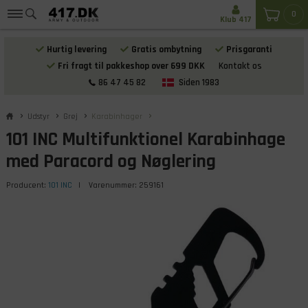
0
Klub 417
Hurtig levering
Gratis ombytning
Prisgaranti
Fri fragt til pakkeshop over 699 DKK
Kontakt os
86 47 45 82
Siden 1983
Udstyr
Grej
Karabinhager
101 INC Multifunktionel Karabinhage
med Paracord og Nøglering
Producent:
101 INC
| Varenummer:
259161