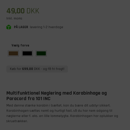
49,00
DKK
Inkl. moms
PÅ LAGER
levering 1-2 hverdage
Vælg farve
Køb for
699,00
DKK
- og få fri fragt!
Multifunktionel Nøglering med Karabinhage og
Paracord fra 101 INC
Med denne stærke karabin i bæltet, kan du bære dit udstyr sikkert.
Karabinhagen sættes nemt og hurtigt fast, så du har nem adgang til
nøglerne eller f. eks. en lille lommelygte. Karabinhagen har oplukker og
skruetrækker.