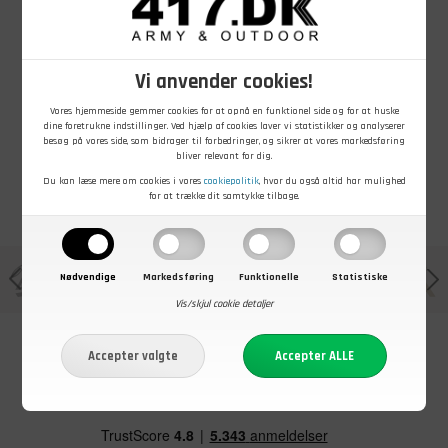
119,00
DKK
109,00
DKK
39,00
DKK
5.11 Tactical
5.11 Tactical
Mil-Tec
Hardpoint B175
Hardpoint B150
Karabinhage
karabinhage
karabinhage
med webbing-
Vi anvender cookies!
gjord
På lager - Køb nu
På lager - Køb nu
På lager - Køb nu
Vores hjemmeside gemmer cookies for at opnå en funktionel side og for at huske
dine foretrukne indstillinger. Ved hjælp af cookies laver vi statistikker og analyserer
besøg på vores side, som bidrager til forbedringer, og sikrer at vores markedsføring
bliver relevant for dig.
Du kan læse mere om cookies i vores
cookiepolitik
, hvor du også altid har mulighed
for at trække dit samtykke tilbage.
Nødvendige
Markedsføring
Funktionelle
Statistiske
Vis/skjul cookie detaljer