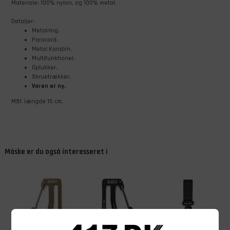
​Materiale: 100% nylon, og 100% metal.
Detaljer:
Metalring.
Paracord.
Metal Karabin.
Multifunktionel.
Oplukker.
Skruetrækker.
Varen er ny.
Mål: længde 15 cm.
Måske er du også interesseret i