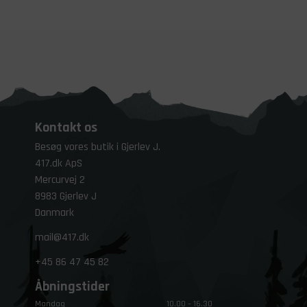
Kontakt os
Besøg vores butik i Gjerlev J.
417.dk ApS
Mercurvej 2
8983 Gjerlev J
Danmark
mail@417.dk
+45
86 47 45 82
Åbningstider
Mandag
10.00 – 16.30