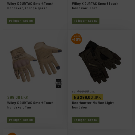
Wiley X DURTAC SmartTouch
Wiley X DURTAC SmartTouch
handsker, Foliage green
handsker, Sort
På lager
- Køb nu
På lager
- Køb nu
-40%
499,00
Før
DKK
399,00
DKK
Nu
299,00
DKK
Wiley X DURTAC SmartTouch
Deerhunter Muflon Light
handsker, Tan
handsker
På lager
- Køb nu
På lager
- Køb nu