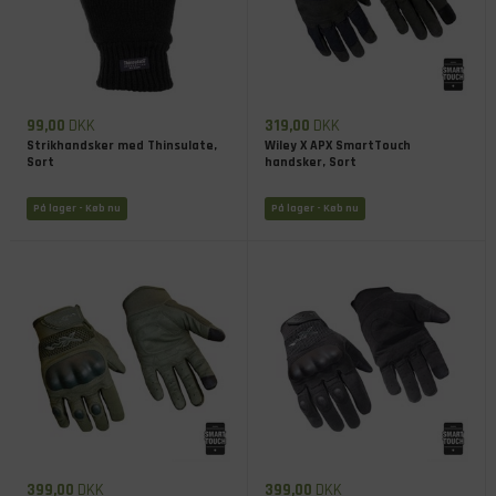
99,00
DKK
319,00
DKK
Strikhandsker med Thinsulate,
Wiley X APX SmartTouch
Sort
handsker, Sort
På lager
- Køb nu
På lager
- Køb nu
399,00
DKK
399,00
DKK