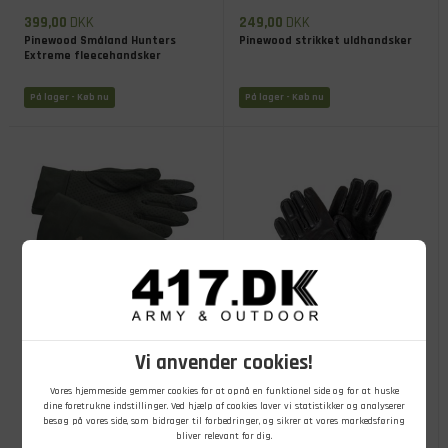
399,00
DKK
249,00
DKK
Pinewood Småland Hunters
Pinewood strikket uldhandsker
Extreme fleecehandsker
På lager
- Køb nu
På lager
- Køb nu
199,00
DKK
199,00
DKK
Vi anvender cookies!
Pinewood Thin Liner Handsker
Politi handsker i læder, Sort
Vores hjemmeside gemmer cookies for at opnå en funktionel side og for at huske
dine foretrukne indstillinger. Ved hjælp af cookies laver vi statistikker og analyserer
besøg på vores side, som bidrager til forbedringer, og sikrer at vores markedsføring
På lager
- Køb nu
På lager
- Køb nu
bliver relevant for dig.