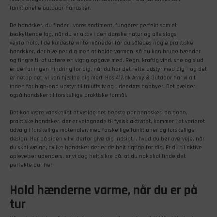
funktionelle outdoor-handsker.
De handsker, du finder i vores sortiment, fungerer perfekt som et
beskyttende lag, når du er aktiv i den danske natur og alle slags
vejrforhold. I de koldeste vintermåneder får du således nogle praktiske
handsker, der hjælper dig med at holde varmen, så du kan bruge hænder
og fingre til at udføre en vigtig opgave med. Regn, kraftig vind, sne og slud
er derfor ingen hindring for dig, når du har det rette udstyr med dig – og det
er netop det, vi kan hjælpe dig med. Hos 417.dk Army & Outdoor har vi alt
inden for high-end udstyr til friluftsliv og udendørs hobbyer. Det gælder
også handsker til forskellige praktiske formål.
Det kan være vanskeligt at vælge det bedste par handsker, da gode,
praktiske handsker, der er velegnede til fysisk aktivitet, kommer i et varieret
udvalg i forskellige materialer, med forskellige funktioner og forskellige
design. Her på siden vil vi derfor give dig indsigt i, hvad du bør overveje, når
du skal vælge, hvilke handsker der er de helt rigtige for dig. Er du til aktive
oplevelser udendørs, er vi dog helt sikre på, at du nok skal finde det
perfekte par her.
Hold hænderne varme, når du er på
tur