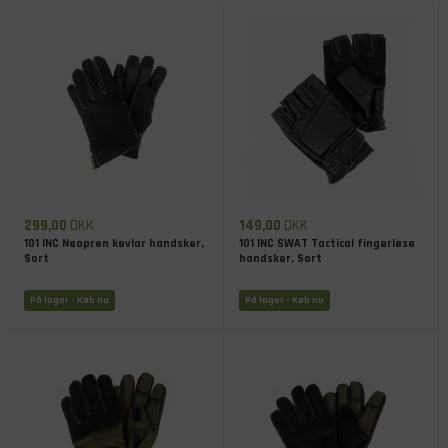
299,00
DKK
149,00
DKK
101 INC Neopren kevlar handsker,
101 INC SWAT Tactical fingerløse
Sort
handsker, Sort
På lager
- Køb nu
På lager
- Køb nu