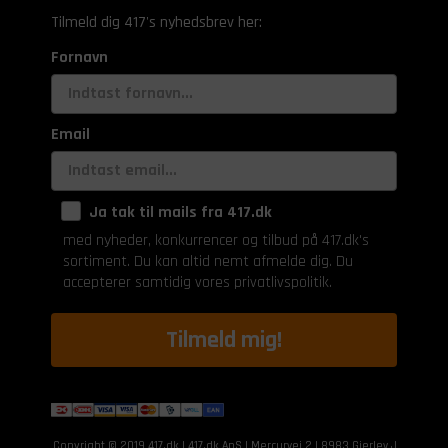
Tilmeld dig 417's nyhedsbrev her:
Fornavn
Email
Ja tak til mails fra 417.dk
med nyheder, konkurrencer og tilbud på 417.dk's
sortiment. Du kan altid nemt afmelde dig. Du
accepterer samtidig vores privatlivspolitik.
Tilmeld mig!
Copyright © 2019 417.dk | 417.dk ApS | Mercurvej 2 | 8983 Gjerlev J