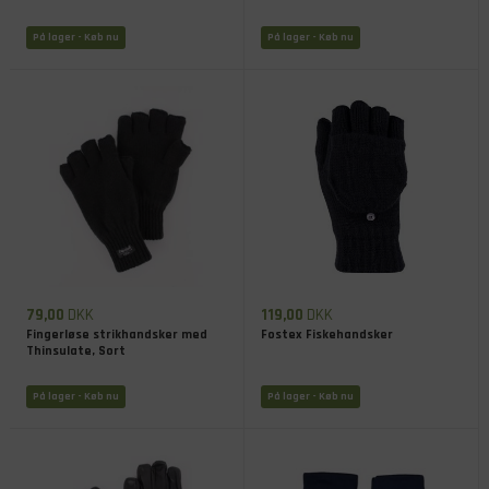
På lager
- Køb nu
På lager
- Køb nu
79,00
DKK
119,00
DKK
Fingerløse strikhandsker med
Fostex Fiskehandsker
Thinsulate, Sort
På lager
- Køb nu
På lager
- Køb nu