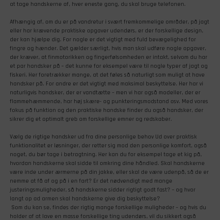
at tage handskerne af, hver eneste gang, du skal bruge telefonen.
Afhængig af, om du er på vandretur i svært fremkommelige områder, på jagt
eller har krævende praktiske opgaver udendørs, er der forskellige design,
der kan hjælpe dig. For nogle er det vigtigt med fuld bevægelighed for
fingre og hænder. Det gælder særligt, hvis man skal udføre nogle opgaver,
der kræver, at finmotorikken og fingerfølsomheden er intakt, selvom du har
et par handsker på – det kunne for eksempel være til nogle typer af jagt og
fiskeri. Her foretrækker mange, at det føles så naturligt som muligt at have
handsker på. For andre er det vigtigt med maksimal beskyttelse. Her har vi
naturligvis handsker, der er vandtætte – men vi har også modeller, der er
flammehæmmende, har høj skære- og punkteringsmodstand osv. Med vores
fokus på funktion og den praktiske handske finder du også handsker, der
sikrer dig et optimalt greb om forskellige emner og redskaber.
Vælg de rigtige handsker ud fra dine personlige behov Ud over praktisk
funktionalitet er løsninger, der retter sig mod den personlige komfort, også
noget, du bør tage i betragtning. Her kan du for eksempel tage et kig på,
hvordan handskerne skal sidde til omkring dine håndled. Skal handskerne
være inde under ærmerne på din jakke, eller skal de være udenpå, så de er
nemme at få af og på i en fart? Er det nødvendigt med mange
justeringsmuligheder, så handskerne sidder rigtigt godt fast? – og hvor
langt op ad armen skal handskerne give dig beskyttelse?
Som du kan se, findes der rigtig mange forskellige muligheder – og hvis du
holder af at lave en masse forskellige ting udendørs, vil du sikkert også