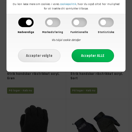
Du kan læse mere om cookies i vores
cookiepolitik
, hvor du også altid har mulighed
for at trække dit samtykke tilbage.
Nødvendige
Markedsføring
Funktionelle
Statistiske
Vis/skjul cookie detaljer
49,00
DKK
49,00
DKK
Strik handsker ribstrikket acryl,
Strik handsker ribstrikket acryl,
Grøn
Sort
På lager
- Køb nu
På lager
- Køb nu