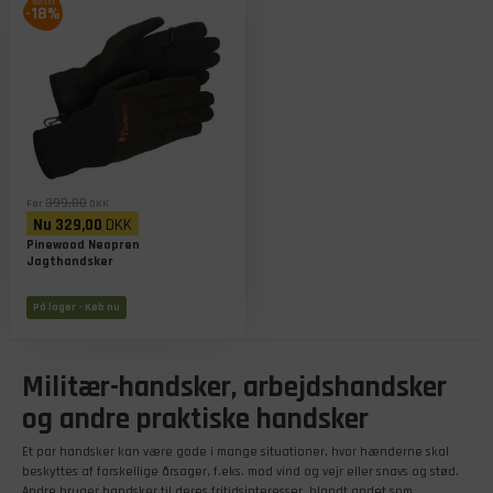
-18%
399,00
Før
DKK
Nu
329,00
DKK
Pinewood Neopren
Jagthandsker
På lager
- Køb nu
Militær-handsker, arbejdshandsker
og andre praktiske handsker
Et par handsker kan være gode i mange situationer, hvor hænderne skal
beskyttes af forskellige årsager, f.eks. mod vind og vejr eller snavs og stød.
Andre bruger handsker til deres fritidsinteresser, blandt andet som