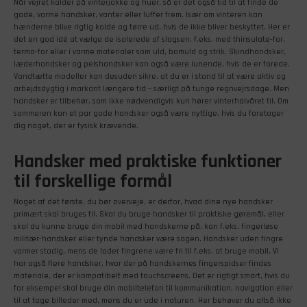
Når vejret kalder på vinterjakke og huer, så er det også tid til at finde de
gode, varme handsker, vanter eller luffer frem. Især om vinteren kan
hænderne blive rigtig kolde og tørre ud, hvis de ikke bliver beskyttet. Her er
det en god idé at vælge de isolerede af slagsen, f.eks. med thinsulate-for,
termo-for eller i varme materialer som uld, bomuld og strik. Skindhandsker,
læderhandsker og pelshandsker kan også være lunende, hvis de er forede.
Vandtætte modeller kan desuden sikre, at du er i stand til at være aktiv og
arbejdsdygtig i markant længere tid – særligt på tunge regnvejrsdage. Men
handsker er tilbehør, som ikke nødvendigvis kun hører vinterhalvåret til. Om
sommeren kan et par gode handsker også være nyttige, hvis du foretager
dig noget, der er fysisk krævende.
Handsker med praktiske funktioner
til forskellige formål
Noget af det første, du bør overveje, er derfor, hvad dine nye handsker
primært skal bruges til. Skal du bruge handsker til praktiske gøremål, eller
skal du kunne bruge din mobil med handskerne på, kan f.eks. fingerløse
militær-handsker eller tynde handsker være sagen. Handsker uden fingre
varmer stadig, mens de lader fingrene være fri til f.eks. at bruge mobil. Vi
har også flere handsker, hvor der på handskernes fingerspidser findes
materiale, der er kompatibelt med touchscreens. Det er rigtigt smart, hvis du
for eksempel skal bruge din mobiltelefon til kommunikation, navigation eller
til at tage billeder med, mens du er ude i naturen. Her behøver du altså ikke