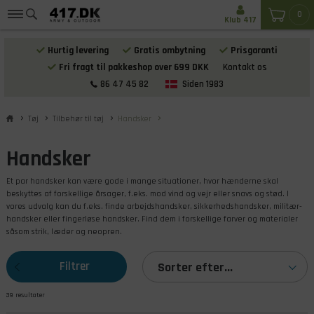
0
Klub 417
Hurtig levering
Gratis ombytning
Prisgaranti
Fri fragt til pakkeshop over 699 DKK
Kontakt os
86 47 45 82
Siden 1983
Tøj
Tilbehør til tøj
Handsker
Handsker
Et par handsker kan være gode i mange situationer, hvor hænderne skal
beskyttes af forskellige årsager, f.eks. mod vind og vejr eller snavs og stød. I
vores udvalg kan du f.eks. finde arbejdshandsker, sikkerhedshandsker, militær-
handsker eller fingerløse handsker. Find dem i forskellige farver og materialer
såsom strik, læder og neopren.
Filtrer
Sorter efter...
39 resultater
produkterne