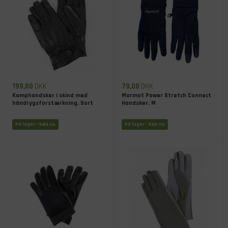
199,00
DKK
79,00
DKK
Kamphandsker i skind med
Marmot Power Stretch Connect
håndrygsforstærkning, Sort
Handsker, M
På lager
- Køb nu
På lager
- Køb nu