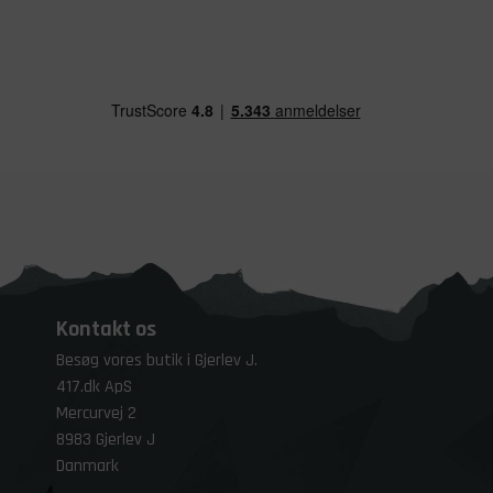
Kontakt os
Besøg vores butik i Gjerlev J.
417.dk ApS
Mercurvej 2
8983 Gjerlev J
Danmark