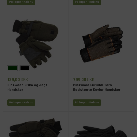
På lager
- Køb nu
På lager
- Køb nu
129,00
DKK
799,00
DKK
Pinewood Fiske og Jagt
Pinewood Furudal Torn
Handsker
Resistente Kevlar Handsker
På lager
- Køb nu
På lager
- Køb nu