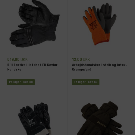
619,00
DKK
12,00
DKK
5.11 Tactical Hotshot FR Kevlar
Arbejdshandsker i strik og latex,
Handsker
Orange/grå
På lager
- Køb nu
På lager
- Køb nu