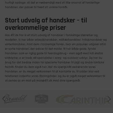
hurtigt opdage, at det er nødvendigt med et lille arsenal af forskellige
handsker, der passer til hvert sit unikke formål.
Stort udvalg af handsker – til
overkommelige priser
Hos 417.dk har vi et stort udvalg af handsker i forskellige størrelser og
modeller. Vi har både arbejdshandsker, militærhandsker, fritidshandsker og
vinterhandsker. Find dem i forskellige farver, hvor en populær udgave altid
er sorte handsker, der passer til det meste. Vi har både gode, tynde
handsker, som er rigtig gode til hverdagsbrug – men også med lidt ekstra
slidstyrke; vi er trods alt specialister i army- og outdoor-udstyr. Og har du
brug for det bedste inden for specielle handsker til jagt og andre taktiske
formål, finder du dem også her. Har du spørgsmål vedrørende vores
handsker, er du meget velkommen til at kontakte os. Vi sidder klar ved
telefonen indenfor vores åbningstider, og du er også meget velkommen til
at sende os en mail på mail@417.dk med dine spørgsmål.