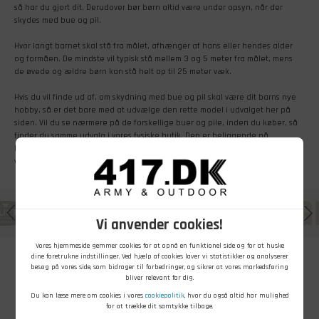
så har du gjort dit. Derudover bør børn altid være under opsyn, når der
skydes med bue og pil.
Hvor langt barnet skal stå fra målet, afhænger af hans eller hendes alder
og formåen. De mindste vil typisk stå mellem 3 og 5 meter fra målet, mens
de øvede og ældre børn kan stå helt op til 25 meter væk.
Hvis du vil finde ud af, om skydning med bue og pil skal være dit barns nye
hobby, så er det bare med at udvælge den rette model i udvalget her på
siden. Vil du se nærmere på de forskellige buer og pile, inden du køber, så
finder du samme udvalg i vores fysiske butik. Den er beliggende på
Mercurvej 2, 8983 Gjerlev J. Køb bue og pil til børn hos 417.dk, og du kan
være sikker på, at kvaliteten er i orden.
Vi anvender cookies!
Vores hjemmeside gemmer cookies for at opnå en funktionel side og for at huske
dine foretrukne indstillinger. Ved hjælp af cookies laver vi statistikker og analyserer
besøg på vores side, som bidrager til forbedringer, og sikrer at vores markedsføring
bliver relevant for dig.
Du kan læse mere om cookies i vores
cookiepolitik
, hvor du også altid har mulighed
for at trække dit samtykke tilbage.