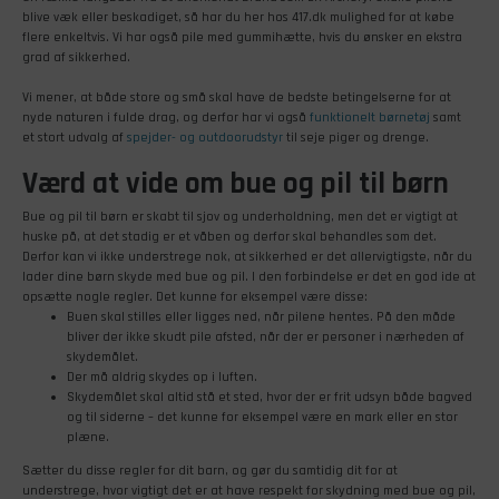
blive væk eller beskadiget, så har du her hos 417.dk mulighed for at købe
flere enkeltvis. Vi har også pile med gummihætte, hvis du ønsker en ekstra
grad af sikkerhed.
Vi mener, at både store og små skal have de bedste betingelserne for at
nyde naturen i fulde drag, og derfor har vi også
funktionelt børnetøj
samt
et stort udvalg af
spejder- og outdoorudstyr
til seje piger og drenge.
Værd at vide om bue og pil til børn
Bue og pil til børn er skabt til sjov og underholdning, men det er vigtigt at
huske på, at det stadig er et våben og derfor skal behandles som det.
Derfor kan vi ikke understrege nok, at sikkerhed er det allervigtigste, når du
lader dine børn skyde med bue og pil. I den forbindelse er det en god ide at
opsætte nogle regler. Det kunne for eksempel være disse:
Buen skal stilles eller ligges ned, når pilene hentes. På den måde
bliver der ikke skudt pile afsted, når der er personer i nærheden af
skydemålet.
Der må aldrig skydes op i luften.
Skydemålet skal altid stå et sted, hvor der er frit udsyn både bagved
og til siderne – det kunne for eksempel være en mark eller en stor
plæne.
Sætter du disse regler for dit barn, og gør du samtidig dit for at
understrege, hvor vigtigt det er at have respekt for skydning med bue og pil,