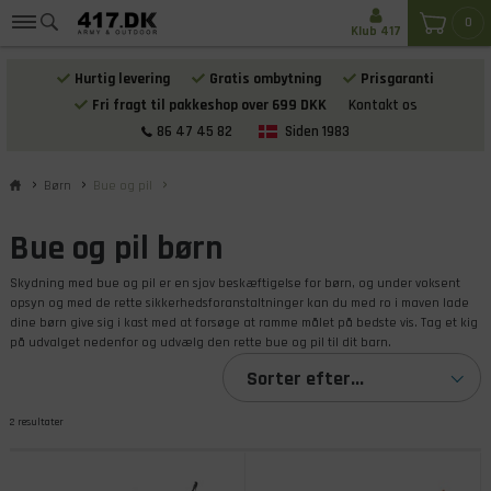
0
Klub 417
Hurtig levering
Gratis ombytning
Prisgaranti
Fri fragt til pakkeshop over 699 DKK
Kontakt os
86 47 45 82
Siden 1983
Børn
Bue og pil
Bue og pil børn
Skydning med bue og pil er en sjov beskæftigelse for børn, og under voksent
opsyn og med de rette sikkerhedsforanstaltninger kan du med ro i maven lade
dine børn give sig i kast med at forsøge at ramme målet på bedste vis. Tag et kig
på udvalget nedenfor og udvælg den rette bue og pil til dit barn.
Sorter efter...
2 resultater