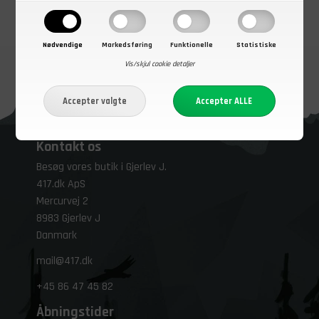
Nødvendige
Markedsføring
Funktionelle
Statistiske
Vis/skjul cookie detaljer
Kontakt os
Besøg vores butik i Gjerlev J.
417.dk ApS
Mercurvej 2
8983 Gjerlev J
Danmark
mail@417.dk
+45
86 47 45 82
Åbningstider