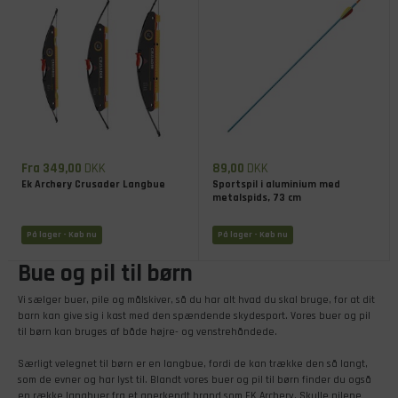
Fra 349,00
DKK
89,00
DKK
Ek Archery Crusader Langbue
Sportspil i aluminium med
metalspids, 73 cm
På lager
- Køb nu
På lager
- Køb nu
Bue og pil til børn
Vi sælger buer, pile og målskiver, så du har alt hvad du skal bruge, for at dit
barn kan give sig i kast med den spændende skydesport. Vores buer og pil
til børn kan bruges af både højre- og venstrehåndede.
Særligt velegnet til børn er en langbue, fordi de kan trække den så langt,
som de evner og har lyst til. Blandt vores buer og pil til børn finder du også
en række langbuer fra et anerkendt brand som EK Archery. Skulle pilene