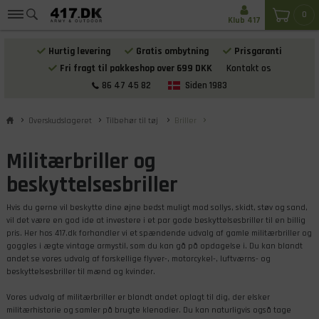
0
Klub 417
Hurtig levering
Gratis ombytning
Prisgaranti
Fri fragt til pakkeshop over 699 DKK
Kontakt os
86 47 45 82
Siden 1983
Overskudslageret
Tilbehør til tøj
Briller
Militærbriller og
beskyttelsesbriller
Hvis du gerne vil beskytte dine øjne bedst muligt mod sollys, skidt, støv og sand,
vil det være en god ide at investere i et par gode beskyttelsesbriller til en billig
pris. Her hos 417.dk forhandler vi et spændende udvalg af gamle militærbriller og
goggles i ægte vintage armystil, som du kan gå på opdagelse i. Du kan blandt
andet se vores udvalg af forskellige flyver-, motorcykel-, luftværns- og
beskyttelsesbriller til mænd og kvinder.
Vores udvalg af militærbriller er blandt andet oplagt til dig, der elsker
militærhistorie og samler på brugte klenodier. Du kan naturligvis også tage