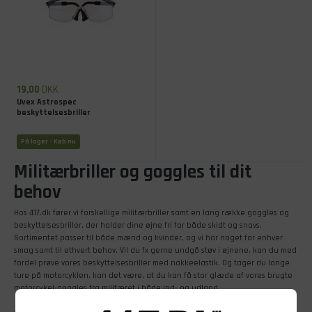
19,00
DKK
Uvex Astrospec
beskyttelsesbriller
På lager
- Køb nu
Militærbriller og goggles til dit
behov
Hos 417.dk fører vi forskellige militærbriller samt en lang række goggles og
beskyttelsesbriller, der holder dine øjne fri for både skidt og snavs.
Sortimentet passer til både mænd og kvinder, og vi har noget for enhver
smag samt til ethvert behov. Vil du fx gerne undgå støv i øjnene, kan du med
fordel prøve vores beskyttelsesbriller med nakkeelastik. Og tager du lange
ture på motorcyklen, kan det være, at du kan få stor glæde af vores brugte
motorcykel-goggles fra militæret i både ind- og udland.