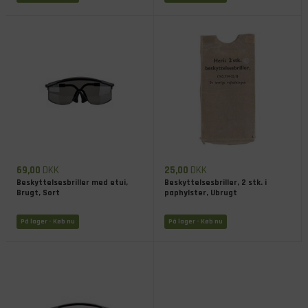
69,00
DKK
25,00
DKK
Beskyttelsesbriller med etui,
Beskyttelsesbriller, 2 stk. i
Brugt, Sort
paphylster, Ubrugt
På lager
- Køb nu
På lager
- Køb nu