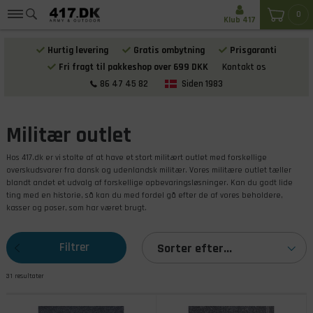
0
Klub 417
Hurtig levering
Gratis ombytning
Prisgaranti
Fri fragt til pakkeshop over 699 DKK
Kontakt os
86 47 45 82
Siden 1983
Militær outlet
Hos 417.dk er vi stolte af at have et stort militært outlet med forskellige
overskudsvarer fra dansk og udenlandsk militær. Vores militære outlet tæller
blandt andet et udvalg af forskellige opbevaringsløsninger. Kan du godt lide
ting med en historie, så kan du med fordel gå efter de af vores beholdere,
kasser og poser, som har været brugt.
Filtrer
Sorter efter...
31 resultater
produkterne