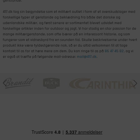
genstande.
417.dk tog sin begyndelse som et militært outlet i form af et overskudslager med
forskellige typer af genstande og beklædning fra både det danske og
udenlandske militær, og først senere er sortimentet blevet udvidet med
forskellige artikler inden for outdoor og jagt. Vi har stadig en stor passion for de
mange militærgenstande, som ofte bærer på en interessant historie, og som
fungerer som et vidnesbyrd fra en svunden tid. Skulle beskrivelserne under hvert
produkt ikke være fyldestgørende nok, så er du altid velkommen til at tage
kontakt til os for at høre mere om dem. Du kan ringe til os på
86 47 45 82
, og vi
er også at træffe på følgende mail-adresse:
mail@417.dk
.