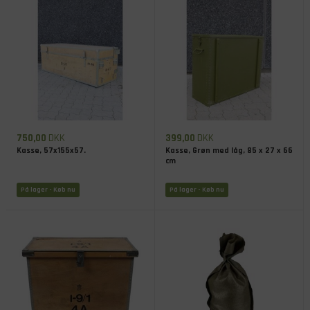
750,00
DKK
399,00
DKK
Kasse, 57x155x57.
Kasse, Grøn med låg, 85 x 27 x 66
cm
På lager
- Køb nu
På lager
- Køb nu