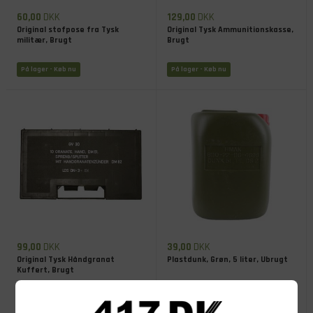
60,00
DKK
129,00
DKK
Original stofpose fra Tysk
Original Tysk Ammunitionskasse,
militær, Brugt
Brugt
På lager
- Køb nu
På lager
- Køb nu
99,00
DKK
39,00
DKK
Original Tysk Håndgranat
Plastdunk, Grøn, 5 liter, Ubrugt
Kuffert, Brugt
På lager
- Køb nu
På lager
- Køb nu