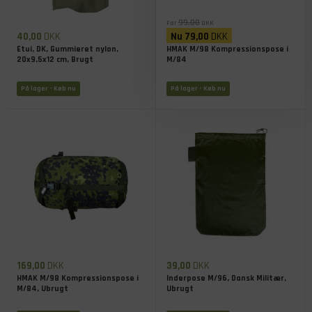
99,00
Før
DKK
40,00
DKK
Nu
79,00
DKK
Etui, DK, Gummieret nylon,
HMAK M/98 Kompressionspose i
20x9,5x12 cm, Brugt
M/84
På lager
- Køb nu
På lager
- Køb nu
169,00
DKK
39,00
DKK
HMAK M/98 Kompressionspose i
Inderpose M/96, Dansk Militær,
M/84, Ubrugt
Ubrugt