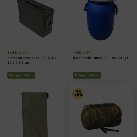
179,00
DKK
79,00
DKK
Ammunitionskasse, US, 17,5 x
Blå Plastik Tønde, 30 liter, Brugt
25,5 x 8,8 cm
På lager
- Køb nu
På lager
- Køb nu
-20%