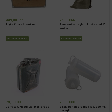
349,00
DKK
75,00
DKK
Plyfa Kasse i træfiner
Sandsække i nylon, Pakke med 10
sække
På lager
- Køb nu
På lager
- Køb nu
79,00
DKK
25,00
DKK
Jerrycan, Metal, 20 liter, Brugt
2 stk. Beholdere med låg, 200 ml,
Ubrugt