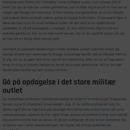
interesserede finder stor interesse i vores militære outlet, som rummer lidt af
hvert. Da der er tale om unikke genstande, kan vi råde dig til at slå til, hvis der er
noget, der fanger din interesse. Vi kan nemlig ikke garantere, at vi kan tilbyde
lige præcis dette produkt, næste gang du kigger forbi siden. Til gengæld føjer vi
løbende nye varer til vores militære outlet, så det altid er en spændende
oplevelse at gå på opdagelse i udvalget. Du kan altid klikke dig ind på den
enkelte genstand, hvis du vil vide mere om det. Her vil du også få oplyst, om der
er tale om en brugt eller ubrugt vare.
Udvalget af opbevaringsløsninger i vores militære outlet spænder bredt, og
mange af dem kan anvendes til mange forskellige formål. Det er således helt op
til dig, om du vil gøre dem til en del af din indretning, eller om du vil tage dem i
brug. En ting er sikkert: Vælger du en af de brugte genstande, så har de hver
deres spændende og helt unikke historie.
Gå på opdagelse i det store militær
outlet
De forskellige produkter i overskudslageret er skabt til at blive brugt i krævende
terræn og er til stadighed anvendeligt i dag. Er du outdoorentusiast, kan du
derfor også fint se nærmere på udvalget af funktionelle
militærtasker
på vores
overskudslager, ligesom du her også finder masser af praktisk
fodtøj
, som kan få
dig godt fra A til B. Hvis du elsker at gå på skattejagt, så kan vi kun anbefale dig
at dykke ned i vores overskudslager, der byder på mange spændende