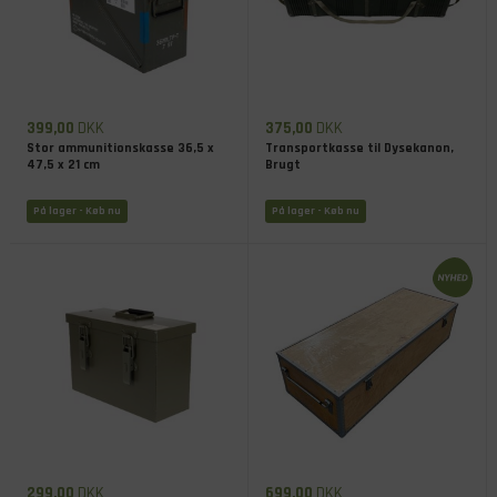
399,00
DKK
375,00
DKK
Stor ammunitionskasse 36,5 x
Transportkasse til Dysekanon,
47,5 x 21 cm
Brugt
På lager
- Køb nu
På lager
- Køb nu
299,00
DKK
699,00
DKK