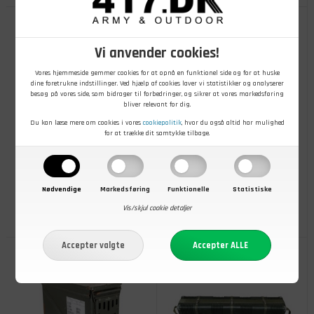
Vi anvender cookies!
Vores hjemmeside gemmer cookies for at opnå en funktionel side og for at huske
dine foretrukne indstillinger. Ved hjælp af cookies laver vi statistikker og analyserer
besøg på vores side, som bidrager til forbedringer, og sikrer at vores markedsføring
bliver relevant for dig.
Du kan læse mere om cookies i vores
cookiepolitik
, hvor du også altid har mulighed
for at trække dit samtykke tilbage.
450,00
DKK
49,00
DKK
Plyfakasse, Grøn med alukant
Pose, Overtræk til
advarselsblink, Brugt
Nødvendige
Markedsføring
Funktionelle
Statistiske
Vis/skjul cookie detaljer
På lager
- Køb nu
På lager
- Køb nu