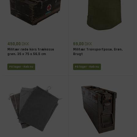
450,00
DKK
69,00
DKK
Militær røde kors trækasse
Militær Transportpose, Grøn,
grøn, 35 x 75 x 56,5 cm
Brugt
På lager
- Køb nu
På lager
- Køb nu