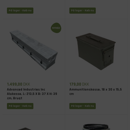
På lager
- Køb nu
På lager
- Køb nu
1.499,00
DKK
179,00
DKK
Advanced Industries Inc
Ammunitionskasse, 18 x 30 x 15,5
Alukasse, L: 213,5 X B: 37 X H: 39
cm
cm, Brugt
På lager
- Køb nu
På lager
- Køb nu