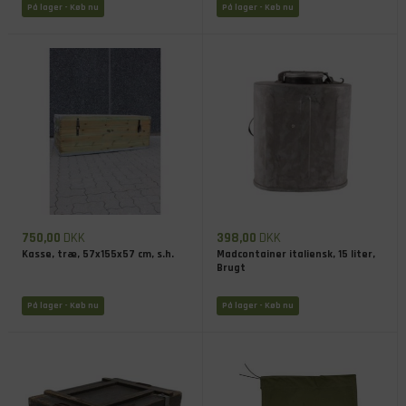
På lager
- Køb nu
På lager
- Køb nu
750,00
DKK
398,00
DKK
Kasse, træ, 57x155x57 cm, s.h.
Madcontainer italiensk, 15 liter,
Brugt
På lager
- Køb nu
På lager
- Køb nu