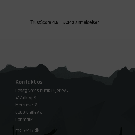
Kontakt os
Besøg vores butik i Gjerlev J.
417.dk ApS
Mercurvej 2
8983 Gjerlev J
Danmark
mail@417.dk