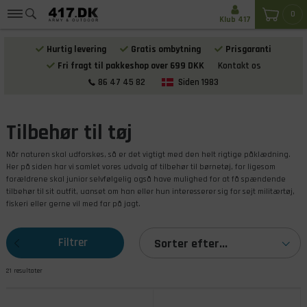
0
Klub 417
Hurtig levering
Gratis ombytning
Prisgaranti
Fri fragt til pakkeshop over 699 DKK
Kontakt os
86 47 45 82
Siden 1983
Tilbehør til tøj
Når naturen skal udforskes, så er det vigtigt med den helt rigtige påklædning.
Her på siden har vi samlet vores udvalg af tilbehør til børnetøj, for ligesom
forældrene skal junior selvfølgelig også have mulighed for at få spændende
tilbehør til sit outfit, uanset om han eller hun interesserer sig for sejt militærtøj,
fiskeri eller gerne vil med far på jagt.
Filtrer
Sorter efter...
21 resultater
produkterne