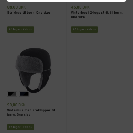
89,00
DKK
45,00
DKK
Strikhue til børn, One size
Vinterhue i 2-lags strik til børn,
One size
På lager
- Køb nu
På lager
- Køb nu
99,00
DKK
Vinterhue med øreklapper til
børn, One size
På lager
- Køb nu