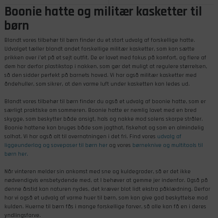
Boonie hatte og militær kasketter til
børn
Blandt vores tilbehør til børn finder du et stort udvalg af forskellige hatte.
Udvalget tæller blandt andet forskellige militær kasketter, som kan sætte
prikken over i’et på et sejt outfit. De er lavet med fokus på komfort, og flere af
dem har derfor plastikstop i nakken, som gør det muligt at regulere størrelsen,
så den sidder perfekt på barnets hoved. Vi har også militær kasketter med
åndehuller, som sikrer, at den varme luft under kasketten kan ledes ud.
Blandt vores tilbehør til børn finder du også et udvalg af boonie hatte, som er
særligt praktiske om sommeren. Boonie hatte er nemlig lavet med en bred
skygge, som beskytter både ansigt, hals og nakke mod solens skarpe stråler.
Boonie hattene kan bruges både som jagthat, fiskehat og som en almindelig
solhat. Vi har også alt til overnatningen i det fri. Find vores
udvalg af
liggeunderlag og soveposer til børn her
og vores
børneknive og multitools til
børn her.
Når vinteren melder sin ankomst med sne og kuldegrader, så er det ikke
nødvendigvis ensbetydende med, at I behøver at gemme jer indenfor. Også på
denne årstid kan naturen nydes, det kræver blot lidt ekstra påklædning. Derfor
har vi også et udvalg af varme huer til børn, som kan give god beskyttelse mod
kulden. Huerne til børn fås i mange forskellige farver, så alle kan få en i deres
yndlingsfarve.