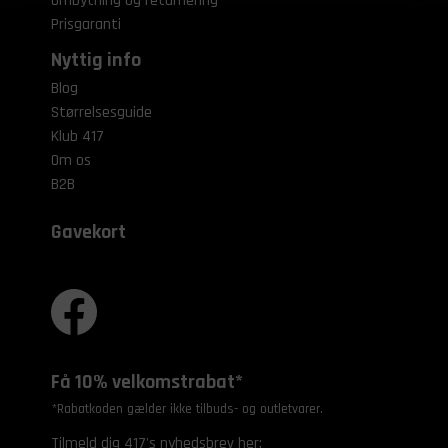
Ombytning og returnering
Prisgaranti
Nyttig info
Blog
Størrelsesguide
Klub 417
Om os
B2B
Gavekort
Få 10% velkomstrabat*
*Rabatkoden gælder ikke tilbuds- og outletvarer.
Tilmeld dig 417's nyhedsbrev her: