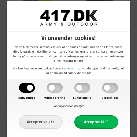
Vi anvender cookies!
79,00
DKK
59,00
DKK
Vores hjemmeside gemmer cookies for at opnå en funktionel side og for at huske
Paraply til børn
Pom Pom Beanie til børn, One
dine foretrukne indstillinger. Ved hjælp af cookies laver vi statistikker og analyserer
size
besøg på vores side, som bidrager til forbedringer, og sikrer at vores markedsføring
bliver relevant for dig.
På lager
- Køb nu
På lager
- Køb nu
Du kan læse mere om cookies i vores
cookiepolitik
, hvor du også altid har mulighed
for at trække dit samtykke tilbage.
Nødvendige
Markedsføring
Funktionelle
Statistiske
Vis/skjul cookie detaljer
+