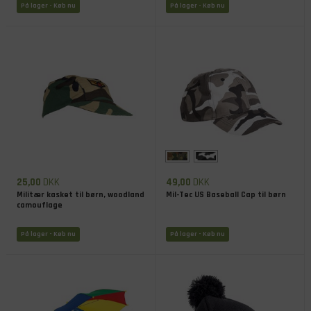
På lager
- Køb nu
På lager
- Køb nu
25,00
DKK
49,00
DKK
Militær kasket til børn, woodland
Mil-Tec US Baseball Cap til børn
camouflage
På lager
- Køb nu
På lager
- Køb nu