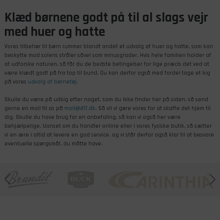
Klæd børnene godt på til al slags vejr
med huer og hatte
Vores tilbehør til børn rummer blandt andet et udvalg af huer og hatte, som kan
beskytte mod solens stråler såvel som minusgrader. Hvis hele familien holder af
at udforske naturen, så får du de bedste betingelser for lige præcis det ved at
være klædt godt på fra top til bund. Du kan derfor også med fordel tage et kig
på vores
udvalg af børnetøj.
Skulle du være på udkig efter noget, som du ikke finder her på siden, så send
gerne en mail til os på
mail@417.dk
. Så vil vi gøre vores for at skaffe det hjem til
dig. Skulle du have brug for en anbefaling, så kan vi også her være
behjælpelige. Uanset om du handler online eller i vores fysiske butik, så sætter
vi en ære i altid at levere en god service, og vi står derfor også klar til at besvare
eventuelle spørgsmål, du måtte have.