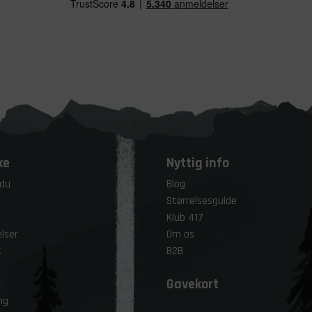
ke
Nyttig info
 du
Blog
Størrelsesguide
Klub 417
lser
Om os
t
B2B
Gavekort
ng