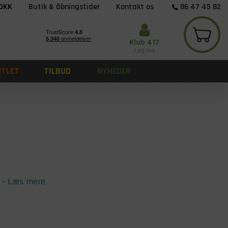
 DKK
Butik & åbningstider
Kontakt os
86 47 45 82
Klub 417
Log ind
UTLET
TILBUD
NYHEDER
-
Læs mere