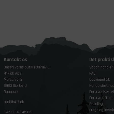
Kontakt os
Det praktis
Besøg vores butik i Gjerlev J.
Sådan handler
417.dk ApS
FAQ
Mercurvej 2
Cookiepolitik
8983 Gjerlev J
Handelsbetinge
Danmark
Fortrydelsesre
Fortryd aftale
mail@417.dk
Betaling
Fragt og leveri
+45
86 47 45 82