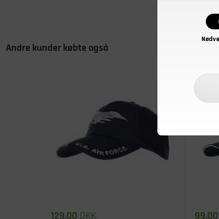
Nødve
Andre kunder købte også
129,00
DKK
99,00