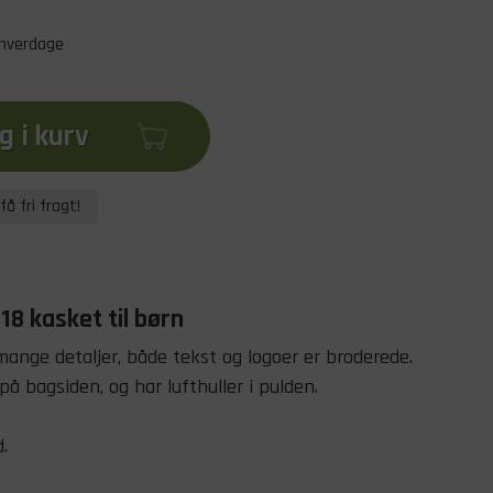
 hverdage
 i kurv
få fri fragt!
8 kasket til børn
mange detaljer, både tekst og logoer er broderede.
på bagsiden, og har lufthuller i pulden.
.