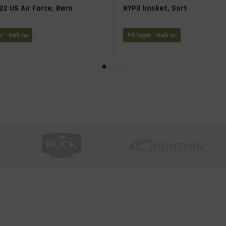
22 US Air Force, Børn
NYPD kasket, Sort
r - Køb nu
På lager - Køb nu