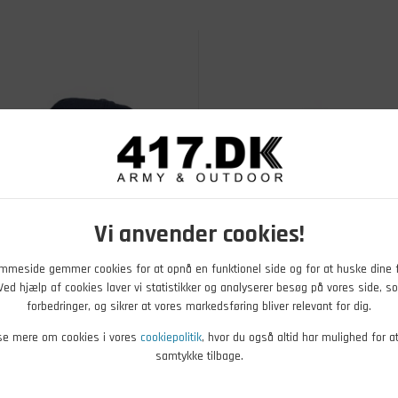
Vi anvender cookies!
mmeside gemmer cookies for at opnå en funktionel side og for at huske dine 
. Ved hjælp af cookies laver vi statistikker og analyserer besøg på vores side, so
DKK
25,00
DKK
forbedringer, og sikrer at vores markedsføring bliver relevant for dig.
35 Royal Air Force, Børn
Militær kasket til børn,
se mere om cookies i vores
cookiepolitik
, hvor du også altid har mulighed for a
Woodland camouflage
samtykke tilbage.
r - Køb nu
På lager - Køb nu