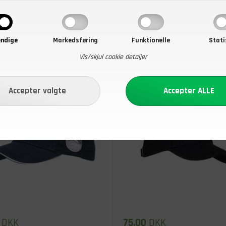
ndige
Markedsføring
Funktionelle
Stati
Vis/skjul cookie detaljer
DKK
75,00
DKK