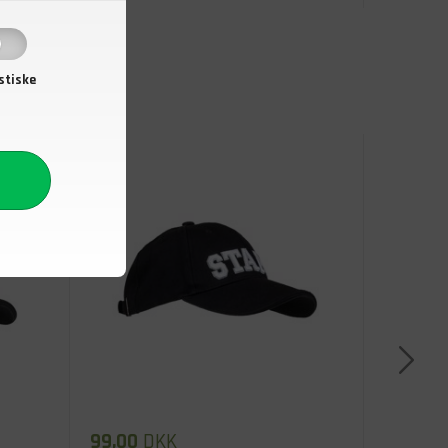
stiske
99,00
DKK
39,00