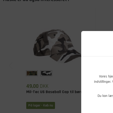
Vores hje
indstillinger
49,00
DKK
99,00
Mil-Tec US Baseball Cap til børn
Cap, F-
Du kan læ
På lager - Køb nu
På lage