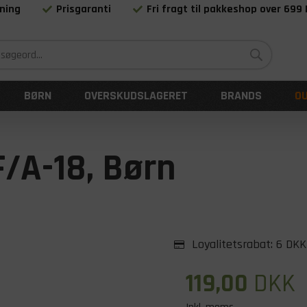
ning
Prisgaranti
Fri fragt til pakkeshop over 699
Siden 1983
BØRN
OVERSKUDSLAGERET
BRANDS
O
F/A-18, Børn
Loyalitetsrabat:
6 DKK
119,00
DKK