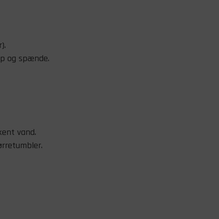
).
op og spænde.
kent vand.
ørretumbler.