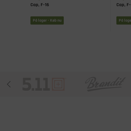
Cap, F-16
Cap, F-
På lager - Køb nu
På lage