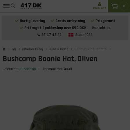
0
Klub 417
Hurtig levering
Gratis ombytning
Prisgaranti
Fri fragt til pakkeshop over 699 DKK
Kontakt os
86 47 45 82
Siden 1983
Tøj
Tilbehør til tøj
Huer & hatte
Boonies & bøllehatte
Bushcamp Boonie Hat, Oliven
Producent:
Bushcamp
| Varenummer:
4030