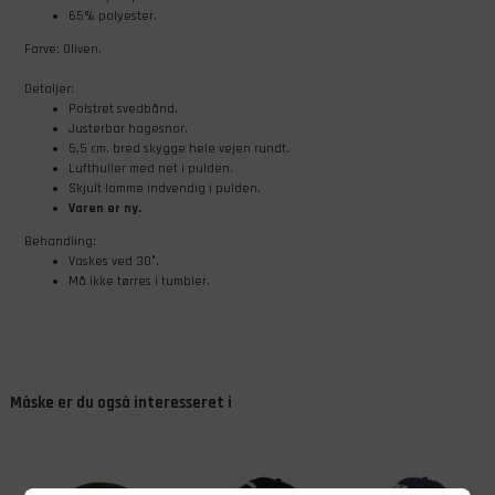
65% polyester.
Farve: Oliven.
Detaljer:
​Polstret svedbånd.
Justerbar hagesnor.
5,5 cm. bred skygge hele vejen rundt.
Lufthuller med net i pulden.
Skjult lomme indvendig i pulden.
Varen er ny.
Behandling:
Vaskes ved 30°.
Må ikke tørres i tumbler.
Måske er du også interesseret i