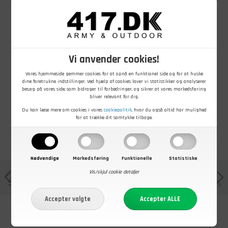
569,00
DKK
119,00
DKK
99,00
DKK
Vi anvender cookies!
MJM Camilla
Cap, Super
Cap, F-22 US Air
Boonie hat
Hornet F/A-18,
Force, Børn
Børn
Vores hjemmeside gemmer cookies for at opnå en funktionel side og for at huske
dine foretrukne indstillinger. Ved hjælp af cookies laver vi statistikker og analyserer
På lager - Køb nu
På lager - Køb nu
På lager - Køb nu
besøg på vores side, som bidrager til forbedringer, og sikrer at vores markedsføring
bliver relevant for dig.
Du kan læse mere om cookies i vores
cookiepolitik
, hvor du også altid har mulighed
for at trække dit samtykke tilbage.
Nødvendige
Markedsføring
Funktionelle
Statistiske
Vis/skjul cookie detaljer