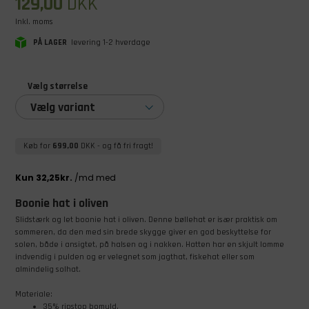
129,00
DKK
Inkl. moms
PÅ LAGER
levering 1-2 hverdage
Vælg størrelse
Vælg variant
Køb for
699,00
DKK
- og få fri fragt!
Boonie hat i oliven
Slidstærk og let boonie hat i oliven. ​Denne bøllehat
er især praktisk om
sommeren, da den med sin brede skygge giver en god beskyttelse for
solen, både i ansigtet, på halsen og i nakken. Hatten har en skjult lomme
indvendig i pulden og er velegnet som jagthat, fiskehat eller som
almindelig solhat.
Materiale:
35% ripstop bomuld.