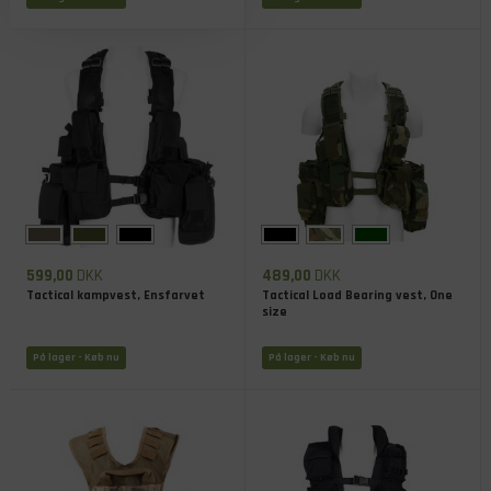
599,00
DKK
489,00
DKK
Tactical kampvest, Ensfarvet
Tactical Load Bearing vest, One
size
På lager
- Køb nu
På lager
- Køb nu