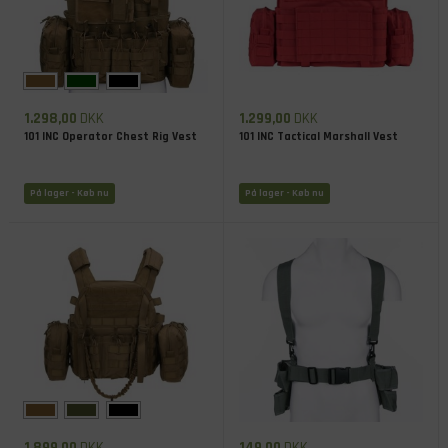
1.298,00
DKK
1.299,00
DKK
101 INC Operator Chest Rig Vest
101 INC Tactical Marshall Vest
På lager
- Køb nu
På lager
- Køb nu
1.899,00
DKK
149,00
DKK