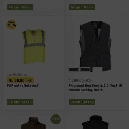
På lager
- Køb nu
På lager
- Køb nu
-20%
49,00
Før
DKK
Nu
39,00
DKK
1.099,00
DKK
P&P gul refleksvest
Pinewood Dog Sports 2.0, Vest til
hundetræning, Herre
På lager
- Køb nu
På lager
- Køb nu