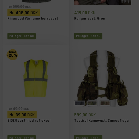
899,00
Før
DKK
Nu
498,00
DKK
419,00
DKK
Pinewood Värnamo herrevest
Ranger vest, Grøn
På lager
- Køb nu
På lager
- Køb nu
-20%
49,00
Før
DKK
Nu
39,00
DKK
599,00
DKK
SIOEN vest med reflekser
Tactical Kampvest, Camouflage
På lager
- Køb nu
På lager
- Køb nu