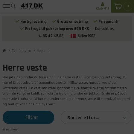
0
Klub 417
Hurtig levering
Gratis ombytning
Prisgaranti
Fri fragt til pakkeshop over 699 DKK
Kontakt os
86 47 45 82
Siden 1983
Tøj
Herre
Veste
Herre veste
Her på siden finder du lækre og lune herre veste til sommer- og vinterbrug. Vi
har et bredt udvalg af camouflageveste, militærveste, hardballveste og
vatterede veste. En vest kan være god som f.eks. eneste overtøj om sommeren
eller når vejret er koldt, som ekstra isolering under en jakke, når du er på jagt
eller ude i naturen. Vi har herunder samlet alle vores veste til mænd, så du nemt
og hurtigt kan finde din nye vest.
Filtrer
Sorter efter...
66 resultater
produkterne