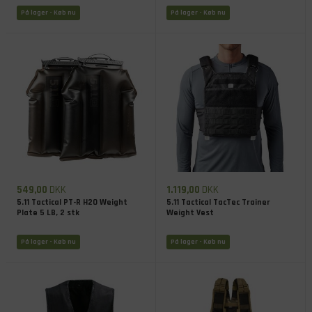
På lager
- Køb nu
På lager
- Køb nu
549,00
DKK
1.119,00
DKK
5.11 Tactical PT-R H2O Weight
5.11 Tactical TacTec Trainer
Plate 5 LB, 2 stk
Weight Vest
På lager
- Køb nu
På lager
- Køb nu