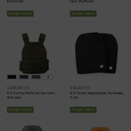
Ensfarvet
vest, Multicam
På lager
- Køb nu
På lager
- Køb nu
+
1.599,00
DKK
649,00
DKK
5.11 TacTec Plate Carrier vest,
5.11 Tactec Vægtplader Sandsæk,
One size
2 stk
På lager
- Køb nu
På lager
- Køb nu