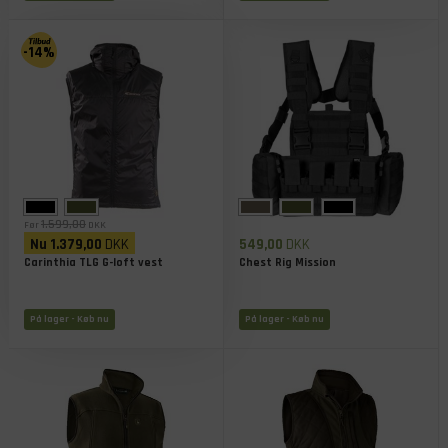
-14%
1.599,00
Før
DKK
Nu
1.379,00
DKK
549,00
DKK
Carinthia TLG G-loft vest
Chest Rig Mission
På lager
- Køb nu
På lager
- Køb nu