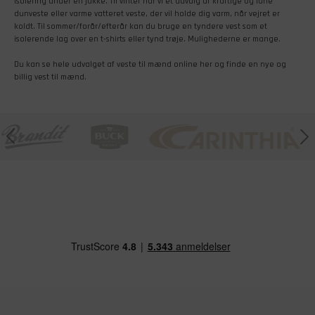
isolering under en jakke. Til vinter har vi et udvalg af kraftige og lune
dunveste eller varme vatteret veste, der vil holde dig varm, når vejret er
koldt. Til sommer/forår/efterår kan du bruge en tyndere vest som et
isolerende lag over en t-shirts eller tynd trøje. Mulighederne er mange.
Du kan se hele udvalget af veste til mænd online her og finde en nye og
billig vest til mænd.