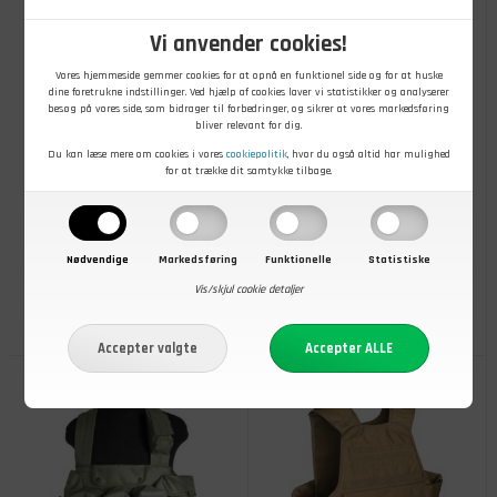
Vi anvender cookies!
Vores hjemmeside gemmer cookies for at opnå en funktionel side og for at huske
dine foretrukne indstillinger. Ved hjælp af cookies laver vi statistikker og analyserer
besøg på vores side, som bidrager til forbedringer, og sikrer at vores markedsføring
bliver relevant for dig.
Du kan læse mere om cookies i vores
cookiepolitik
, hvor du også altid har mulighed
for at trække dit samtykke tilbage.
199,00
DKK
449,00
DKK
Mil-Tec Chest Rig Lightweight
Mil-Tec Chest Rig Vest,
Nødvendige
Markedsføring
Funktionelle
Statistiske
Camouflage
Vis/skjul cookie detaljer
På lager
- Køb nu
På lager
- Køb nu