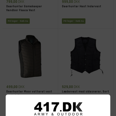
799,00
DKK
999,00
DKK
Deerhunter Gamekeeper
Deerhunter Heat Indervest
Vendbar Fleece Vest
På lager
- Køb nu
På lager
- Køb nu
499,00
DKK
529,00
DKK
Deerhunter Moor vatteret vest
Lædervest med sidesnører, Sort
med strik
På lager
- Køb nu
På lager
- Køb nu