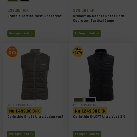
629,00
DKK
379,00
DKK
Brandit Tactical Vest, Ensfarvet
Brandit US Cooper Chest Pack
Operator, Tactical Camo
På lager
- Køb nu
På lager
- Køb nu
-21%
-17%
1.899,00
1.499,00
Før
DKK
Før
DKK
Nu
1.499,00
DKK
Nu
1.249,00
DKK
Carinthia G-loft Ultra Loden vest
Carinthia G-LOFT Ultra Vest 2.0
På lager
- Køb nu
På lager
- Køb nu