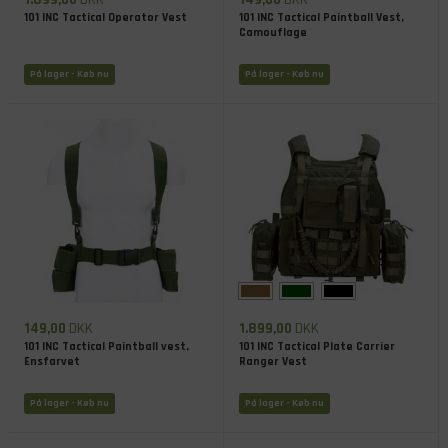
101 INC Tactical Operator Vest
101 INC Tactical Paintball Vest,
Camouflage
På lager
- Køb nu
På lager
- Køb nu
149,00
DKK
1.899,00
DKK
101 INC Tactical Paintball vest,
101 INC Tactical Plate Carrier
Ensfarvet
Ranger Vest
På lager
- Køb nu
På lager
- Køb nu