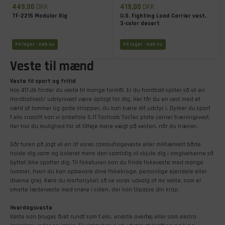
449,00
DKK
419,00
DKK
TF-2215 Modular Rig
U.S. Fighting Load Carrier vest,
3-color desert
På lager
- Køb nu
På lager
- Køb nu
Veste til mænd
Veste til sport og fritid
Hos 417.dk finder du veste til mange formål. Er du hardball spiller så vil en
Hardballvest/ udstyrsvest være oplagt for dig. Her får du en vest med et
væld af lommer og gode stropper, du kan bære dit udstyr i. Dyrker du sport
f.eks crossfit kan vi anbefale 5.11 Tacticals TacTec plate carrier træningsvest.
Her har du mulighed for at tilføje mere vægt på vesten, når du træner.
Går turen på jagt vil en af vores camouflageveste eller militærvest både
holde dig varm og isoleret mens den samtidig vil skjule dig i omgivelserne så
byttet ikke spotter dig. Til fisketuren kan du finde fiskeveste med mange
lommer, hvori du kan opbevare dine fiskekroge, personlige ejendele eller
diverse grej. Køre du mortorcykel, så se vores udvalg af mc veste, som er
smarte læderveste med snøre i siden, der kan tilpasse din krop.
Hverdagsveste
Veste kan bruges året rundt som f.eks. eneste overtøj eller som ekstra