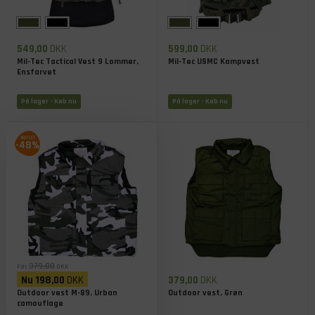
549,00
DKK
599,00
DKK
Mil-Tec Tactical Vest 9 Lommer,
Mil-Tec USMC Kampvest
Ensfarvet
På lager
- Køb nu
På lager
- Køb nu
-48%
379,00
Før
DKK
Nu
198,00
DKK
379,00
DKK
Outdoor vest M-89, Urban
Outdoor vest, Grøn
camouflage