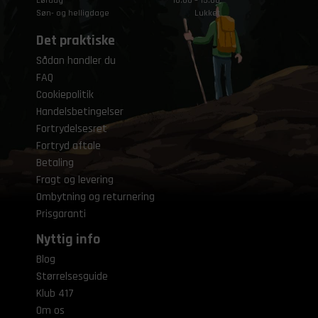
Lørdag
10.00 – 15.00
Søn- og helligdage
Lukket
Det praktiske
Sådan handler du
FAQ
Cookiepolitik
Handelsbetingelser
Fortrydelsesret
Fortryd aftale
Betaling
Fragt og levering
Ombytning og returnering
Prisgaranti
Nyttig info
Blog
Størrelsesguide
Klub 417
Om os