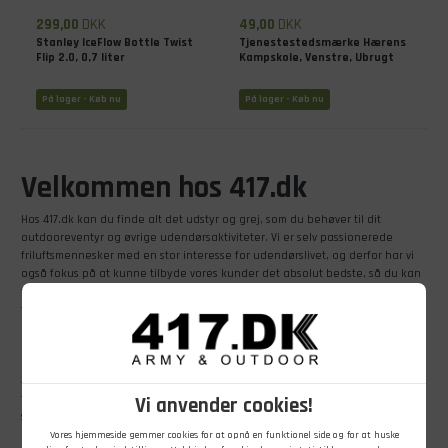
299,00
DKK
49,00
DKK
Stanley IceFlow Bottle Twist
Tjenestestedsmærke Hærens
Flip 2.0, 0,7 liter
Kampskole, Venstre, Ubrugt
På lager - Køb nu
På lager - Køb nu
Velkommen hos 417.dk
Hos 417.dk kan du finde alt det udstyr og grej, som du behøver til dit
outdooreventyr og øvrige udendørsaktiviteter. Vi er selv passionerede
friluftsmennesker med en stor interesse for udendørslivet, og derfor har vi
også fokus på at kunne tilbyde vores kunder det absolut bedste, så du kan
få det maksimale ud af udelivet. Så gå endelig på opdagelse hos 417.dk og
find det, du skal bruge til dit næste eventyr.
Spændende sortiment hos 417.dk
417.dk tilbyder et stort og spændende udvalg af beklædning, udstyr og grej
til både mænd, kvinder og børn, som du kan kigge nærmere på her i vores
Vi anvender cookies!
shop. Du er også velkommen til at besøge vores butik, der befinder sig lidt
nord for Randers. Butikken er fyldt med grej fra ende til anden – og du kan
Vores hjemmeside gemmer cookies for at opnå en funktionel side og for at huske