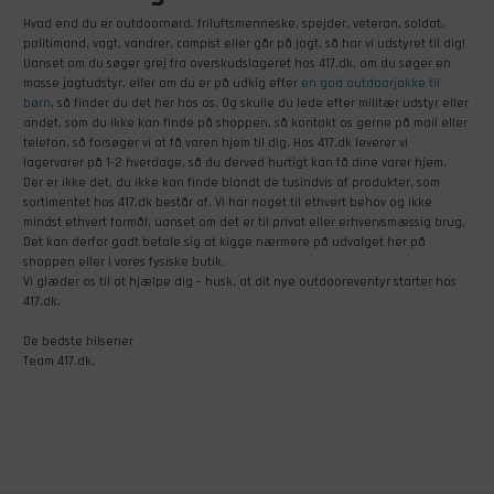
Hvad end du er outdoornørd, friluftsmenneske, spejder, veteran, soldat,
politimand, vagt, vandrer, campist eller går på jagt, så har vi udstyret til dig!
Uanset om du søger grej fra overskudslageret hos 417.dk, om du søger en
masse jagtudstyr, eller om du er på udkig efter
en god outdoorjakke til
børn
, så finder du det her hos os. Og skulle du lede efter militær udstyr eller
andet, som du ikke kan finde på shoppen, så kontakt os gerne på mail eller
telefon, så forsøger vi at få varen hjem til dig. Hos 417.dk leverer vi
lagervarer på 1-2 hverdage, så du derved hurtigt kan få dine varer hjem.
Der er ikke det, du ikke kan finde blandt de tusindvis af produkter, som
sortimentet hos 417.dk består af. Vi har noget til ethvert behov og ikke
mindst ethvert formål, uanset om det er til privat eller erhvervsmæssig brug.
Det kan derfor godt betale sig at kigge nærmere på udvalget her på
shoppen eller i vores fysiske butik.
Vi glæder os til at hjælpe dig – husk, at dit nye outdooreventyr starter hos
417.dk.
De bedste hilsener
Team 417.dk.