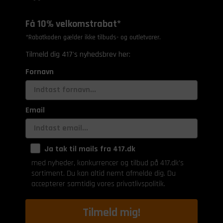
Få 10% velkomstrabat*
*Rabatkoden gælder ikke tilbuds- og outletvarer.
Tilmeld dig 417's nyhedsbrev her:
Fornavn
Email
Ja tak til mails fra 417.dk
med nyheder, konkurrencer og tilbud på 417.dk's
sortiment. Du kan altid nemt afmelde dig. Du
accepterer samtidig vores privatlivspolitik.
Tilmeld mig!