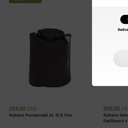
Nødve
224,00
DKK
855,00
DK
Robens Pumpesæk UL 12,5 liter
Robens Selv
FjellGuard 