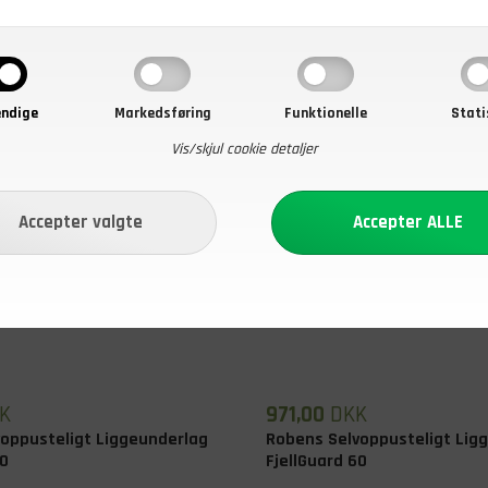
ndige
Markedsføring
Funktionelle
Stati
Vis/skjul cookie detaljer
K
971,00
DKK
oppusteligt Liggeunderlag
Robens Selvoppusteligt Lig
40
FjellGuard 60