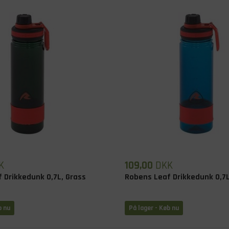
K
109,00
DKK
 Drikkedunk 0,7L, Grass
Robens Leaf Drikkedunk 0,7
b nu
På lager
- Køb nu