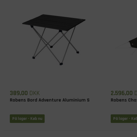
389,00
DKK
2.596,00
Robens Bord Adventure Aluminium S
Robens Chas
På lager
- Køb nu
På lager
- Kø