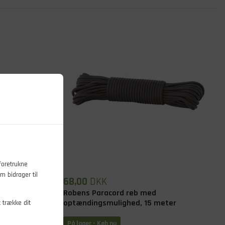
foretrukne
m bidrager til
68,00
DKK
skit
Robens Paracord reb med
optændingsmulighed, 15 meter
t trække dit
På lager
- Køb nu