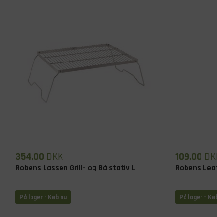
354,00
DKK
109,00
DK
Robens Lassen Grill- og Bålstativ L
Robens Leaf
På lager
- Køb nu
På lager
- Kø