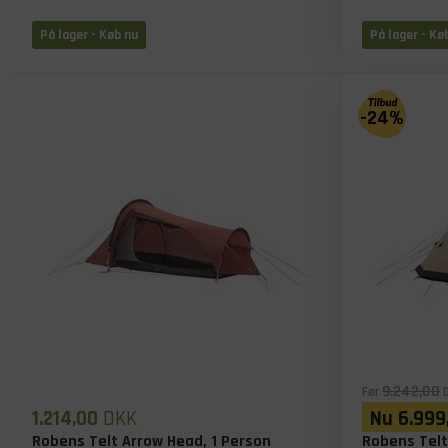
På lager
- Køb nu
På lager
- Kø
-24%
9.242,00
Før
D
1.214,00
DKK
Nu
6.999
Robens Telt Arrow Head, 1 Person
Robens Telt