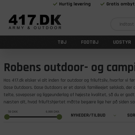
Hurtig levering
Gratis ombyt
TØJ
FODTØJ
UDSTYR
Robens outdoor- og camp
Hos 417.dk elsker vi alt inden for outdoor og friluftsliv, hvorfor v
Oase Outdoors. Oase Outdoors er et dansk familieejet selskab, d
telte, soveposer og liggeunderlag af højeste kvalitet, så du er godt
næsten alt, hvad friluftshjertet måtte begære lige her på siden samt
59
DKK
6,999
DKK
NYHEDER/TILBUD
SOR