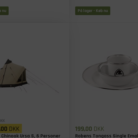
b nu
På lager
- Køb nu
KK
,00
DKK
199,00
DKK
 Chinook Ursa S, 6 Personer
Robens Tongass Single Ema