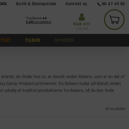
 DKK
Butik & åbningstider
Kontakt os
86 47 45 82
Klub 417
Log ind
UTLET
TILBUD
NYHEDER
ge brands, du finder hos os, er blandt andet Robens, som er en del af
Easy Camp. Produktsortimentet fra Robens byder på blandt andet
eret udvalg af kvalitetsprodukterne fra Robens, så du kan finde
35 resultater