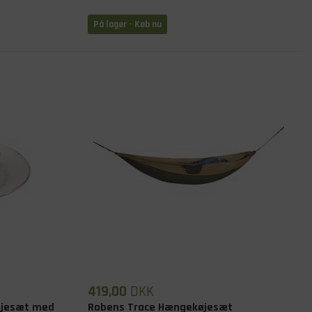
På lager
- Køb nu
419,00
DKK
ljesæt med
Robens Trace Hængekøjesæt