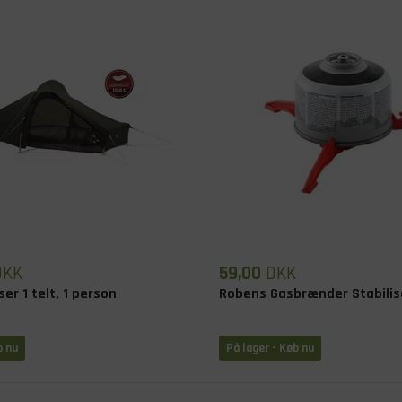
DKK
59,00
DKK
er 1 telt, 1 person
Robens Gasbrænder Stabilis
b nu
På lager
- Køb nu