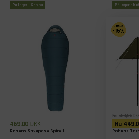
På lager
- Køb nu
På lager
- Kø
-15%
529,00
Før
DK
469,00
DKK
Nu
449,
Robens Sovepose Spire I
Robens Tarp