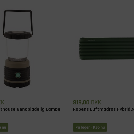
KK
819,00
DKK
hthouse Genopladelig Lampe
Robens Luftmadras HybridC
b nu
På lager
- Køb nu