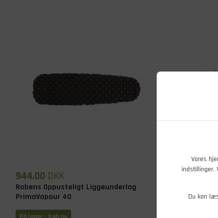
Vores hje
indstillinger
944,00
DKK
1.039,00
Robens Oppusteligt Liggeunderlag
Robens Oppu
PrimaVapour 40
PrimaVapou
Du kan læ
På lager
- Køb nu
På lager
- Kø