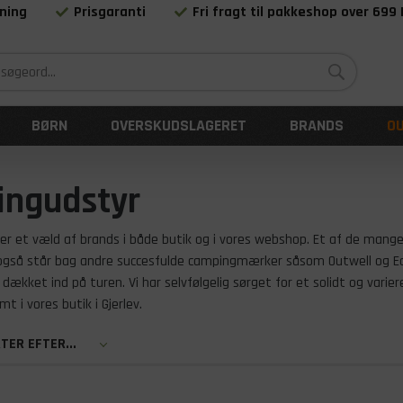
ning
Prisgaranti
Fri fragt til pakkeshop over 699
Siden 1983
BØRN
OVERSKUDSLAGERET
BRANDS
O
ingudstyr
i fører et væld af brands i både butik og i vores webshop. Et af de man
er også står bag andre succesfulde campingmærker såsom Outwell og 
 dækket ind på turen. Vi har selvfølgelig sørget for et solidt og vari
 i vores butik i Gjerlev.
TER EFTER...