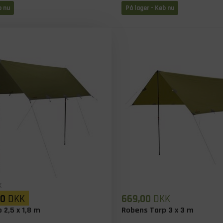
b nu
På lager
- Køb nu
K
00
DKK
669,00
DKK
 2,5 x 1,8 m
Robens Tarp 3 x 3 m