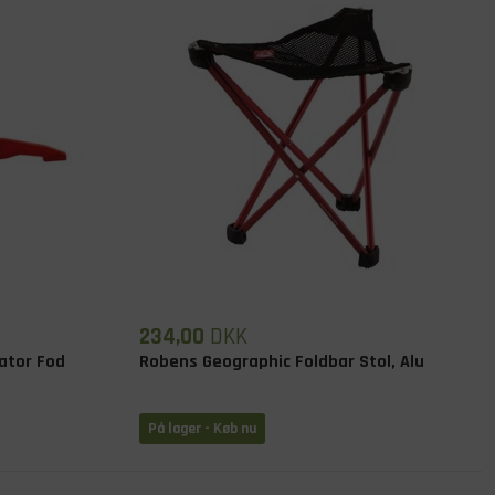
234,00
DKK
ator Fod
Robens Geographic Foldbar Stol, Alu
På lager
- Køb nu