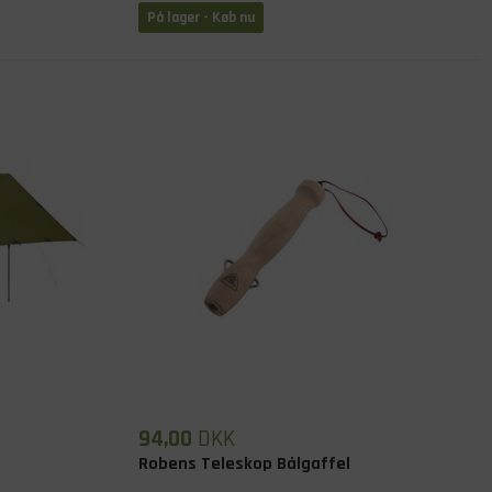
På lager
- Køb nu
94,00
DKK
Robens Teleskop Bålgaffel