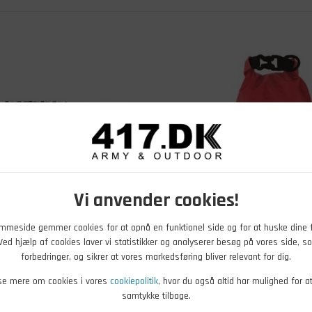
Vi anvender cookies!
mmeside gemmer cookies for at opnå en funktionel side og for at huske dine 
. Ved hjælp af cookies laver vi statistikker og analyserer besøg på vores side, so
DKK
179,00
DKK
forbedringer, og sikrer at vores markedsføring bliver relevant for dig.
steligt Liggeunderlag
Robens Outsite Førstehjælp
r 60
se mere om cookies i vores
cookiepolitik
, hvor du også altid har mulighed for a
samtykke tilbage.
b nu
På lager
- Køb nu