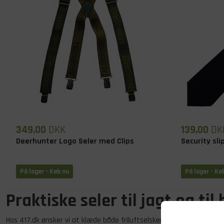
349,00
DKK
139,00
DK
Deerhunter Logo Seler med Clips
Security sli
På lager
- Køb nu
På lager
- Kø
Praktiske seler til jagt og ti
Hos 417.dk ønsker vi at klæde både friluftselskeren og jægeren go