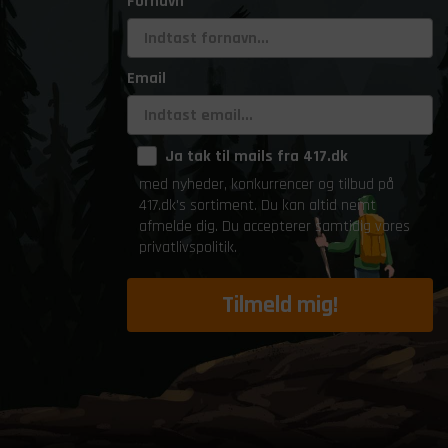
Fornavn
Email
Ja tak til mails fra 417.dk
med nyheder, konkurrencer og tilbud på
417.dk's sortiment. Du kan altid nemt
afmelde dig. Du accepterer samtidig vores
privatlivspolitik.
Tilmeld mig!