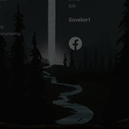
t
B2B
Gavekort
ng
returnering