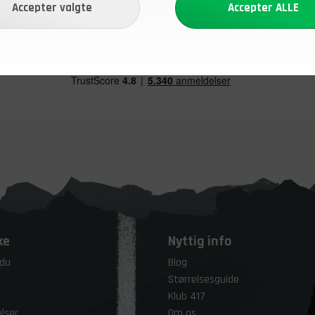
ke
Nyttig info
 du
Blog
Størrelsesguide
Klub 417
lser
Om os