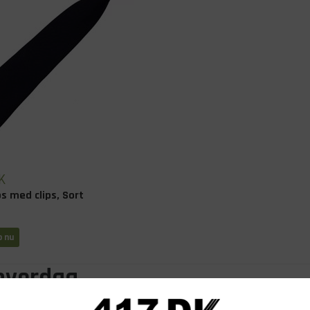
K
ps med clips, Sort
b nu
l hverdag
dt på i funktionelt tøj, og her er det så godt som umuligt at komme 