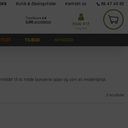
 DKK
Butik & åbningstider
Kontakt os
86 47 45 82
Klub 417
Log ind
UTLET
TILBUD
NYHEDER
emiddel til at holde bukserne oppe og som et moderigtigt
2 resultater