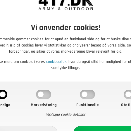
et jagtseler med clips, som gør det nemt at sætte dem fast på det par
et bærerens højde og drøjde. Vi har gjort det nemt for dig at få styr
å kan give dig det rette look til finere jagt.
Vi anvender cookies!
el beklædning hos 417.dk
mmeside gemmer cookies for at opnå en funktionel side og for at huske dine 
. Ved hjælp af cookies laver vi statistikker og analyserer besøg på vores side, so
, og det er lige præcis, hvad du finder her hos 417.dk. Vi har tøj af 
forbedringer, og sikrer at vores markedsføring bliver relevant for dig.
endte brands
. Vi tilbyder hurtig levering, så finder du noget, der fald
se mere om cookies i vores
cookiepolitik
, hvor du også altid har mulighed for a
samtykke tilbage.
or at besøge den og finde det, du mangler. Skulle du have spørgsmål ti
ndige
Markedsføring
Funktionelle
Stati
Vis/skjul cookie detaljer