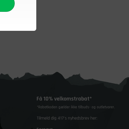
Få 10% velkomstrabat*
*Rabatkoden gælder ikke tilbuds- og outletvarer.
Tilmeld dig 417's nyhedsbrev her: