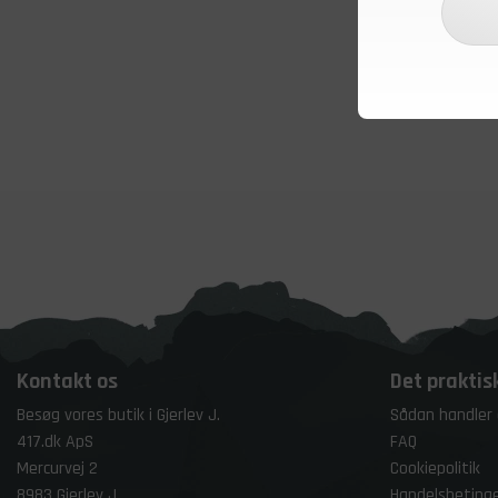
Kontakt os
Det praktis
Besøg vores butik i Gjerlev J.
Sådan handler
417.dk ApS
FAQ
Mercurvej 2
Cookiepolitik
8983 Gjerlev J
Handelsbetinge