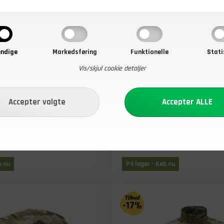
ndige
Markedsføring
Funktionelle
Stati
Vis/skjul cookie detaljer
4.879,00
Før
DKK
DKK
Nu
3.999,00
DKK
lcro Patch, Dansk Flag,
Carinthia Combat bivy bag, O
b nu
På lager
- Køb nu
-17%