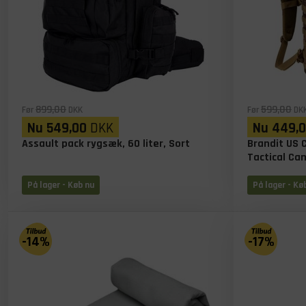
899,00
599,00
Før
DKK
Før
DK
Nu
549,00
DKK
Nu
449,
Assault pack rygsæk, 60 liter, Sort
Brandit US 
Tactical Ca
På lager
- Køb nu
På lager
- Kø
-14%
-17%