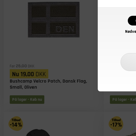
Nødve
25,00
25,00
Før
DKK
Før
DKK
Nu
19,00
DKK
Nu
19,00
Bushcamp Velcro Patch, Dansk Flag,
Bushcamp Ve
Small, Oliven
Small, Rød
På lager
- Køb nu
På lager
- Kø
-14%
-17%