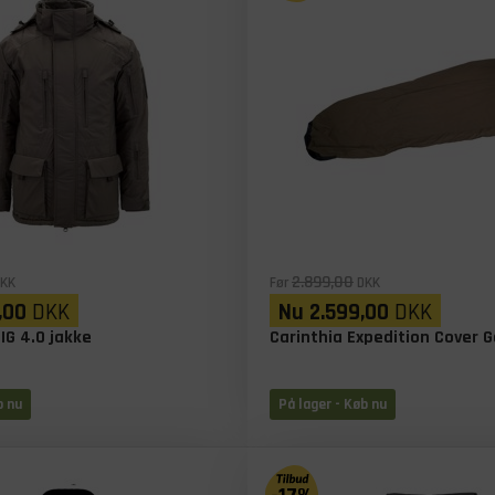
2.899,00
KK
Før
DKK
,00
DKK
Nu
2.599,00
DKK
IG 4.0 jakke
Carinthia Expedition Cover 
b nu
På lager
- Køb nu