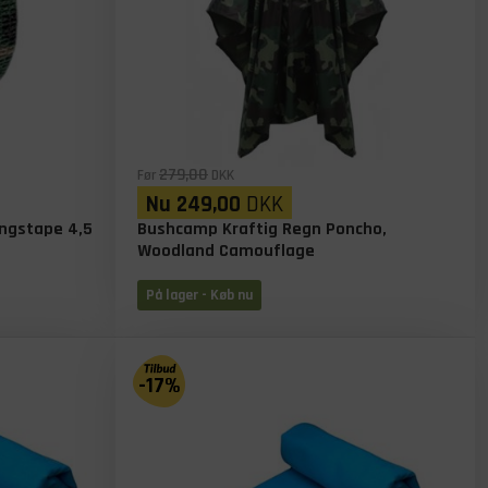
279,00
Før
DKK
Nu
249,00
DKK
ngstape 4,5
Bushcamp Kraftig Regn Poncho,
Woodland Camouflage
På lager
- Køb nu
-17%