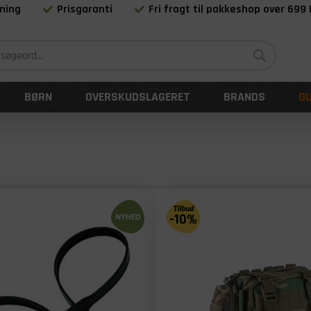
ning
Prisgaranti
Fri fragt til pakkeshop over 699
Siden 1983
BØRN
OVERSKUDSLAGERET
BRANDS
O
-10%