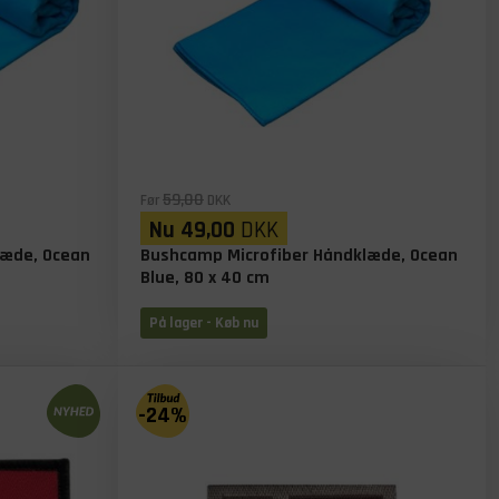
59,00
Før
DKK
Nu
49,00
DKK
læde, Ocean
Bushcamp Microfiber Håndklæde, Ocean
Blue, 80 x 40 cm
På lager
- Køb nu
-24%