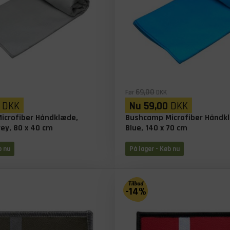
69,00
Før
DKK
DKK
Nu
59,00
DKK
icrofiber Håndklæde,
Bushcamp Microfiber Håndk
ey, 80 x 40 cm
Blue, 140 x 70 cm
b nu
På lager
- Køb nu
-14%