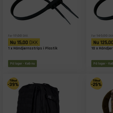
17,00
149,00
Før
DKK
Før
DK
Nu
15,00
DKK
Nu
125,0
1 x Håndjernsstrips i Plastik
10 x Håndjer
På lager
- Køb nu
På lager
- Kø
-39%
-25%