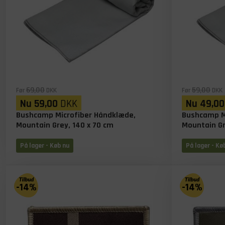
69,00
59,00
Før
DKK
Før
DKK
Nu
59,00
DKK
Nu
49,00
Bushcamp Microfiber Håndklæde,
Bushcamp M
Mountain Grey, 140 x 70 cm
Mountain Gr
På lager
- Køb nu
På lager
- Kø
-14%
-14%