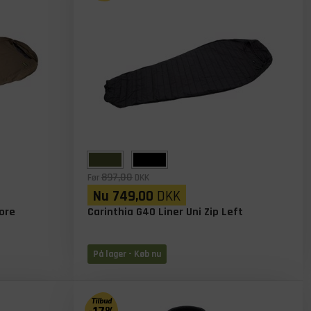
897,00
Før
DKK
Nu
749,00
DKK
Gore
Carinthia G40 Liner Uni Zip Left
På lager
- Køb nu