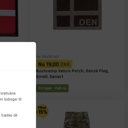
25,00
Før
DKK
Nu
19,00
DKK
k Flag, Rød
Bushcamp Velcro Patch, Dansk Flag,
Small, Desert
På lager
- Køb nu
foretrukne
m bidrager til
-15%
t trække dit