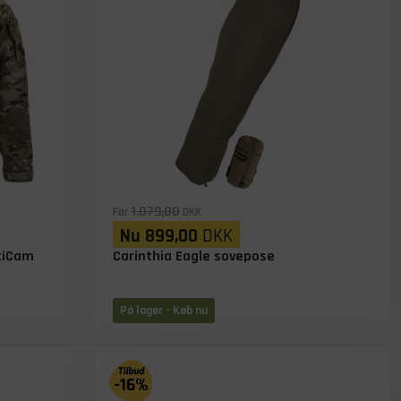
1.079,00
Før
DKK
Nu
899,00
DKK
ltiCam
Carinthia Eagle sovepose
På lager
- Køb nu
-16%