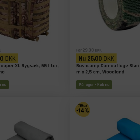
29,00
K
Før
DKK
00
DKK
Nu
25,00
DKK
Cooper XL Rygsæk, 65 liter,
Bushcamp Camouflage Sløri
mo
m x 2,5 cm, Woodland
b nu
På lager
- Køb nu
-14%