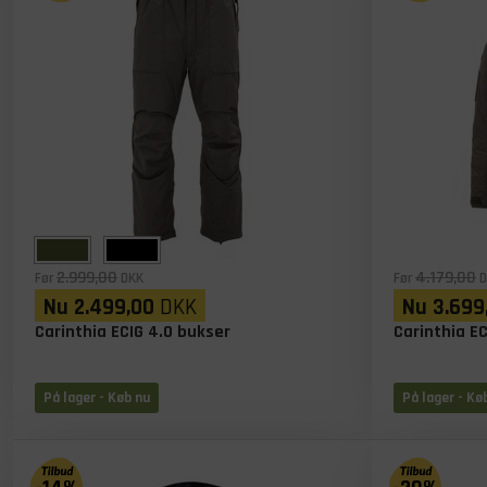
2.999,00
4.179,00
Før
DKK
Før
D
Nu
2.499,00
DKK
Nu
3.699
Carinthia ECIG 4.0 bukser
Carinthia EC
På lager
- Køb nu
På lager
- Kø