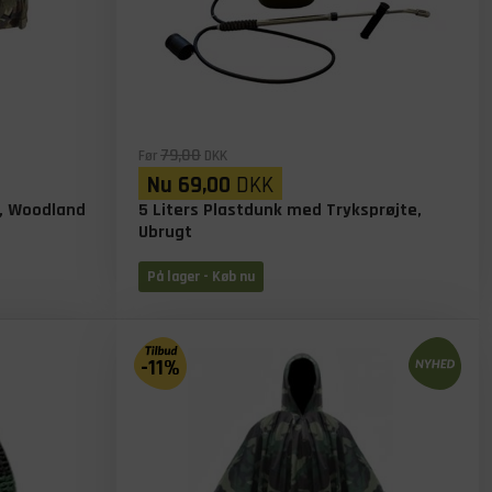
79,00
Før
DKK
Nu
69,00
DKK
er, Woodland
5 Liters Plastdunk med Tryksprøjte,
Ubrugt
På lager
- Køb nu
-11%