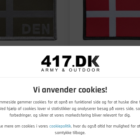
29,00
Før
DKK
DKK
Nu
25,00
DKK
lcro Patch, Dansk Flag,
Bushcamp Velcro Patch, Dans
Vi anvender cookies!
b nu
På lager
- Køb nu
mmeside gemmer cookies for at opnå en funktionel side og for at huske dine 
. Ved hjælp af cookies laver vi statistikker og analyserer besøg på vores side, so
forbedringer, og sikrer at vores markedsføring bliver relevant for dig.
-18%
se mere om cookies i vores
cookiepolitik
, hvor du også altid har mulighed for a
samtykke tilbage.