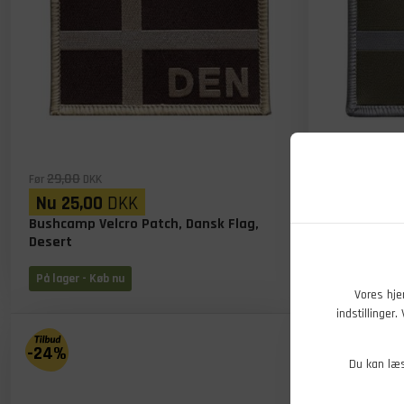
29,00
29,00
Før
DKK
Før
DKK
Nu
25,00
DKK
Nu
25,00
Bushcamp Velcro Patch, Dansk Flag,
Bushcamp Ve
Desert
Oliven
På lager
- Køb nu
På lager
- Kø
Vores hje
indstillinger
-24%
-24%
Du kan læ