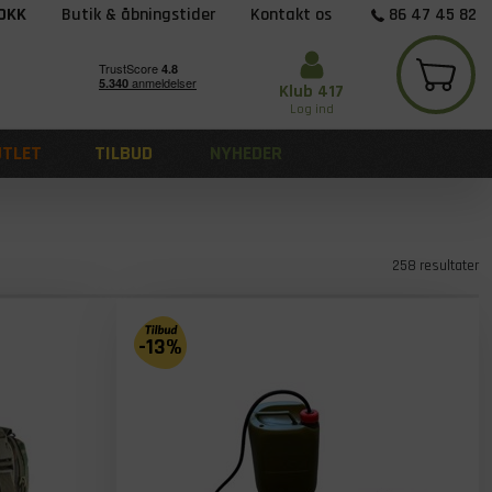
 DKK
Butik & åbningstider
Kontakt os
86 47 45 82
Klub 417
Log ind
UTLET
TILBUD
NYHEDER
258 resultater
-13%