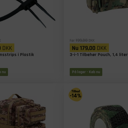
199,00
K
Før
DKK
0
DKK
Nu
179,00
DKK
nsstrips i Plastik
3-i-1 Tilbehør Pouch, 1,4 lit
b nu
På lager
- Køb nu
-14%