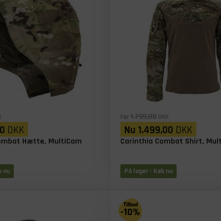
1.799,00
K
Før
DKK
0
DKK
Nu
1.499,00
DKK
Combat Hætte, MultiCam
Carinthia Combat Shirt, Mu
b nu
På lager
- Køb nu
-10%