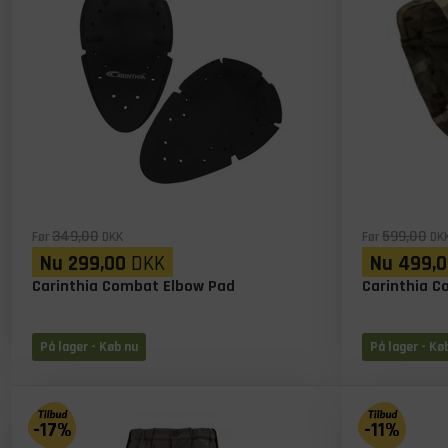
349,00
599,00
Før
DKK
Før
DK
Nu
299,00
DKK
Nu
499,0
Carinthia Combat Elbow Pad
Carinthia 
På lager
- Køb nu
På lager
- Kø
-17%
-11%