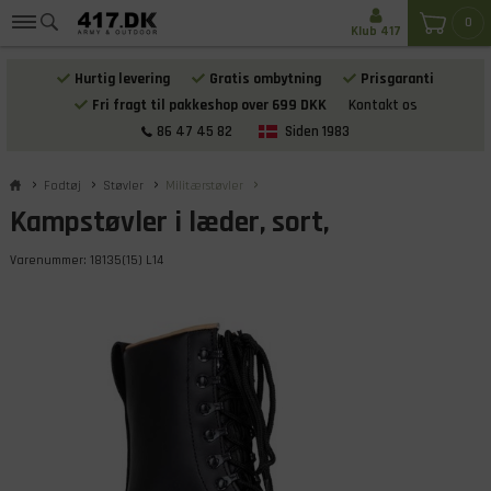
0
Klub 417
Hurtig levering
Gratis ombytning
Prisgaranti
Fri fragt til pakkeshop over 699 DKK
Kontakt os
86 47 45 82
Siden 1983
Fodtøj
Støvler
Militærstøvler
Kampstøvler i læder, sort,
Varenummer:
18135(15) L14