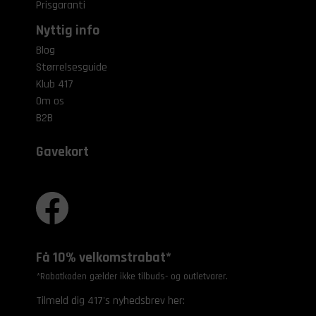
Prisgaranti
Nyttig info
Blog
Størrelsesguide
Klub 417
Om os
B2B
Gavekort
Få 10% velkomstrabat*
*Rabatkoden gælder ikke tilbuds- og outletvarer.
Tilmeld dig 417's nyhedsbrev her: