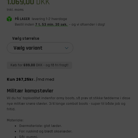
1.069,00
DKK
Inkl. moms
PÅ LAGER
levering 1-2 hverdage
Bestil inden
7
t
.
53
min
.
30
sek
.
– og vi afsender i dag!
Vælg størrelse
Vælg variant
Køb for
699,00
DKK
- og få fri fragt!
Militær kampstøvler
Vil du ha` topkvalitet indenfor army boots, så prøv at stikke fødderne i disse
nye militær snøre støvler. 3/4 lange combat boots - super til både job og
fritid.
Materiale:
Overmateriale: glat læder.
For: ruskind og blødt okselæder.
Sål: gummi.