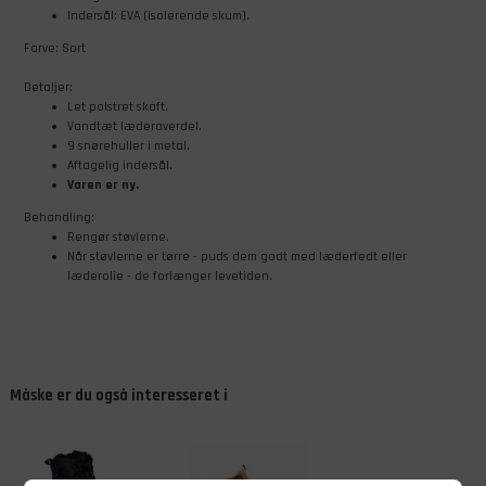
Indersål: EVA (isolerende skum).
Farve: Sort
Detaljer:
Let polstret skaft.
Vandtæt læderoverdel.
9 snørehuller i metal.
Aftagelig indersål.
Varen er ny.
Behandling:
Rengør støvlerne.
Når støvlerne er tørre - puds dem godt med læderfedt eller
læderolie - de forlænger levetiden.
Måske er du også interesseret i