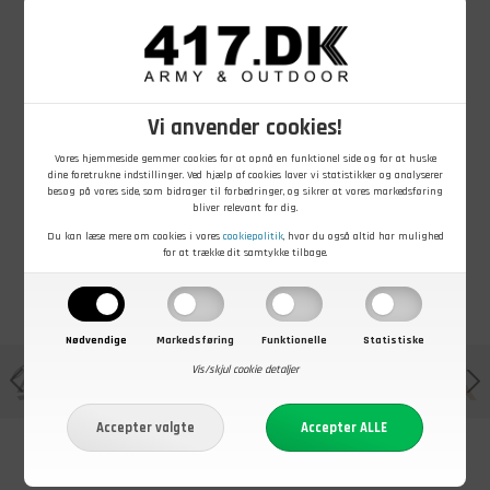
1.695,00
DKK
1.849,00
DKK
Vi anvender cookies!
Merrell Moab 2
5.11 Tactical A/T
8" Tactical
Elite 6 GTX
Response
Støvler
Vores hjemmeside gemmer cookies for at opnå en funktionel side og for at huske
Waterproof
dine foretrukne indstillinger. Ved hjælp af cookies laver vi statistikker og analyserer
På lager - Køb nu
På lager - Køb nu
Støvle, sort
besøg på vores side, som bidrager til forbedringer, og sikrer at vores markedsføring
bliver relevant for dig.
Du kan læse mere om cookies i vores
cookiepolitik
, hvor du også altid har mulighed
for at trække dit samtykke tilbage.
Nødvendige
Markedsføring
Funktionelle
Statistiske
Vis/skjul cookie detaljer