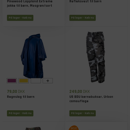
Pinewood Lappland Extreme
Refleksvest til børn
jakke til børn, Mosgrøn/sort
På lager
- Køb nu
På lager
- Køb nu
+
79,00
DKK
249,00
DKK
Regnslag til børn
US BDU børnebukser, Urban
camouflage
På lager
- Køb nu
På lager
- Køb nu