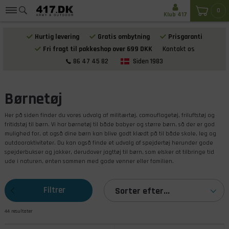
0
Klub 417
Hurtig levering
Gratis ombytning
Prisgaranti
Fri fragt til pakkeshop over 699 DKK
Kontakt os
86 47 45 82
Siden 1983
Børnetøj
Her på siden finder du vores udvalg af militærtøj, camouflagetøj, friluftstøj og
fritidstøj til børn. Vi har børnetøj til både babyer og større børn, så der er god
mulighed for, at også dine børn kan blive godt klædt på til både skole, leg og
outdooraktiviteter. Du kan også finde et udvalg af spejdertøj herunder gode
spejderbukser og jakker, derudover jagttøj til børn, som elsker at tilbringe tid
ude i naturen, enten sammen med gode venner eller familien.
Filtrer
Sorter efter...
44 resultater
produkterne