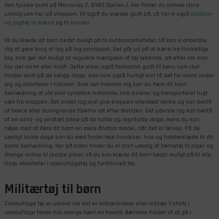
den fysiske butik på Mercurvej 2, 8983 Gjerlev J. Her finder du samme store
udvalg som her på shoppen. Vil også du klædes godt på, så har vi også
outdoor-
og jagttøj til mænd
og til
kvinder
.
Vil du klæde dit barn bedst muligt på til outdooraktiviteter, så kan vi anbefale
dig at gøre brug af lag på lag-princippet. Det går ud på at bære tre forskellige
lag, som gør det muligt at regulere mængden af tøj løbende, alt efter om man
har det varmt eller koldt. Dette virker også fantastisk godt til børn, som skal
holdes varm på de kølige dage, men som også hurtigt kan få det for varmt under
leg og aktiviteter i naturen. Som det inderste lag kan du iføre dit barn
beklædning af uld eller syntetisk materiale, som isolerer og transporterer fugt
væk fra kroppen. Det andet lag skal give kroppen allermest varme og kan bestå
af fleece eller dunlignende fiberfor alt efter årstiden. Det yderste lag kan bestå
af en vand- og vindtæt jakke på de kolde og regnfulde dage, mens du kan
nøjes med at iføre dit barn en mere åndbar model, når det er tørvejr. På de
særligt kolde dage kan du med fordel føje handsker, hue og halstørklæde til dit
barns beklædning. Her på siden finder du et stort udvalg af børnetøj til piger og
drenge online til skarpe priser, så du kan klæde dit barn bedst muligt på til alle
slags aktiviteter i camouflagetøj og funktionelt tøj.
Militærtøj til børn
Camouflage tøj er uanset om det er militærbukser eller militær T-shirts i
camouflage farver hos mange børn en favorit. Børnene holder af at gå i