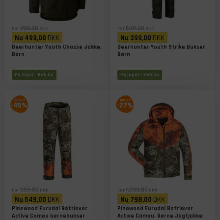
799,00
599,00
Før
DKK
Før
DKK
Nu
499,00
DKK
Nu
399,00
DKK
Deerhunter Youth Chasse Jakke,
Deerhunter Youth Strike Bukser,
Børn
Børn
På lager
- Køb nu
På lager
- Køb nu
-45%
-27%
999,00
1.099,00
Før
DKK
Før
DKK
Nu
549,00
DKK
Nu
798,00
DKK
Pinewood Furudal Retriever
Pinewood Furudal Retriever
Active Camou børnebukser
Active Camou, Børne Jagtjakke