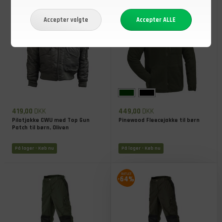
419,00
DKK
449,00
DKK
Pilotjakke CWU med Top Gun
Pinewood Fleecejakke til børn
Patch til børn, Oliven
På lager
- Køb nu
På lager
- Køb nu
-64%