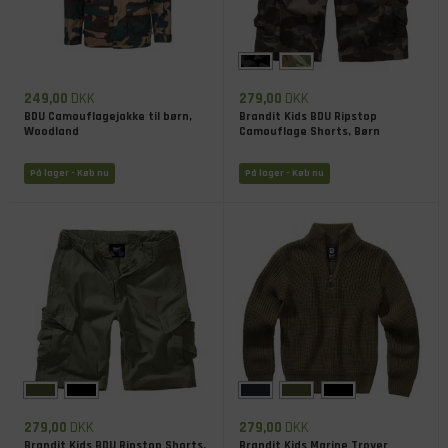
249,00
DKK
279,00
DKK
BDU Camouflagejakke til børn,
Brandit Kids BDU Ripstop
Woodland
Camouflage Shorts, Børn
På lager
- Køb nu
På lager
- Køb nu
279,00
DKK
279,00
DKK
Brandit Kids BDU Ripstop Shorts,
Brandit Kids Marine Troyer