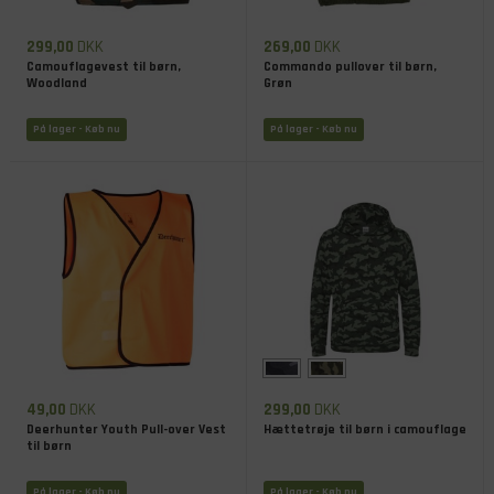
299,00
DKK
269,00
DKK
Camouflagevest til børn,
Commando pullover til børn,
Woodland
Grøn
På lager
- Køb nu
På lager
- Køb nu
49,00
DKK
299,00
DKK
Deerhunter Youth Pull-over Vest
Hættetrøje til børn i camouflage
til børn
På lager
- Køb nu
På lager
- Køb nu