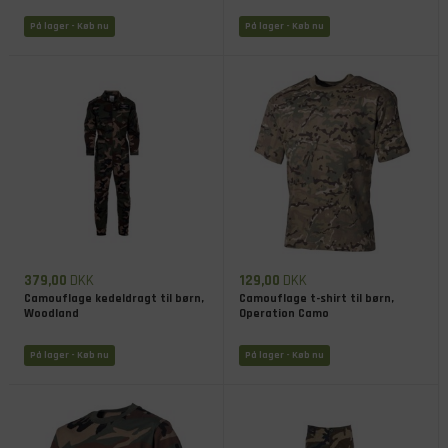
På lager
- Køb nu
På lager
- Køb nu
379,00
DKK
129,00
DKK
Camouflage kedeldragt til børn,
Camouflage t-shirt til børn,
Woodland
Operation Camo
På lager
- Køb nu
På lager
- Køb nu