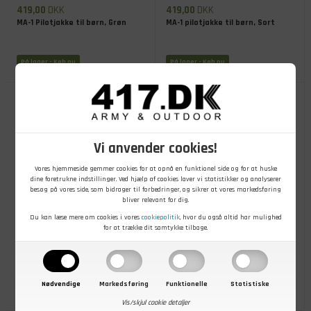
419,00
DKK
419,00
DKK
MA-1 Pilotjakke til børn, Grøn
MA-1 pilotjakke til børn, Sort
På lager
- Køb nu
På lager
- Køb nu
Vi anvender cookies!
Vores hjemmeside gemmer cookies for at opnå en funktionel side og for at huske
dine foretrukne indstillinger. Ved hjælp af cookies laver vi statistikker og analyserer
besøg på vores side, som bidrager til forbedringer, og sikrer at vores markedsføring
bliver relevant for dig.
+
Du kan læse mere om cookies i vores
cookiepolitik
, hvor du også altid har mulighed
for at trække dit samtykke tilbage.
99,00
DKK
498,00
DKK
Mil-Tec Camouflage t-shirt til
Pilotdragt med Top Gun Patch til
børn
Børn
Nødvendige
Markedsføring
Funktionelle
Statistiske
På lager
- Køb nu
På lager
- Køb nu
Vis/skjul cookie detaljer