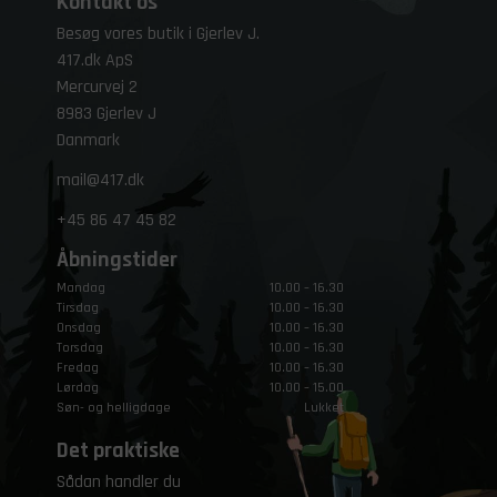
Kontakt os
Besøg vores butik i Gjerlev J.
417.dk ApS
Mercurvej 2
8983 Gjerlev J
Danmark
mail@417.dk
+45
86 47 45 82
Åbningstider
Mandag
10.00 – 16.30
Tirsdag
10.00 – 16.30
Onsdag
10.00 – 16.30
Torsdag
10.00 – 16.30
Fredag
10.00 – 16.30
Lørdag
10.00 – 15.00
Søn- og helligdage
Lukket
Det praktiske
Sådan handler du