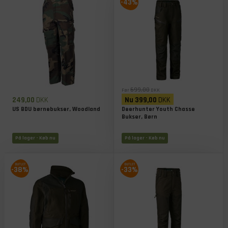
-43%
699,00
Før
DKK
249,00
DKK
Nu
399,00
DKK
US BDU børnebukser, Woodland
Deerhunter Youth Chasse
Bukser, Børn
På lager
- Køb nu
På lager
- Køb nu
-38%
-33%