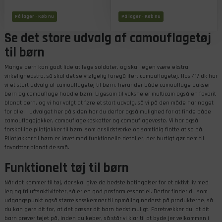
På lager
- Køb nu
På lager
- Køb nu
Se det store udvalg af camouflagetøj
til børn
Mange børn kan godt lide at lege soldater, og skal legen være ekstra
virkelighedstro, så skal det selvfølgelig foregå iført camouflagetøj. Hos 417.dk har
vi et stort udvalg af camouflagetøj til børn, herunder både camouflage bukser
børn og camouflage hoodie børn. Ligesom til voksne er multicam også en favorit
blandt børn, og vi har valgt at føre et stort udvalg, så vi på den måde har noget
for alle. I udvalget her på siden har du derfor også mulighed for at finde både
camouflagejakker, camouflagekasketter og camouflageveste. Vi har også
forskellige pilotjakker til børn, som er slidstærke og samtidig flotte at se på.
Pilotjakker til børn er lavet med funktionelle detaljer, der hurtigt gør dem til
favoritter blandt de små.
Funktionelt tøj til børn
Når det kommer til tøj, der skal give de bedste betingelser for et aktivt liv med
leg og friluftsaktiviteter, så er en god pasform essentiel. Derfor finder du som
udgangspunkt også størrelsesskemaer til opmåling nederst på produkterne, så
du kan gøre dit for, at det passer dit barn bedst muligt. Foretrækker du, at dit
barn prøver tøjet på, inden du køber, så står vi klar til at byde jer velkommen i