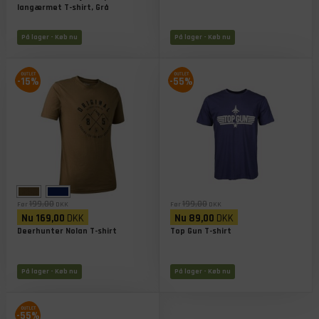
langærmet T-shirt, Grå
På lager
- Køb nu
På lager
- Køb nu
-15%
-55%
199,00
199,00
Før
DKK
Før
DKK
Nu
169,00
DKK
Nu
89,00
DKK
Deerhunter Nolan T-shirt
Top Gun T-shirt
På lager
- Køb nu
På lager
- Køb nu
-55%