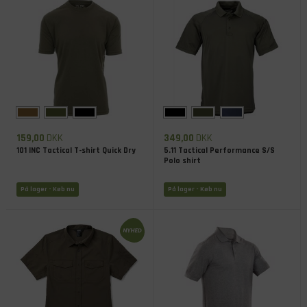
159,00
DKK
349,00
DKK
101 INC Tactical T-shirt Quick Dry
5.11 Tactical Performance S/S
Polo shirt
På lager
- Køb nu
På lager
- Køb nu