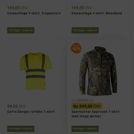
149,00
DKK
149,00
DKK
Camouflage t-shirt, Tropentarn
Camouflage t-shirt, Woodland
På lager
- Køb nu
På lager
- Køb nu
-42%
599,00
Før
DKK
99,00
DKK
Nu
349,00
DKK
Cofra Danger refleks T-shirt
Deerhunter Approach T-shirt
med lange ærmer
På lager
- Køb nu
På lager
- Køb nu