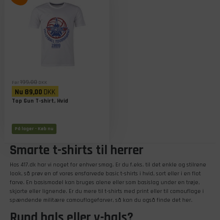
199,00
Før
DKK
Nu
89,00
DKK
Top Gun T-shirt, Hvid
På lager
- Køb nu
Smarte t-shirts til herrer
Hos 417.dk har vi noget for enhver smag. Er du f.eks. til det enkle og stilrene
look, så prøv en af vores ensfarvede basic t-shirts i hvid, sort eller i en flot
farve. En basismodel kan bruges alene eller som basislag under en trøje,
skjorte eller lignende. Er du mere til t-shirts med print eller til camouflage i
spændende militære camouflagefarver, så kan du også finde det her.
Rund hals eller v-hals?