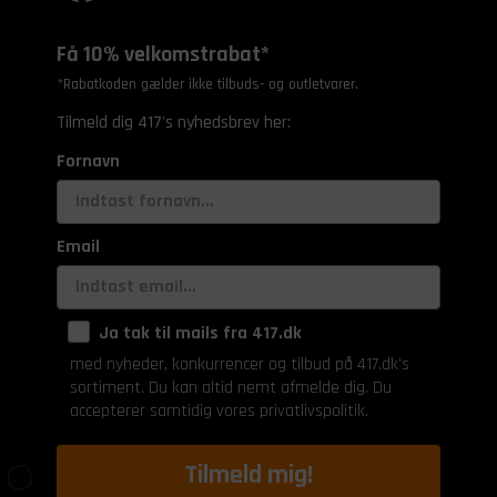
Få 10% velkomstrabat*
*Rabatkoden gælder ikke tilbuds- og outletvarer.
Tilmeld dig 417's nyhedsbrev her:
Fornavn
Email
Ja tak til mails fra 417.dk
med nyheder, konkurrencer og tilbud på 417.dk's
sortiment. Du kan altid nemt afmelde dig. Du
accepterer samtidig vores privatlivspolitik.
Tilmeld mig!