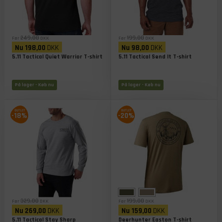
249,00
199,00
Før
DKK
Før
DKK
Nu
198,00
DKK
Nu
98,00
DKK
5.11 Tactical Quiet Warrior T-shirt
5.11 Tactical Send It T-shirt
På lager
- Køb nu
På lager
- Køb nu
-18%
-20%
329,00
199,00
Før
DKK
Før
DKK
Nu
269,00
DKK
Nu
159,00
DKK
5.11 Tactical Stay Sharp
Deerhunter Easton T-shirt