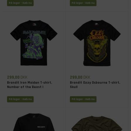
På lager
- Køb nu
På lager
- Køb nu
299,00
DKK
299,00
DKK
Brandit Iron Maiden T-shirt,
Brandit Ozzy Osbourne T-shirt,
Number of the Beast I
Skull
På lager
- Køb nu
På lager
- Køb nu