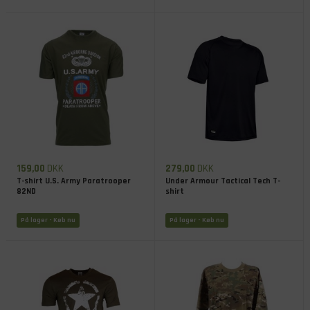
159,00
DKK
279,00
DKK
T-shirt U.S. Army Paratrooper
Under Armour Tactical Tech T-
82ND
shirt
På lager
- Køb nu
På lager
- Køb nu