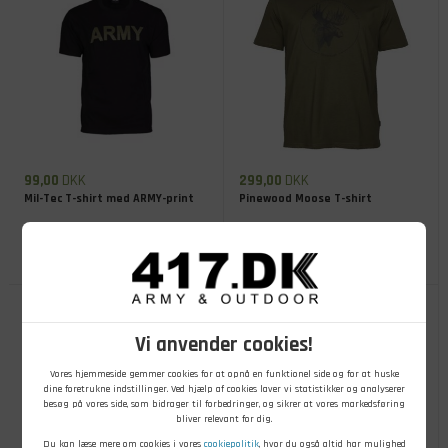
99,00
DKK
299,00
DKK
Mil-Tec T-shirt med ARMY-print
Pinewood Moose T-shirt
På lager
- Køb nu
På lager
- Køb nu
Vi anvender cookies!
Vores hjemmeside gemmer cookies for at opnå en funktionel side og for at huske
dine foretrukne indstillinger. Ved hjælp af cookies laver vi statistikker og analyserer
besøg på vores side, som bidrager til forbedringer, og sikrer at vores markedsføring
bliver relevant for dig.
Du kan læse mere om cookies i vores
cookiepolitik
, hvor du også altid har mulighed