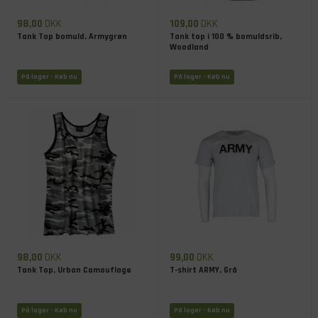
98,00
DKK
109,00
DKK
Tank Top bomuld, Armygrøn
Tank top i 100 % bomuldsrib,
Woodland
På lager
- Køb nu
På lager
- Køb nu
98,00
DKK
99,00
DKK
Tank Top, Urban Camouflage
T-shirt ARMY, Grå
På lager
- Køb nu
På lager
- Køb nu