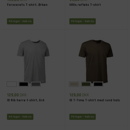
Forsvarets T-shirt, Ørken
HiVis refleks T-shirt
På lager
- Køb nu
På lager
- Køb nu
129,00
DKK
129,00
DKK
ID Rib herre t-shirt, Grå
ID T-Time T-shirt med rund hals
På lager
- Køb nu
På lager
- Køb nu