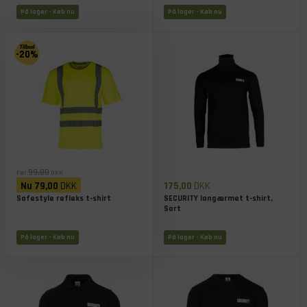
På lager
- Køb nu
På lager
- Køb nu
-20%
99,00
Før
DKK
Nu
79,00
DKK
175,00
DKK
Safestyle refleks t-shirt
SECURITY langærmet t-shirt,
Sort
På lager
- Køb nu
På lager
- Køb nu