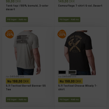
98,00
DKK
149,00
DKK
Tank top i 100% bomuld, 3-color
Camouflage T-shirt 6-col. Desert
desert
På lager
- Køb nu
På lager
- Køb nu
-20%
-20%
249,00
249,00
Før
DKK
Før
DKK
Nu
198,00
DKK
Nu
198,00
DKK
5.11 Tactical Barrell Banner SS
5.11 Tactical Choose Wisely T-
Tee
shirt
På lager
- Køb nu
På lager
- Køb nu