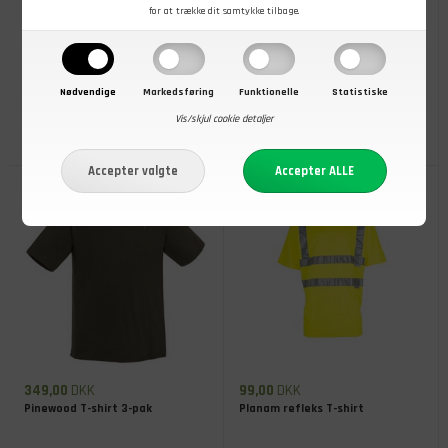
for at trække dit samtykke tilbage.
299,00
DKK
299,00
DKK
Pinewood Red Deer T-shirt, Herre
Pinewood Roe Deer T-shirt, Herre
Nødvendige
Markedsføring
Funktionelle
Statistiske
Vis/skjul cookie detaljer
På lager
- Køb nu
På lager
- Køb nu
349,00
DKK
99,00
DKK
Pinewood T-shirt 3-pak
Planam refleks T-shirt