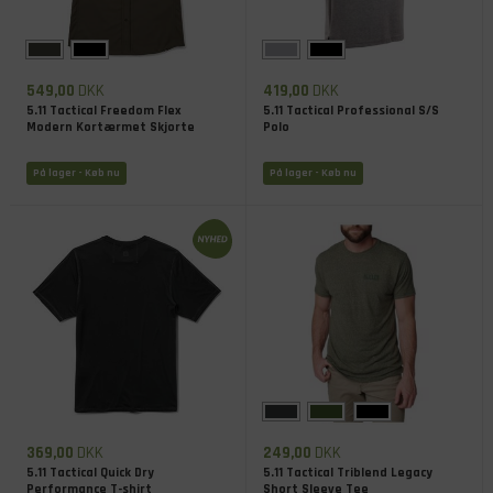
549,00
DKK
419,00
DKK
5.11 Tactical Freedom Flex
5.11 Tactical Professional S/S
Modern Kortærmet Skjorte
Polo
På lager
- Køb nu
På lager
- Køb nu
369,00
DKK
249,00
DKK
5.11 Tactical Quick Dry
5.11 Tactical Triblend Legacy
Performance T-shirt
Short Sleeve Tee