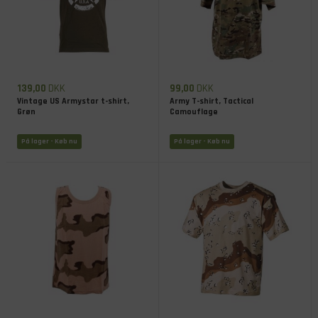
139,00
DKK
99,00
DKK
Vintage US Armystar t-shirt,
Army T-shirt, Tactical
Grøn
Camouflage
På lager
- Køb nu
På lager
- Køb nu