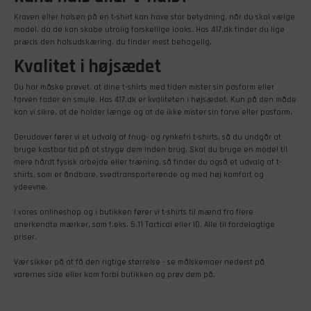
Kraven eller halsen på en t-shirt kan have stor betydning, når du skal vælge
model, da de kan skabe utrolig forskellige looks. Hos 417.dk finder du lige
præcis den halsudskæring, du finder mest behagelig.
Kvalitet i højsædet
Du har måske prøvet, at dine t-shirts med tiden mister sin pasform eller
farven fader en smule. Hos 417.dk er kvaliteten i højsædet. Kun på den måde
kan vi sikre, at de holder længe og at de ikke mister sin farve eller pasform.
Derudover fører vi et udvalg af fnug- og rynkefri t-shirts, så du undgår at
bruge kostbar tid på at stryge dem inden brug. Skal du bruge en model til
mere hårdt fysisk arbejde eller træning, så finder du også et udvalg af t-
shirts, som er åndbare, svedtransporterende og med høj komfort og
ydeevne.
I vores onlineshop og i butikken fører vi t-shirts til mænd fra flere
anerkendte mærker, som f.eks. 5.11 Tactical eller ID. Alle til fordelagtige
priser.
Vær sikker på at få den rigtige størrelse - se målskemaer nederst på
varernes side eller kom forbi butikken og prøv dem på.