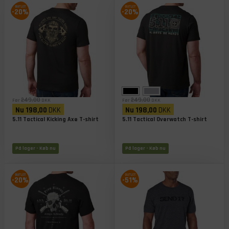
-20%
-20%
249,00
249,00
Før
DKK
Før
DKK
Nu
198,00
DKK
Nu
198,00
DKK
5.11 Tactical Kicking Axe T-shirt
5.11 Tactical Overwatch T-shirt
På lager
- Køb nu
På lager
- Køb nu
-20%
-51%