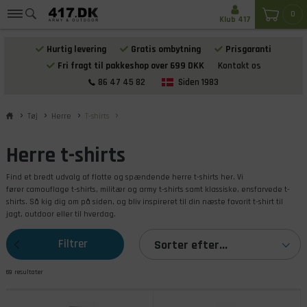
0
Klub 417
Hurtig levering
Gratis ombytning
Prisgaranti
Fri fragt til pakkeshop over 699 DKK
Kontakt os
86 47 45 82
Siden 1983
Tøj
Herre
T-shirts
Herre t-shirts
Find et bredt udvalg af flotte og spændende herre t-shirts her. Vi
fører camouflage t-shirts, militær og army t-shirts samt klassiske, ensfarvede t-
shirts. Så kig dig om på siden, og bliv inspireret til din næste favorit t-shirt til
jagt, outdoor eller til hverdag.
Filtrer
Sorter efter...
69 resultater
produkterne