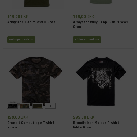
149,00
DKK
149,00
DKK
Armystar T-shirt WW II, Grøn
Armystar Willy Jeep T-shirt WWII,
Grøn
På lager
- Køb nu
På lager
- Køb nu
+
129,00
DKK
299,00
DKK
Brandit Camouflage T-shirt,
Brandit Iron Maiden T-shirt,
Herre
Eddie Glow