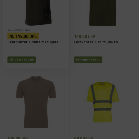
249,00
Før
DKK
Nu
149,00
DKK
149,00
DKK
Deerhunter T-shirt med hjort
Forsvarets T-shirt, Oliven
På lager
- Køb nu
På lager
- Køb nu
198,00
DKK
99,00
DKK