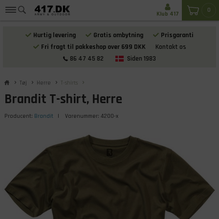
0
Klub 417
Hurtig levering
Gratis ombytning
Prisgaranti
Fri fragt til pakkeshop over 699 DKK
Kontakt os
86 47 45 82
Siden 1983
Tøj
Herre
T-shirts
Brandit T-shirt, Herre
Producent:
Brandit
| Varenummer:
4200-x