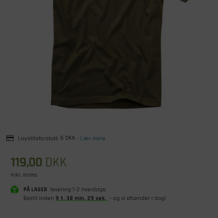
Loyalitetsrabat:
6 DKK
-
Læs mere
119,00
DKK
Inkl. moms
PÅ LAGER
levering 1-2 hverdage
Bestil inden
9
t
.
38
min
.
28
sek
.
– og vi afsender i dag!