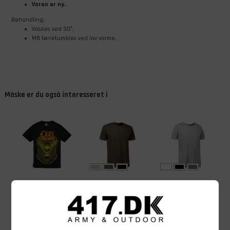
Varen er ny.
Behandling:
Vaskes ved 30°.
Må tørretumbles ved lav varme.
Måske er du også interesseret i
299,00
DKK
129,00
DKK
129,00
DKK
Brandit Ozzy
ID T-Time T-
ID Rib herre t-
Osbourne T-
shirt med rund
shirt, Grå
shirt, Skull
hals
På lager - Køb nu
På lager - Køb nu
På lager - Køb nu