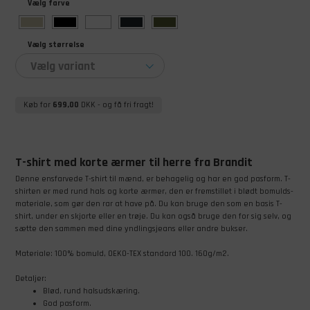
Vælg farve
Vælg størrelse
Vælg variant
Køb for
699,00
DKK
- og få fri fragt!
T-shirt med korte ærmer til herre fra Brandit
Denne ensfarvede T-shirt til mænd, er behagelig og har en god pasform. T-
shirten er med rund hals og korte ærmer, den er fremstillet i blødt bomulds-
materiale, som gør den rar at have på. Du kan bruge den som en basis T-
shirt, under en skjorte eller en trøje. Du kan også bruge den for sig selv, og
sætte den sammen med dine yndlingsjeans eller andre bukser.
Materiale: 100% bomuld, OEKO-TEX standard 100. 160g/m2.
Detaljer:
Blød, rund halsudskæring.
God pasform.