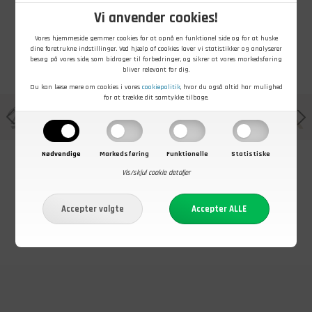
Vi anvender cookies!
Vores hjemmeside gemmer cookies for at opnå en funktionel side og for at huske
dine foretrukne indstillinger. Ved hjælp af cookies laver vi statistikker og analyserer
besøg på vores side, som bidrager til forbedringer, og sikrer at vores markedsføring
bliver relevant for dig.
Du kan læse mere om cookies i vores
cookiepolitik
, hvor du også altid har mulighed
for at trække dit samtykke tilbage.
Nødvendige
Markedsføring
Funktionelle
Statistiske
Vis/skjul cookie detaljer