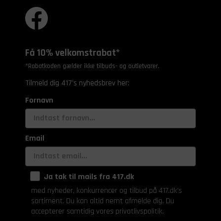
Få 10% velkomstrabat*
*Rabatkoden gælder ikke tilbuds- og outletvarer.
Tilmeld dig 417's nyhedsbrev her:
Fornavn
Email
Ja tak til mails fra 417.dk
med nyheder, konkurrencer og tilbud på 417.dk's
sortiment. Du kan altid nemt afmelde dig. Du
accepterer samtidig vores privatlivspolitik.