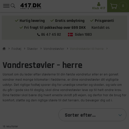
0
Klub 417
Hurtig levering
Gratis ombytning
Prisgaranti
Fri fragt til pakkeshop over 699 DKK
Kontakt os
86 47 45 82
Siden 1983
Fodtøj
Støvler
Vandrestøvler
Vandrestøvler til herre
Vandrestøvler – herre
Uanset om du leder efter støvlerne til din første vandretur eller er en garvet
vandrer med mange kilometer i fødderne, er dine vandrestøvler dit vigtigste
udstyr. Det rigtige fodtøj sparer dig for unødige smerter og skader, og selv om
du går i gode sko til daglig, skal dine vandrestøvler leve op til helt andre krav.
Dine fødder skal bære dig hvert eneste skridt på vejen, og derfor har de brug for
komfort, støtte og den rigtige støvle til det terræn, du bevæger dig ud i.
Sorter efter...
15 resultater