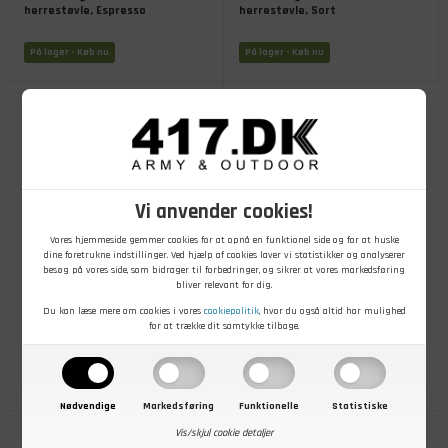
herrestøvle, Espresso
herrestøvle, Sort
På lager
- Køb nu
På lager
- Køb nu
Vi anvender cookies!
Vores hjemmeside gemmer cookies for at opnå en funktionel side og for at huske
dine foretrukne indstillinger. Ved hjælp af cookies laver vi statistikker og analyserer
besøg på vores side, som bidrager til forbedringer, og sikrer at vores markedsføring
bliver relevant for dig.
1.799,00
DKK
Du kan læse mere om cookies i vores
cookiepolitik
, hvor du også altid har mulighed
Pinewood Hunting & Hiking
for at trække dit samtykke tilbage.
læderstøvle, Mid, WP
På lager
- Køb nu
Nødvendige
Markedsføring
Funktionelle
Statistiske
Vis/skjul cookie detaljer