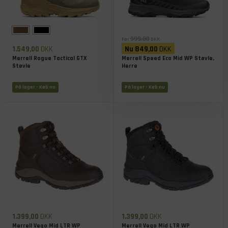
999,00
Før
DKK
1.549,00
DKK
Nu
849,00
DKK
Merrell Rogue Tactical GTX
Merrell Speed Eco Mid WP Støvle,
Støvle
Herre
På lager
- Køb nu
På lager
- Køb nu
1.399,00
DKK
1.399,00
DKK
Merrell Vego Mid LTR WP
Merrell Vego Mid LTR WP