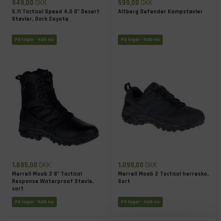
949,00
DKK
599,00
DKK
5.11 Tactical Speed 4.0 8" Desert
Altberg Defender Kampstøvler
Støvler, Dark Coyote
På lager
- Køb nu
På lager
- Køb nu
1.695,00
DKK
1.099,00
DKK
Merrell Moab 2 8" Tactical
Merrell Moab 2 Tactical herresko,
Response Waterproof Støvle,
Sort
sort
På lager
- Køb nu
På lager
- Køb nu