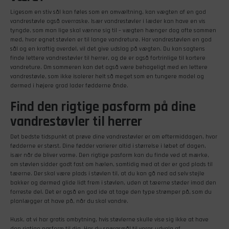
Ligesom en stiv sål kan føles som en omvæltning, kan vægten af en god
vandrestøvle også overraske. Især vandrestøvler i læder kan have en vis
tyngde, som man lige skal vænne sig til – vægten hænger dog ofte sammen
med, hvor egnet støvlen er til lange vandreture. Har vandrestøvlen en god
sål og en kraftig overdel, vil det give udslag på vægten. Du kan sagtens
finde lettere vandrestøvler til herrer, og de er også fortrinlige til kortere
vandreture. Om sommeren kan det også være behageligt med en lettere
vandrestøvle, som ikke isolerer helt så meget som en tungere model og
dermed i højere grad lader fødderne ånde.
Find den rigtige pasform på dine
vandrestøvler til herrer
Det bedste tidspunkt at prøve dine vandrestøvler er om eftermiddagen, hvor
fødderne er størst. Dine fødder varierer altid i størrelse i løbet af dagen,
især når de bliver varme. Den rigtige pasform kan du finde ved at mærke,
om støvlen sidder godt fast om hælen, samtidig med at der er god plads til
tæerne. Der skal være plads i støvlen til, at du kan gå ned ad selv stejle
bakker og dermed glide lidt frem i støvlen, uden at tæerne støder imod den
forreste del. Det er også en god ide at tage den type strømper på, som du
planlægger at have på, når du skal vandre.
Husk, at vi har gratis ombytning, hvis støvlerne skulle vise sig ikke at have
den rigtige pasform til dig. Har du spørgsmål til vores udvalg af