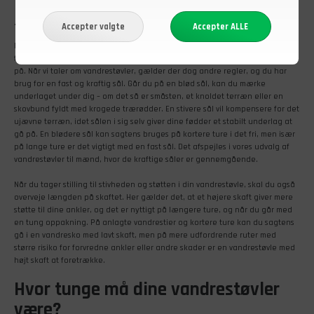
Bløde og bevægelige vandrestøvler
– eller med ekstra støtte?
Mange forbinder komfortabelt fodtøj med en blød og bøjelig sål, der følger
fodens bevægelser. Kort sagt en sko, du næsten ikke kan mærke, du har
på. Når vi taler om vandrestøvler, gælder der dog andre regler, og du har
brug for en fast og kraftig sål. Går du på en blød sål, kan du mærke
underlaget under dig – om det så er småsten, et knoldet terræn eller en
skovbund fyldt med krogede trærødder. En stivere sål vil kompensere for det
ujævne terræn, idet sålen i sig selv giver dine fødder et stabilt underlag at
gå på. En blødere sål kan sagtens bruges på kortere ture i det fri, men især
på lange ture er det vigtigt med en fast sål. Det afspejles i vores udvalg af
vandrestøvler til mænd, hvor de kraftige såler er gennemgående.
Når du tager stilling til stivheden og støtten i din vandrestøvle, skal du også
overveje længden på skaftet. Her gælder det, at et højere skaft giver mere
støtte til dine ankler, og det er nyttigt på længere ture, og når du går med
en tung oppakning. På anlagte vandrestier og kortere ture kan du sagtens
gå i en vandresko med lavt skaft, men på mere udfordrende ruter med
større risiko for forvredne ankler eller andre skader er en vandrestøvle med
højt skaft at foretrække.
Hvor tunge må dine vandrestøvler
være?