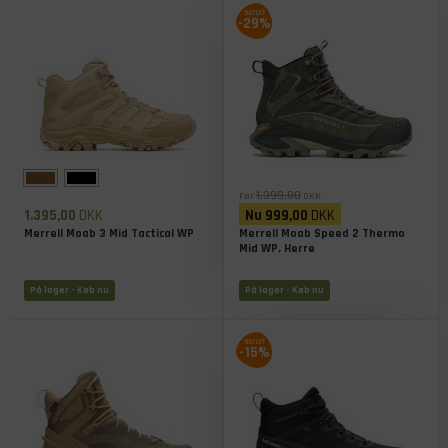
-29%
1.399,00
Før
DKK
1.395,00
DKK
Nu
999,00
DKK
Merrell Moab 3 Mid Tactical WP
Merrell Moab Speed 2 Thermo
Mid WP, Herre
På lager
- Køb nu
På lager
- Køb nu
-15%