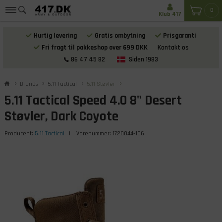
0
Klub 417
Hurtig levering
Gratis ombytning
Prisgaranti
Fri fragt til pakkeshop over 699 DKK
Kontakt os
86 47 45 82
Siden 1983
Brands
5.11 Tactical
5.11 Støvler
5.11 Tactical Speed 4.0 8" Desert
Støvler, Dark Coyote
Producent:
5.11 Tactical
| Varenummer:
1720044-106