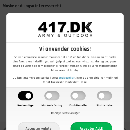
Måske er du også interesseret i
Vi anvender cookies!
1.549,00
DKK
1.139,00
DKK
1.799,00
DKK
Vores hjemmeside gemmer cookies for at opnå en funktionel side og for at huske
dine foretrukne indstillinger. Ved hjælp af cookies laver vi statistikker og analyserer
Merrell Rogue
5.11 Tactical A/T
Pinewood
besøg på vores side, som bidrager til forbedringer, og sikrer at vores markedsføring
Tactical GTX
Mid Vandtæt
Hunting &
bliver relevant for dig.
Støvle
Støvle
Hiking
læderstøvle,
På lager - Køb nu
På lager - Køb nu
På lager - Køb nu
Du kan læse mere om cookies i vores
cookiepolitik
, hvor du også altid har mulighed
Mid, WP
for at trække dit samtykke tilbage.
Nødvendige
Markedsføring
Funktionelle
Statistiske
Vis/skjul cookie detaljer