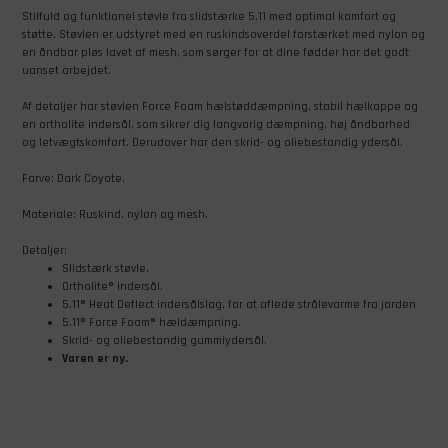
Stilfuld og funktionel støvle fra slidstærke 5.11 med optimal komfort og
støtte. Støvlen er udstyret med en ruskindsoverdel forstærket med nylon og
en åndbar pløs lavet af mesh, som sørger for at dine fødder har det godt
uanset arbejdet.
Af detaljer har støvlen Force Foam hælstøddæmpning, stabil hælkappe og
en ortholite indersål, som sikrer dig langvarig dæmpning, høj åndbarhed
og letvægtskomfort. Derudover har den skrid- og oliebestandig ydersål.
Farve: Dark Coyote.
Materiale: Ruskind, nylon og mesh.
Detaljer:
Slidstærk støvle.
Ortholite® indersål.
5.11® Heat Deflect indersålslag, for at aflede strålevarme fra jorden
5.11® Force Foam® hældæmpning.
Skrid- og oliebestandig gummiydersål.
Varen er ny.