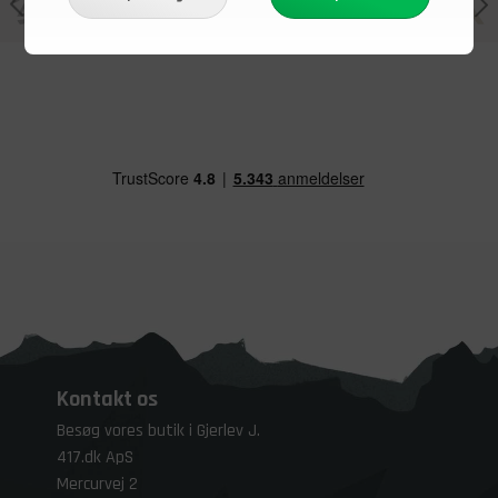
Kontakt os
Besøg vores butik i Gjerlev J.
417.dk ApS
Mercurvej 2