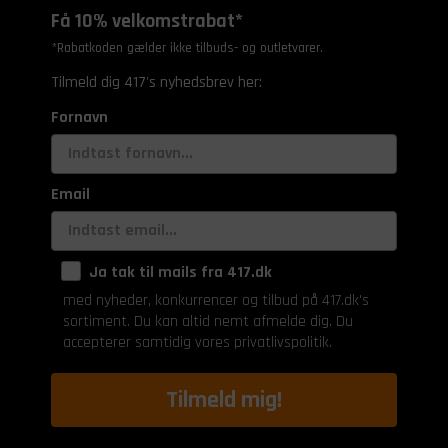
Få 10% velkomstrabat*
*Rabatkoden gælder ikke tilbuds- og outletvarer.
Tilmeld dig 417's nyhedsbrev her:
Fornavn
Email
Ja tak til mails fra 417.dk
med nyheder, konkurrencer og tilbud på 417.dk's
sortiment. Du kan altid nemt afmelde dig. Du
accepterer samtidig vores privatlivspolitik.
Tilmeld mig!