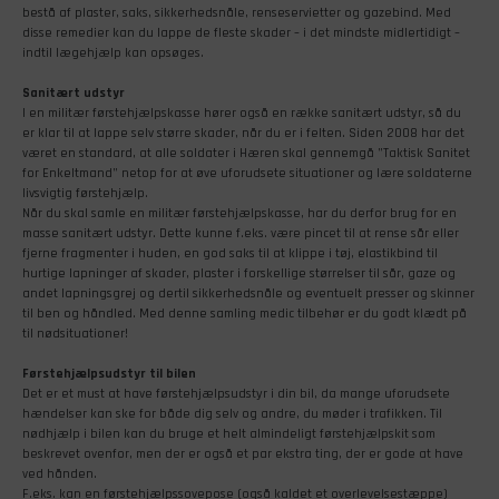
bestå af plaster, saks, sikkerhedsnåle, renseservietter og gazebind. Med
disse remedier kan du lappe de fleste skader – i det mindste midlertidigt –
indtil lægehjælp kan opsøges.
Sanitært udstyr
I en militær førstehjælpskasse hører også en række sanitært udstyr, så du
er klar til at lappe selv større skader, når du er i felten. Siden 2008 har det
været en standard, at alle soldater i Hæren skal gennemgå ”Taktisk Sanitet
for Enkeltmand” netop for at øve uforudsete situationer og lære soldaterne
livsvigtig førstehjælp.
Når du skal samle en militær førstehjælpskasse, har du derfor brug for en
masse sanitært udstyr. Dette kunne f.eks. være pincet til at rense sår eller
fjerne fragmenter i huden, en god saks til at klippe i tøj, elastikbind til
hurtige lapninger af skader, plaster i forskellige størrelser til sår, gaze og
andet lapningsgrej og dertil sikkerhedsnåle og eventuelt presser og skinner
til ben og håndled. Med denne samling medic tilbehør er du godt klædt på
til nødsituationer!
Førstehjælpsudstyr til bilen
Det er et must at have førstehjælpsudstyr i din bil, da mange uforudsete
hændelser kan ske for både dig selv og andre, du møder i trafikken. Til
nødhjælp i bilen kan du bruge et helt almindeligt førstehjælpskit som
beskrevet ovenfor, men der er også et par ekstra ting, der er gode at have
ved hånden.
F.eks. kan en førstehjælpssovepose (også kaldet et overlevelsestæppe)