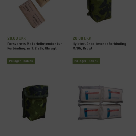
20,00
DKK
20,00
DKK
Forsvarets Materielintendantur
Hylster, Enkeltmandsforbinding
Forbinding, nr 1, 2 stk, Ubrugt
M/96, Brugt
På lager
- Køb nu
På lager
- Køb nu