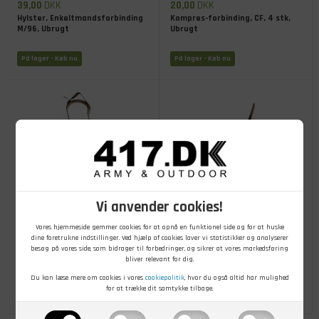
39,00
DKK
20,00
DKK
Hylster, Enkeltmandsforbinding
Kompres-forbinding, CF, 4 stk,
M/96, Ubrugt
Ubrugt
På lager
- Køb nu
På lager
- Køb nu
Vi anvender cookies!
Vores hjemmeside gemmer cookies for at opnå en funktionel side og for at huske
600,00
DKK
35,00
DKK
dine foretrukne indstillinger. Ved hjælp af cookies laver vi statistikker og analyserer
besøg på vores side, som bidrager til forbedringer, og sikrer at vores markedsføring
Krykke, Model 1864, med
Pincet 95 mm, HTK, SJBT 151,
bliver relevant for dig.
læderbetræk, Brugt
1967, Ubrugt
Du kan læse mere om cookies i vores
cookiepolitik
, hvor du også altid har mulighed
for at trække dit samtykke tilbage.
På lager
- Køb nu
På lager
- Køb nu