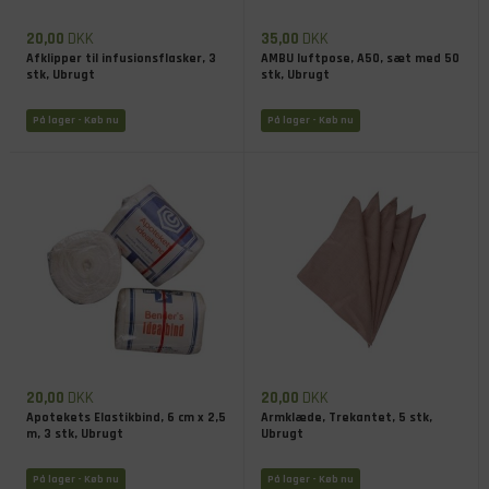
20,00
DKK
35,00
DKK
Afklipper til infusionsflasker, 3
AMBU luftpose, A50, sæt med 50
stk, Ubrugt
stk, Ubrugt
På lager
- Køb nu
På lager
- Køb nu
20,00
DKK
20,00
DKK
Apotekets Elastikbind, 6 cm x 2,5
Armklæde, Trekantet, 5 stk,
m, 3 stk, Ubrugt
Ubrugt
På lager
- Køb nu
På lager
- Køb nu