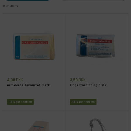
17 resultater
produkterne
4,00
DKK
3,50
DKK
Armklæde, Firkantet, 1 stk.
Fingerforbinding, 1 stk.
På lager
- Køb nu
På lager
- Køb nu