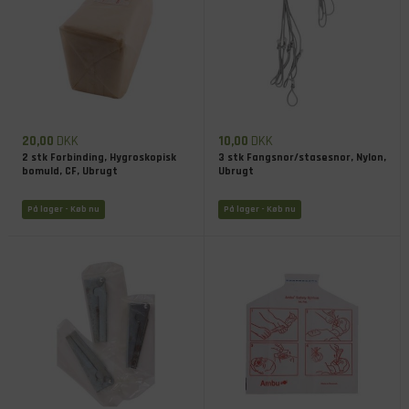
20,00
DKK
10,00
DKK
2 stk Forbinding, Hygroskopisk
3 stk Fangsnor/stasesnor, Nylon,
bomuld, CF, Ubrugt
Ubrugt
På lager
- Køb nu
På lager
- Køb nu