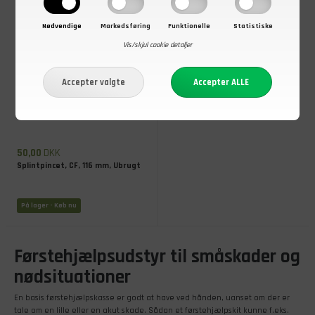
Nødvendige
Markedsføring
Funktionelle
Statistiske
Vis/skjul cookie detaljer
50,00
DKK
Splintpincet, CF, 116 mm, Ubrugt
På lager
- Køb nu
Førstehjælpsudstyr til småskader og
nødsituationer
En basis førstehjælpskasse er godt at have ved hånden, uanset om der er
tale om en lille eller en akut skade. Sådan et førstehjælpskit kunne f.eks.