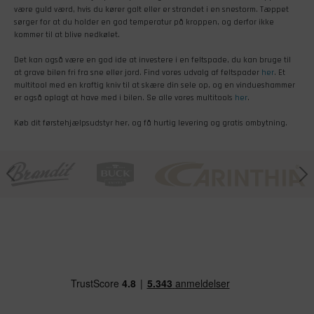
være guld værd, hvis du kører galt eller er strandet i en snestorm. Tæppet
sørger for at du holder en god temperatur på kroppen, og derfor ikke
kommer til at blive nedkølet.
Det kan også være en god ide at investere i en feltspade, du kan bruge til
at grave bilen fri fra sne eller jord. Find vores udvalg af feltspader
her
. Et
multitool med en kraftig kniv til at skære din sele op, og en vindueshammer
er også oplagt at have med i bilen. Se alle vores multitools
her
.
Køb dit førstehjælpsudstyr her, og få hurtig levering og gratis ombytning.