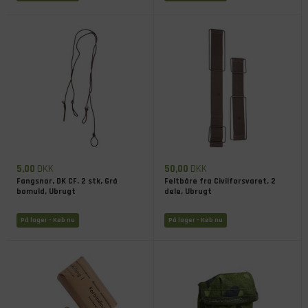
5,00
DKK
50,00
DKK
Fangsnor, DK CF, 2 stk, Grå
Feltbåre fra Civilforsvaret, 2
bomuld, Ubrugt
dele, Ubrugt
På lager
- Køb nu
På lager
- Køb nu