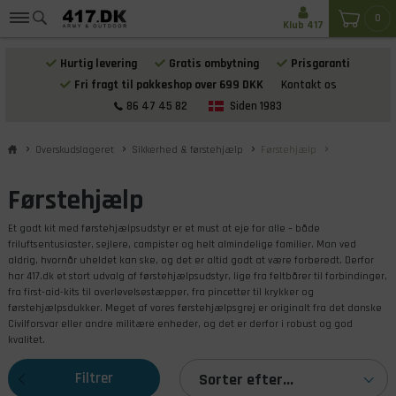
0
Klub 417
Hurtig levering
Gratis ombytning
Prisgaranti
Fri fragt til pakkeshop over 699 DKK
Kontakt os
86 47 45 82
Siden 1983
Overskudslageret
Sikkerhed & førstehjælp
Førstehjælp
Førstehjælp
Et godt kit med førstehjælpsudstyr er et must at eje for alle – både
friluftsentusiaster, sejlere, campister og helt almindelige familier. Man ved
aldrig, hvornår uheldet kan ske, og det er altid godt at være forberedt. Derfor
har 417.dk et stort udvalg af førstehjælpsudstyr, lige fra feltbårer til forbindinger,
fra first-aid-kits til overlevelsestæpper, fra pincetter til krykker og
førstehjælpsdukker. Meget af vores førstehjælpsgrej er originalt fra det danske
Civilforsvar eller andre militære enheder, og det er derfor i robust og god
kvalitet.
Filtrer
Sorter efter...