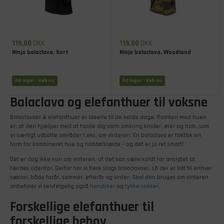
119,00
DKK
119,00
DKK
Ninja balaclava, Sort
Ninja balaclava, Woodland
På lager
- Køb nu
På lager
- Køb nu
Balaclava og elefanthuer til voksne
Balaclavaer & elefanthuer er ideelle til de kolde dage. Pointen med huen
er, at den hjælper med at holde dig varm omkring kinder, ører og hals, som
er særligt udsatte områder f.eks. om vinteren. En balaclava er faktisk en
form for kombineret hue og halstørklæde – og det er jo ret smart!
Det er dog ikke kun om vinteren, at det kan være koldt for ansigtet at
færdes udenfor. Derfor har vi flere slags balaclavaer, så der er lidt til enhver
sæson, både forår, sommer, efterår og vinter. Skal den bruges om vinteren
anbefaler vi selvfølgelig også
handsker
og
tykke sokker
.
Forskellige elefanthuer til
forskellige behov