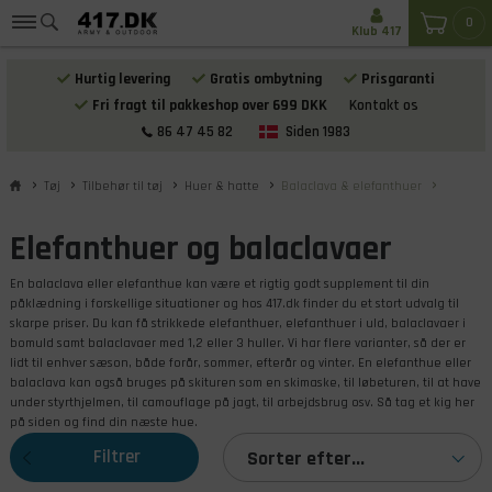
0
Klub 417
Hurtig levering
Gratis ombytning
Prisgaranti
Fri fragt til pakkeshop over 699 DKK
Kontakt os
86 47 45 82
Siden 1983
Tøj
Tilbehør til tøj
Huer & hatte
Balaclava & elefanthuer
Elefanthuer og balaclavaer
En balaclava eller elefanthue kan være et rigtig godt supplement til din
påklædning i forskellige situationer og hos 417.dk finder du et stort udvalg til
skarpe priser. Du kan få strikkede elefanthuer, elefanthuer i uld, balaclavaer i
bomuld samt balaclavaer med 1,2 eller 3 huller. Vi har flere varianter, så der er
lidt til enhver sæson, både forår, sommer, efterår og vinter. En elefanthue eller
balaclava kan også bruges på skituren som en skimaske, til løbeturen, til at have
under styrthjelmen, til camouflage på jagt, til arbejdsbrug osv. Så tag et kig her
på siden og find din næste hue.
Filtrer
Sorter efter...