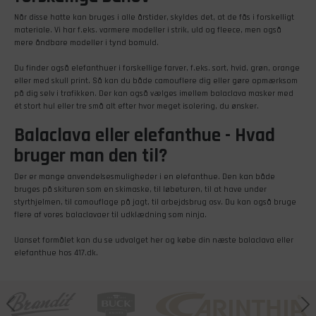
Når disse hatte kan bruges i alle årstider, skyldes det, at de fås i forskelligt
materiale. Vi har f.eks. varmere modeller i strik, uld og fleece, men også
mere åndbare modeller i tynd bomuld.
Du finder også elefanthuer i forskellige farver, f.eks. sort, hvid, grøn, orange
eller med skull print. Så kan du både camouflere dig eller gøre opmærksom
på dig selv i trafikken. Der kan også vælges imellem balaclava masker med
ét stort hul eller tre små alt efter hvor meget isolering, du ønsker.
Balaclava eller elefanthue - Hvad
bruger man den til?
Der er mange anvendelsesmuligheder i en elefanthue. Den kan både
bruges på skituren som en skimaske, til løbeturen, til at have under
styrthjelmen, til camouflage på jagt, til arbejdsbrug osv. Du kan også bruge
flere af vores balaclavaer til udklædning som ninja.
Uanset formålet kan du se udvalget her og købe din næste balaclava eller
elefanthue hos 417.dk.