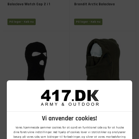
Balaclava Watch Cap 2 i 1
Brandit Arctic Balaclava
På lager
- Køb nu
På lager
- Køb nu
149,00
DKK
99,00
DKK
Elefanthue i uld med 3 huller,
Fleece Balaclava Polar
Sort
Vi anvender cookies!
På lager
- Køb nu
På lager
- Køb nu
Vores hjemmeside gemmer cookies for at opnå en funktionel side og for at huske
dine foretrukne indstillinger. Ved hjælp af cookies laver vi statistikker og analyserer
besøg på vores side, som bidrager til forbedringer, og sikrer at vores markedsføring