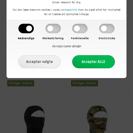
bliver relevant for dig.
Du kan læse mere om cookies i vores
cookiepolitik
, hvor du også altid har mulighed
for at trække dit samtykke tilbage.
Nødvendige
Markedsføring
Funktionelle
Statistiske
Vis/skjul cookie detaljer
99,00
DKK
119,00
DKK
Fleece Balaclava Polar, Woodland
Ninja balaclava, Grøn
Camouflage
På lager
- Køb nu
På lager
- Køb nu