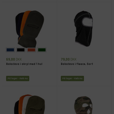
69,00
DKK
79,00
DKK
Balaclava i akryl med 1 hul
Balaclava i fleece, Sort
På lager
- Køb nu
På lager
- Køb nu