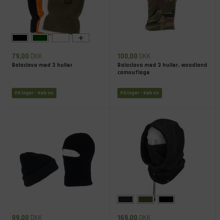
+
79,00
DKK
100,00
DKK
Balaclava med 3 huller
Balaclava med 3 huller, woodland
camouflage
På lager
- Køb nu
På lager
- Køb nu
99,00
DKK
169,00
DKK