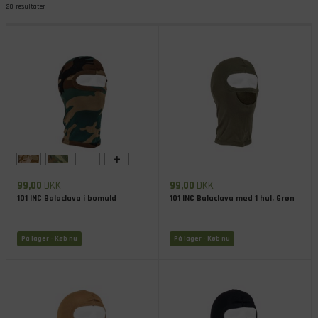
20 resultater
produkterne
+
99,00
DKK
99,00
DKK
101 INC Balaclava i bomuld
101 INC Balaclava med 1 hul, Grøn
På lager
- Køb nu
På lager
- Køb nu