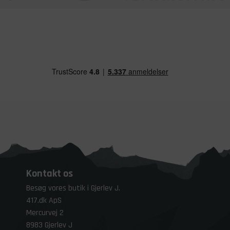
Kontakt os
Besøg vores butik i Gjerlev J.
417.dk ApS
Mercurvej 2
8983 Gjerlev J