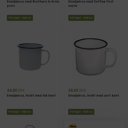
Emaljekrus med Brothers In Arms
Emaljekrus med Coffee First
print
motiv
På lager
- Køb nu
På lager
- Køb nu
49,00
DKK
39,00
DKK
Emaljekrus, hvidt med blå kant
Emaljekrus, hvidt med sort kant
På lager
- Køb nu
På lager
- Køb nu