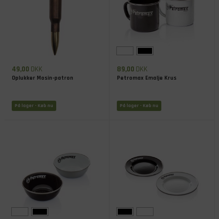
49,00
DKK
89,00
DKK
Oplukker Mosin-patron
Petromax Emalje Krus
På lager
- Køb nu
På lager
- Køb nu