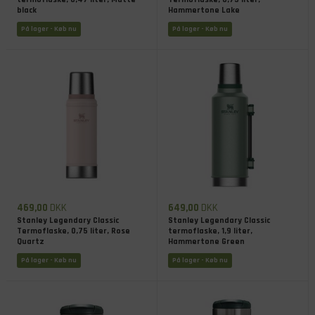
black
Hammertone Lake
På lager
- Køb nu
På lager
- Køb nu
469,00
DKK
649,00
DKK
Stanley Legendary Classic
Stanley Legendary Classic
Termoflaske, 0,75 liter, Rose
termoflaske, 1,9 liter,
Quartz
Hammertone Green
På lager
- Køb nu
På lager
- Køb nu