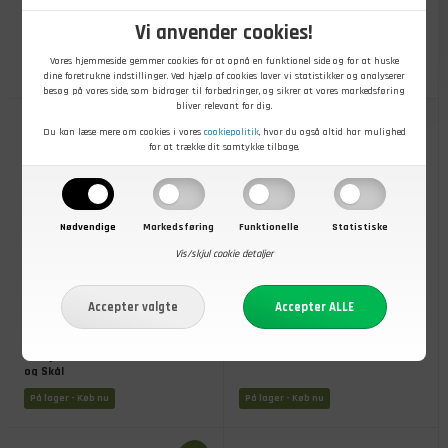
Plastikknive, 250 stk
Plastikskeer, 10 styks
Vi anvender cookies!
Vores hjemmeside gemmer cookies for at opnå en funktionel side og for at huske
På lager
- Køb nu
På lager
- Køb nu
dine foretrukne indstillinger. Ved hjælp af cookies laver vi statistikker og analyserer
besøg på vores side, som bidrager til forbedringer, og sikrer at vores markedsføring
bliver relevant for dig.
Du kan læse mere om cookies i vores
cookiepolitik
, hvor du også altid har mulighed
for at trække dit samtykke tilbage.
Nødvendige
Markedsføring
Funktionelle
Statistiske
Vis/skjul cookie detaljer
199,00
DKK
10,00
DKK
Robens Tongass Single
Sea To Summit Camp teske
Emaljesæt med Krus, Tallerken
og Skål
På lager
- Køb nu
På lager
- Køb nu