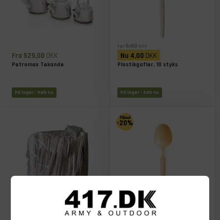
5,00
Før
DKK
Fra 529,00
DKK
Nu
4,00
DKK
Petromax Tekande
Plastikgafler, 10 styks
På lager
- Køb nu
På lager
- Køb nu
-20%
5,00
Før
DKK
129,00
DKK
Nu
4,00
DKK