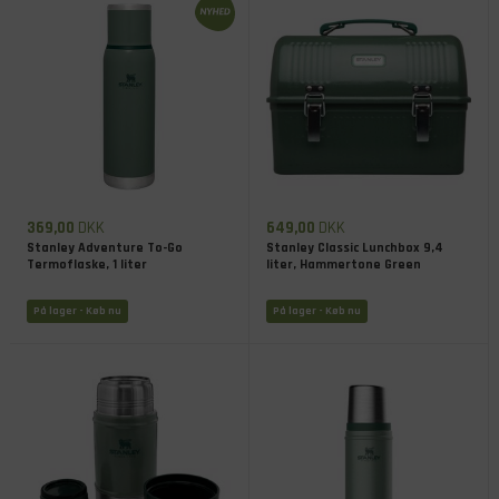
369,00
DKK
649,00
DKK
Stanley Adventure To-Go
Stanley Classic Lunchbox 9,4
Termoflaske, 1 liter
liter, Hammertone Green
På lager
- Køb nu
På lager
- Køb nu