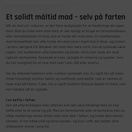
Et solidt måltid mad – selv på farten
Når du skal ud i naturen, er der flere muligheder for at medbringe din egen
mad. Skal du have varm mad med, er det oplagt at bruge en termomadkasse
eller termobeholder til mad, som vil holde din mad varm. En madbeholder
med termoeffekt kan ofte holde din mad varm i hvert fald 6 timer, og lunken
i endnu længere tid. Behøver din mad ikke være varm, kan et spisesæt være
sagen. Det kombinerer ofte tallerken og bestik, så du kan nyde din mad
ligesom derhjemme. Spisesæt er f.eks. oplagte til camping og spejder, hvor
du har mulighed for at lave mad over f.eks. bål eller komfur.
Har du allerede tallerken eller outdoor spisesæt, kan du også her på siden
finde forskelligt outdoor bestik og multitools med bestik, som er nemme at
have med på farten. F.eks. har vi også holdbart titanium bestik fra Esbit, som
kan hægtes på en rygsæk.
Lun kaffe i felten
Hen på eftermiddagen eller aftenen kan det være tiltrængt med en kop
kaffe eller te at varme sig på. Med en termokande eller et termokrus kan du
både medbringe varme drikke eller lave dem i felten, og holde dem varme i
kanden. Vi har både små og store kander- og krus i stål, der holder dine
drikkevarer varme i lang tid.