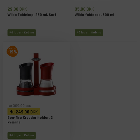
29,00
DKK
35,00
DKK
Wildo Foldekop, 250 ml, Sort
Wildo foldekop, 600 ml
På lager
- Køb nu
På lager
- Køb nu
-19%
309,00
Før
DKK
Nu
249,00
DKK
Bon-fire Krydderiholder, 2
kværne
På lager
- Køb nu