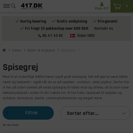
0
Klub 417
Hurtig levering
Gratis ombytning
Prisgaranti
Fri fragt til pakkeshop over 699 DKK
Kontakt os
86 47 45 82
Siden 1983
Udstyr
Spise- & kogegrej
Spisegrej
Spisegrej
Med til et ordentligt måltid hører også godt spisegrej. Det må gerne være både
nemt og bekvemt – også når du er på spejder-, outdoor-, eller jagttur. Derfor har
vi her på siden samlet alt vores spisegrej til både mad og drikke, så du kan have
køkkenudstyret i orden til din næste tur. Vi har f.eks. spisesæt til spejder og
outdoor, termokrus, bestik, campingtallerkener og meget mere.
Filtrer
Sorter efter...
59 resultater
produkterne