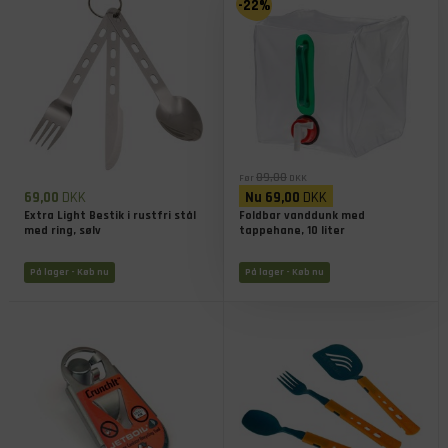
-22%
89,00
Før
DKK
69,00
DKK
Nu
69,00
DKK
Extra Light Bestik i rustfri stål
Foldbar vanddunk med
med ring, sølv
tappehane, 10 liter
På lager
- Køb nu
På lager
- Køb nu