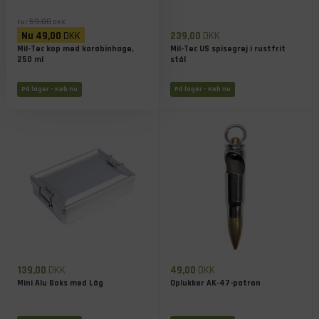
59,00
Før
DKK
Nu
49,00
DKK
239,00
DKK
Mil-Tec kop med karabinhage,
Mil-Tec US spisegrej i rustfrit
250 ml
stål
På lager
- Køb nu
På lager
- Køb nu
139,00
DKK
49,00
DKK
Mini Alu Boks med Låg
Oplukker AK-47-patron