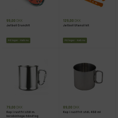
99,00
DKK
129,00
DKK
Jetboil CrunchIt
Jetboil Utensil kit
På lager
- Køb nu
På lager
- Køb nu
79,00
DKK
89,00
DKK
Kop i rustfri stål m.
Kop i rustfrit stål, 450 ml
karabinhage-håndtag