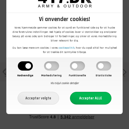
Mil-Tec
Emaljekrus,
Trek'n Eat
Emaljekrus
hvidt med blå
Krydderikarrusel
"Western Cup",
kant
Blå, 350 ml
Vi anvender cookies!
På lager - Køb nu
På lager - Køb nu
På lager - Køb nu
Vores hjemmeside gemmer cookies for at opnå en funktionel side og for at huske
dine foretrukne indstillinger. Ved hjælp af cookies laver vi statistikker og analyserer
besøg på vores side, som bidrager til forbedringer, og sikrer at vores markedsføring
bliver relevant for dig.
Du kan læse mere om cookies i vores
cookiepolitik
, hvor du også altid har mulighed
for at trække dit samtykke tilbage.
Nødvendige
Markedsføring
Funktionelle
Statistiske
Vis/skjul cookie detaljer