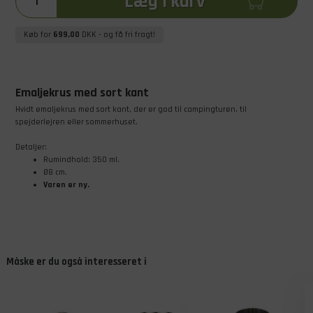
Læg i kurv
Køb for
699,00
DKK
- og få fri fragt!
Emaljekrus med sort kant
Hvidt emaljekrus med sort kant, der er god til campingturen, til
spejderlejren eller sommerhuset.
Detaljer:
Rumindhold: 350 ml.
Ø8 cm.
Varen er ny.
Måske er du også interesseret i