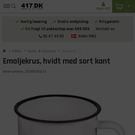
0
Klub 417
Hurtig levering
Gratis ombytning
Prisgaranti
Fri fragt til pakkeshop over 699 DKK
Kontakt os
86 47 45 82
Siden 1983
Udstyr
Spise- & kogegrej
Spisegrej
Emaljekrus, hvidt med sort kant
Varenummer:
33385(15)L13