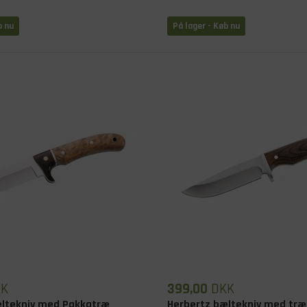
b nu
På lager
- Køb nu
KK
399,00
DKK
æltekniv med Pakkatræ
Herbertz bæltekniv med tr