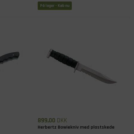
På lager
- Køb nu
899,00
DKK
Herbertz Bowiekniv med plastskede