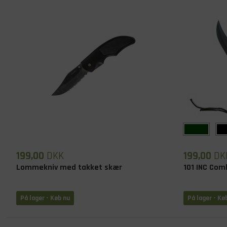
199,00
DKK
199,00
DK
Lommekniv med takket skær
101 INC Com
På lager
- Køb nu
På lager
- Kø