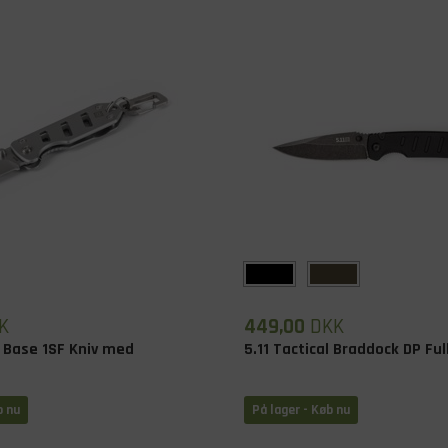
K
449,00
DKK
l Base 1SF Kniv med
5.11 Tactical Braddock DP Ful
b nu
På lager
- Køb nu