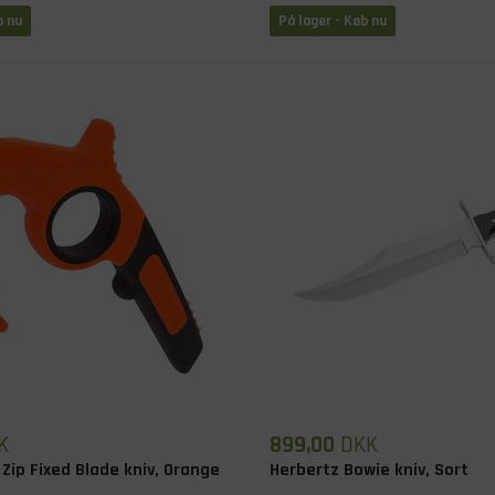
b nu
På lager
- Køb nu
K
899,00
DKK
 Zip Fixed Blade kniv, Orange
Herbertz Bowie kniv, Sort