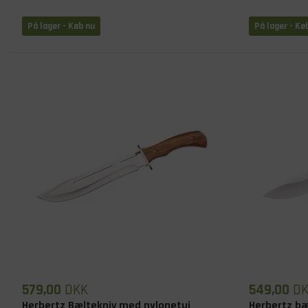
På lager
- Køb nu
På lager
- Kø
579,00
DKK
549,00
D
Herbertz Bæltekniv med nylonetui
Herbertz b