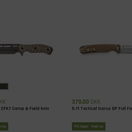
KK
379,00
DKK
l CFK7 Camp & Field kniv
5.11 Tactical Icarus DP Full F
b nu
På lager
- Køb nu