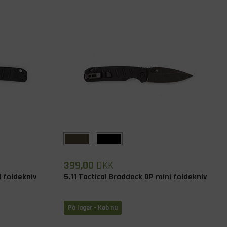
399,00
DKK
l foldekniv
5.11 Tactical Braddock DP mini foldekniv
På lager
- Køb nu