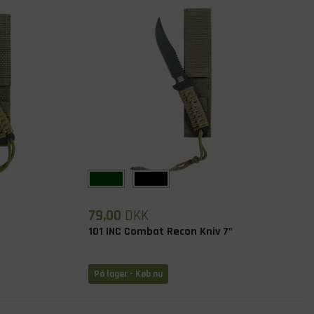
79,00
DKK
"
101 INC Combat Recon Kniv 7"
På lager
- Køb nu