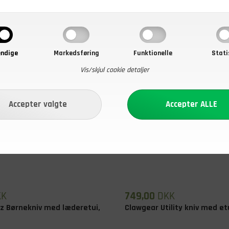
b nu
På lager
- Køb nu
ndige
Markedsføring
Funktionelle
Stati
Vis/skjul cookie detaljer
KK
749,00
DKK
z Børnekniv med læderetui,
Clawgear Utility kniv med et