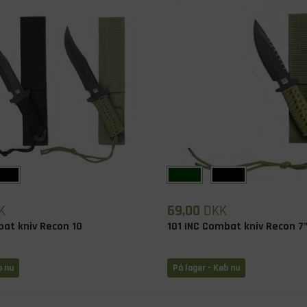
K
69,00
DKK
bat kniv Recon 10
101 INC Combat kniv Recon 7
b nu
På lager
- Køb nu