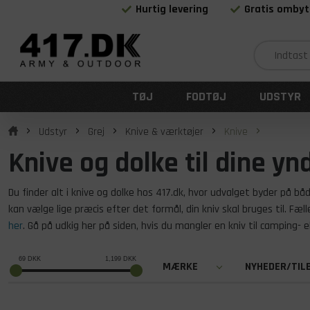
Hurtig levering
Gratis ombyt
TØJ
FODTØJ
UDSTYR
Udstyr
Grej
Knive & værktøjer
Knive
Knive og dolke til dine y
Du finder alt i knive og dolke hos 417.dk, hvor udvalget byder på båd
kan vælge lige præcis efter det formål, din kniv skal bruges til. Fæl
her
. Gå på udkig her på siden, hvis du mangler en kniv til camping- el
69
DKK
1,199
DKK
MÆRKE
NYHEDER/TIL