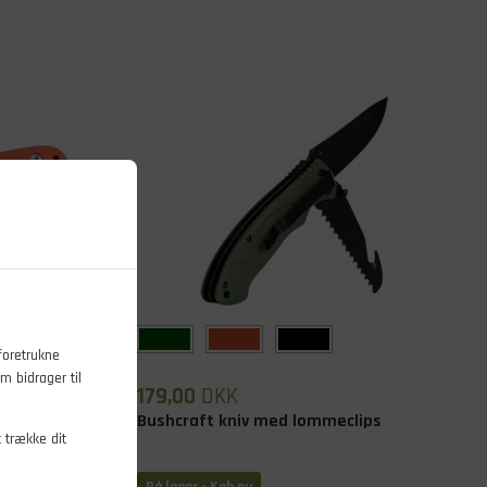
foretrukne
m bidrager til
179,00
DKK
Bushcraft kniv med lommeclips
t trække dit