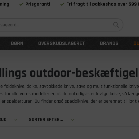
ning
Prisgaranti
Fri fragt til pakkeshop over 699
Siden 1983
BØRN
OVERSKUDSLAGERET
BRANDS
O
ndlings outdoor-beskæftigel
e foldeknive, dolke, savtakkede knive, save og multifunktionelle knive.
les for alle vores modeller er, at de naturligvis er lovlige knive, så 
ler spejderturen. Du finder også specialknive, der er beregnet til jagt o
BUD
SORTER EFTER...