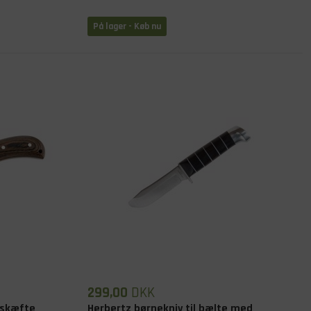
På lager
- Køb nu
299,00
DKK
æskæfte
Herbertz børnekniv til bælte med