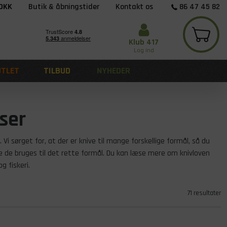
 DKK
Butik & åbningstider
Kontakt os
86 47 45 82
Klub 417
Log ind
UTLET
TILBUD
NYHEDER
ser
 Vi sørget for, at der er knive til mange forskellige formål, så du
længe de bruges til det rette formål. Du kan læse mere om knivloven
g fiskeri.
71 resultater