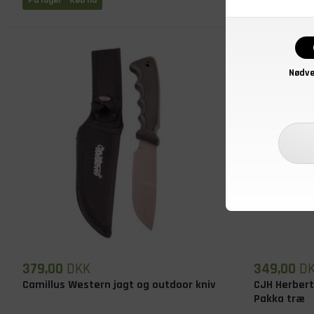
På lager
- Køb nu
På lager
- Kø
Nødve
379,00
DKK
349,00
D
Camillus Western jagt og outdoor kniv
CJH Herbert
Pakka træ