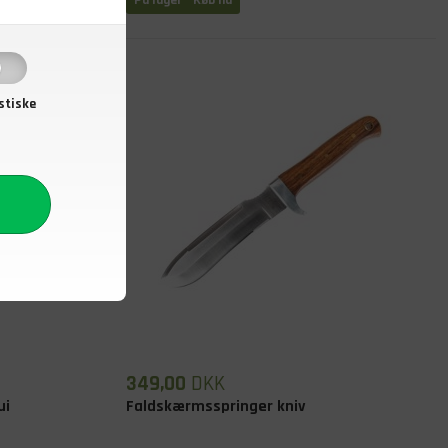
På lager
- Køb nu
stiske
349,00
DKK
ui
Faldskærmsspringer kniv