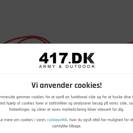
Vi anvender cookies!
mmeside gemmer cookies for at opnå en funktionel side og for at huske dine 
. Ved hjælp af cookies laver vi statistikker og analyserer besøg på vores side, so
K
579,00
DKK
forbedringer, og sikrer at vores markedsføring bliver relevant for dig.
pagayo børnekniv
BlackFox bæltekniv, Orange
se mere om cookies i vores
cookiepolitik
, hvor du også altid har mulighed for a
samtykke tilbage.