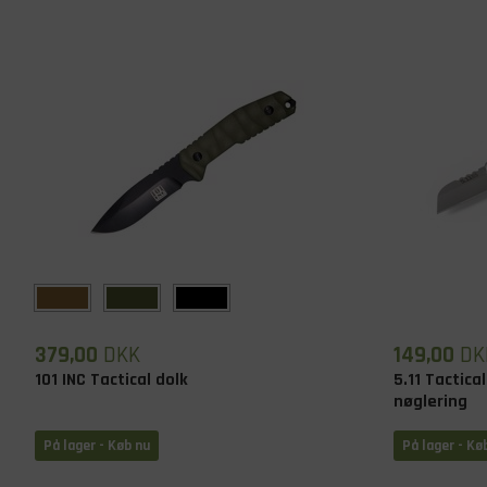
379,00
DKK
149,00
DK
101 INC Tactical dolk
5.11 Tactica
nøglering
På lager
- Køb nu
På lager
- Kø