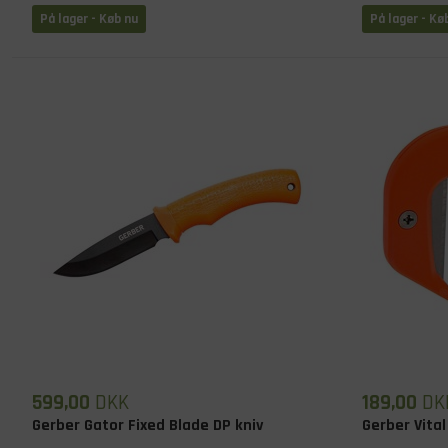
På lager
- Køb nu
På lager
- Kø
599,00
DKK
189,00
DK
Gerber Gator Fixed Blade DP kniv
Gerber Vital