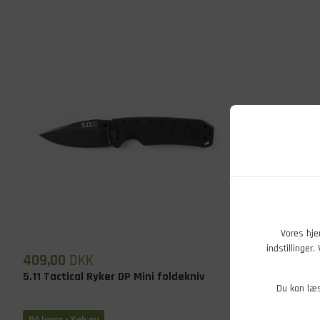
Vores hje
indstillinger
409,00
DKK
199,00
DK
5.11 Tactical Ryker DP Mini foldekniv
Baladéo Pa
Du kan læ