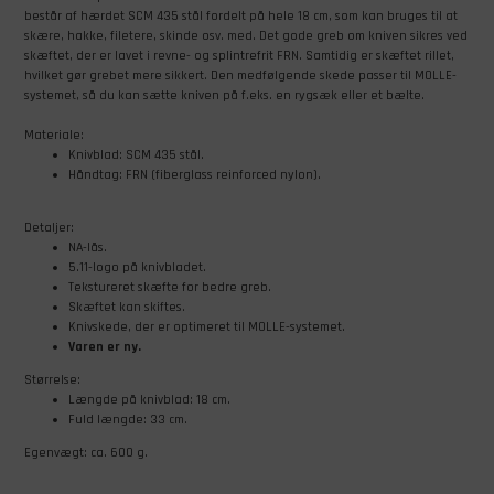
består af hærdet SCM 435 stål fordelt på hele 18 cm, som kan bruges til at
skære, hakke, filetere, skinde osv. med. Det gode greb om kniven sikres ved
skæftet, der er lavet i revne- og splintrefrit FRN. Samtidig er skæftet rillet,
hvilket gør grebet mere sikkert. Den medfølgende skede passer til MOLLE-
systemet, så du kan sætte kniven på f.eks. en rygsæk eller et bælte.
Materiale:
Knivblad: SCM 435 stål.
Håndtag: FRN (fiberglass reinforced nylon).
Detaljer:
NA-lås.
5.11-logo på knivbladet.
Tekstureret skæfte for bedre greb.
Skæftet kan skiftes.
Knivskede, der er optimeret til MOLLE-systemet.
Varen er ny.
Størrelse:
Længde på knivblad: 18 cm.
Fuld længde: 33 cm.
Egenvægt: ca. 600 g.