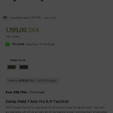
Loyalitetsrabat:
60 DKK
-
Læs mere
1.199,00
DKK
Inkl. moms
PÅ LAGER
levering 1-2 hverdage
Vælg farve
Køb for
699,00
DKK
- og få fri fragt!
Camp Field 7 kniv fra 5.11 Tactical
CFK7-kniven fra 5.11 er designet til at kunne holde til lidt af hvert - og med
en størrelse på 33 cm er den én af de største knive i sortimentet. Knivbladet