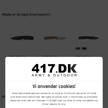
Måske er du også interesseret i
409,00
DKK
379,00
DKK
399,00
DKK
5.11 Tactical
5.11 Tactical
5.11 Tactical
Ryker DP Mini
Icarus DP Full
Braddock DP
foldekniv
Foldekniv
mini foldekniv
På lager - Køb nu
På lager - Køb nu
På lager - Køb nu
Vi anvender cookies!
Vores hjemmeside gemmer cookies for at opnå en funktionel side og for at huske
Andre kunder købte også
dine foretrukne indstillinger. Ved hjælp af cookies laver vi statistikker og analyserer
besøg på vores side, som bidrager til forbedringer, og sikrer at vores markedsføring
bliver relevant for dig.