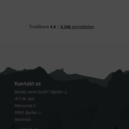
Kontakt os
Besøg vores butik i Gjerlev J.
417.dk ApS
Mercurvej 2
8983 Gjerlev J
Danmark