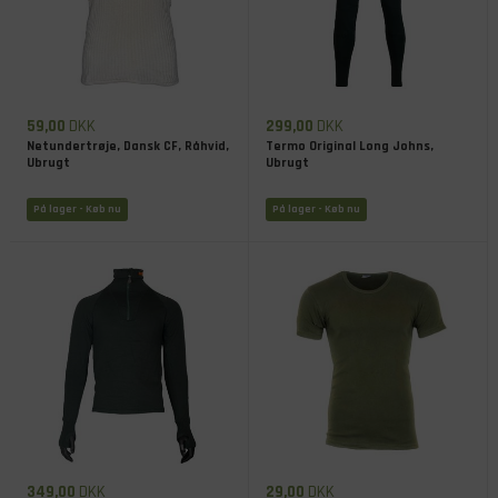
59,00
DKK
299,00
DKK
Netundertrøje, Dansk CF, Råhvid,
Termo Original Long Johns,
Ubrugt
Ubrugt
På lager
- Køb nu
På lager
- Køb nu
349,00
DKK
29,00
DKK