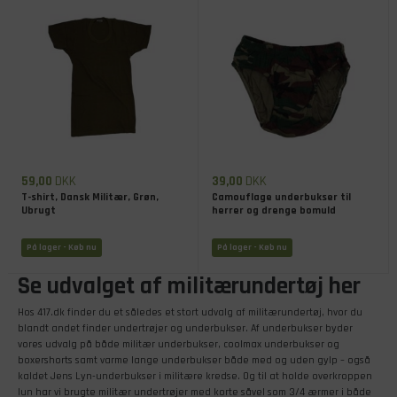
59,00
DKK
39,00
DKK
T-shirt, Dansk Militær, Grøn,
Camouflage underbukser til
Ubrugt
herrer og drenge bomuld
På lager
- Køb nu
På lager
- Køb nu
Se udvalget af militærundertøj her
Hos 417.dk finder du et således et stort udvalg af militærundertøj, hvor du
blandt andet finder undertrøjer og underbukser. Af underbukser byder
vores udvalg på både militær underbukser, coolmax underbukser og
boxershorts samt varme lange underbukser både med og uden gylp – også
kaldet Jens Lyn-underbukser i militære kredse. Og til at holde overkroppen
lun har vi brugte militær undertrøjer med korte såvel som 3/4 ærmer i både