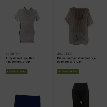
39,00
DKK
39,00
DKK
Army undertrøje, Net i
Militær brynjenet undertrøje
hør/bomuld, Brugt
M/58 dansk, Brugt
På lager
- Køb nu
På lager
- Køb nu