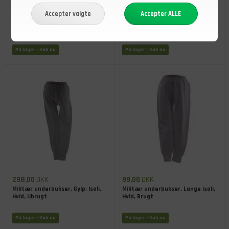
150,00
DKK
49,00
DKK
Militær underbukser, Bomuld
Militær underbukser, Coolmax
isoli, Ubrugt
På lager
- Køb nu
På lager
- Køb nu
298,00
DKK
99,00
DKK
Militær underbukser, Gylp, Isoli,
Militær underbukser, Lange isoli,
Hvid, Ubrugt
Hvid, Brugt
På lager
- Køb nu
På lager
- Køb nu