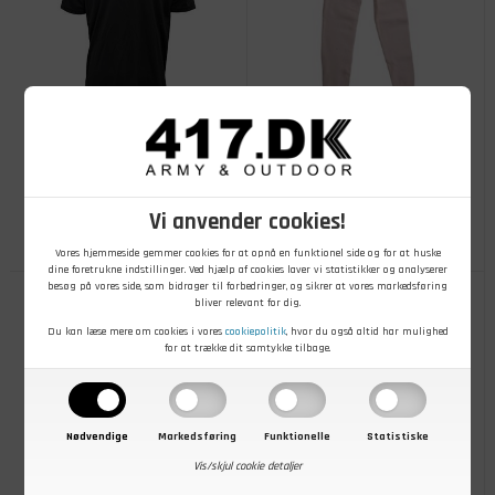
99,00
DKK
100,00
DKK
Forsvarets Undertrøje, Korte
Lange underbukser, Uden gylp,
Ærmer, Ubrugt
Isoli, 2. sortering
Vi anvender cookies!
På lager
- Køb nu
På lager
- Køb nu
Vores hjemmeside gemmer cookies for at opnå en funktionel side og for at huske
dine foretrukne indstillinger. Ved hjælp af cookies laver vi statistikker og analyserer
besøg på vores side, som bidrager til forbedringer, og sikrer at vores markedsføring
bliver relevant for dig.
Du kan læse mere om cookies i vores
cookiepolitik
, hvor du også altid har mulighed
for at trække dit samtykke tilbage.
Nødvendige
Markedsføring
Funktionelle
Statistiske
Vis/skjul cookie detaljer