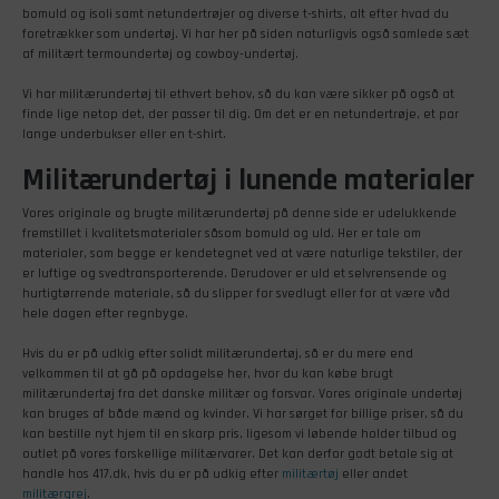
bomuld og isoli samt netundertrøjer og diverse t-shirts, alt efter hvad du
foretrækker som undertøj. Vi har her på siden naturligvis også samlede sæt
af militært termoundertøj og cowboy-undertøj.
Vi har militærundertøj til ethvert behov, så du kan være sikker på også at
finde lige netop det, der passer til dig. Om det er en netundertrøje, et par
lange underbukser eller en t-shirt.
Militærundertøj i lunende materialer
Vores originale og brugte militærundertøj på denne side er udelukkende
fremstillet i kvalitetsmaterialer såsom bomuld og uld. Her er tale om
materialer, som begge er kendetegnet ved at være naturlige tekstiler, der
er luftige og svedtransporterende. Derudover er uld et selvrensende og
hurtigtørrende materiale, så du slipper for svedlugt eller for at være våd
hele dagen efter regnbyge.
Hvis du er på udkig efter solidt militærundertøj, så er du mere end
velkommen til at gå på opdagelse her, hvor du kan købe brugt
militærundertøj fra det danske militær og forsvar. Vores originale undertøj
kan bruges af både mænd og kvinder. Vi har sørget for billige priser, så du
kan bestille nyt hjem til en skarp pris, ligesom vi løbende holder tilbud og
outlet på vores forskellige militærvarer. Det kan derfor godt betale sig at
handle hos 417.dk, hvis du er på udkig efter
militærtøj
eller andet
militærgrej
.