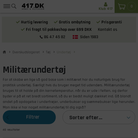
0
Klub 417
Hurtig levering
Gratis ombytning
Prisgaranti
Fri fragt til pakkeshop over 699 DKK
Kontakt os
86 47 45 82
Siden 1983
Overskudslageret
Tøj
Undertøj
Militærundertøj
For at skabe en lige så god base som i militæret har du naturligvis brug for
praktisk undertøj. Særligt hvis du bruger meget tid udendørs. Militærundertøj
bruges til at holde på din kernetemperatur, når du er ude i felten, og derfor
byder vi på et ret bredt sortiment, så du er bedst muligt dækket ind. Gå blandt
andet på opdagelse i undertrøjer, underbukser og svømmebukser lige herunder.
Mon ikke vi har noget militærundertøj til dig også?
Filtrer
Sorter efter...
40 resultater
produkterne