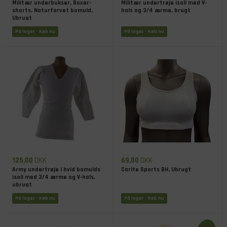
Militær underbukser, Boxer-
Militær undertrøje isoli med V-
shorts, Naturfarvet bomuld,
hals og 3/4 ærme, brugt
Ubrugt
På lager
- Køb nu
På lager
- Køb nu
125,00
DKK
69,00
DKK
Army undertrøje i hvid bomulds
Carite Sports BH, Ubrugt
isoli med 3/4 ærme og V-hals,
ubrugt
På lager
- Køb nu
På lager
- Køb nu