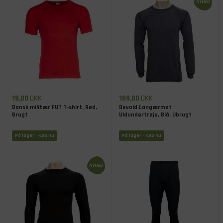
19,00
DKK
169,00
DKK
Dansk militær FUT T-shirt, Rød,
Devold Langærmet
Brugt
Uldundertrøje, Blå, Ubrugt
På lager
- Køb nu
På lager
- Køb nu