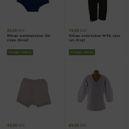
30,00
DKK
79,00
DKK
Militær svømmebukser, Blå
Militær underbukser M/58, Jens
crepe, Ubrugt
Lyn, Brugt
På lager
- Køb nu
På lager
- Køb nu
49,00
DKK
69,00
DKK