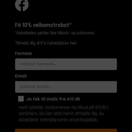
Få 10% velkomstrabat*
*Rabatkoden gælder ikke tilbuds- og outletvarer.
Tilmeld dig 417's nyhedsbrev her:
Fornavn
Email
Ja tak til mails fra 417.dk
med nyheder, konkurrencer og tilbud på 417.dk's
sortiment. Du kan altid nemt afmelde dig. Du
accepterer samtidig vores privatlivspolitik.