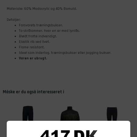
Materiale: 60% Modacrylic og 40% Bomuld.
Detaljer:
Forsvarets træningsbukser.
To skrålommer, hvor en er med lynlås.
Blødt frotté indvendigt.
Elastik rib ved livet.
Flame resistant.
Ideel som inderlag, træningsbukser eller jogging bukser.
Varen er ubrugt.
Måske er du også interesseret i