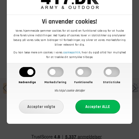
129,00
DKK
199,00
DKK
159,00
DKK
Forsvarets
Forsvarets
Forsvarets
Mellembeklædning,
Mellembeklædning,
Termo
Vi anvender cookies!
Bukser, Ubrugt
Jakke, Ubrugt
underbukser
På lager - Køb nu
På lager - Køb nu
På lager - Køb nu
Vores hjemmeside gemmer cookies for at opnå en funktionel side og for at huske
dine foretrukne indstillinger. Ved hjælp af cookies laver vi statistikker og analyserer
besøg på vores side, som bidrager til forbedringer, og sikrer at vores markedsføring
bliver relevant for dig.
Du kan læse mere om cookies i vores
cookiepolitik
, hvor du også altid har mulighed
for at trække dit samtykke tilbage.
Nødvendige
Markedsføring
Funktionelle
Statistiske
Vis/skjul cookie detaljer