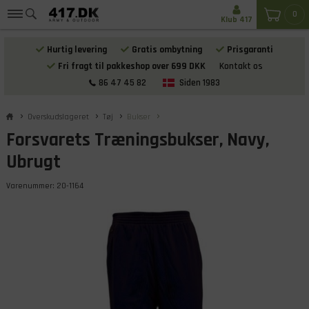
0
Klub 417
Hurtig levering
Gratis ombytning
Prisgaranti
Fri fragt til pakkeshop over 699 DKK
Kontakt os
86 47 45 82
Siden 1983
Overskudslageret
Tøj
Bukser
Forsvarets Træningsbukser, Navy,
Ubrugt
Varenummer:
20-1164