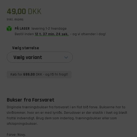
49,00
DKK
Inkl. moms
PÅ LAGER
levering 1-2 hverdage
Bestil inden
12
t
.
37
min
.
24
sek
.
– og vi afsender i dag!
Vælg størrelse
Vælg variant
Køb for
699,00
DKK
- og få fri fragt!
Bukser fra Forsvaret
Originale træningsbukser fra forsvaret i en flot blå farve. Bukserne har to
skrålommer, hvor en er med lynlås. Derudover er der elastik i livet og blødt
frotté indvendigt. Brug dem som inderlag, træningsbukser eller som
afslapningsbukser.
Farve: Navy.