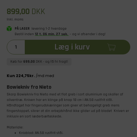
899,00
DKK
Inkl. moms
PÅ LAGER
levering 1-2 hverdage
Bestil inden
12
t
.
06
min
.
26
sek
.
– og vi afsender i dag!
Læg i kurv
Køb for
699,00
DKK
- og få fri fragt!
Bowiekniv fra Nieto
Skarp Bowiekniv fra Nieto med et flot greb i sort aluminium og skaller af
oliventræ. Kniven har en klinge på knap 18 cm i AN.58 rustfrit stål.
Håndtaget har fingerudskæringer som giver et behageligt greb mens
fingerstoppet, sikrer at din arbejdshånd ikke glider ud på bladet Kniven er
inklusiv en sort læderbælteskede.
Materiale:
Knivblad: AN.58 rustfrit stål.