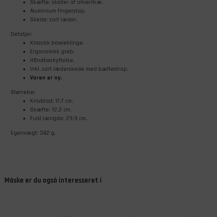
Skæfte: skaller af oliventræ.
Aluminium fingerstop.
Skede: sort læder.
Detaljer:
Klassisk bowieklinge.
Ergonomisk greb.
Håndbeskyttelse.
Inkl. sort læderskede med bæltestrop.
Varen er ny.
Størrelse:
Knivblad: 17,7 cm.
Skæfte: 12,2 cm.
Fuld længde: 29,9 cm.
Egenvægt: 342 g.
Måske er du også interesseret i