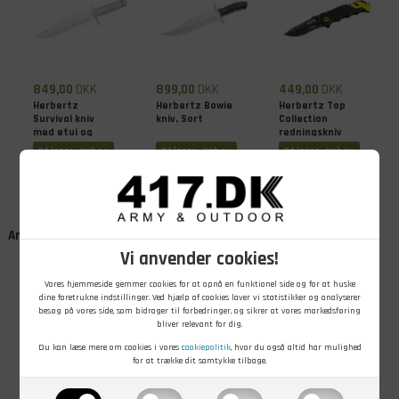
849,00
DKK
899,00
DKK
449,00
DKK
Herbertz
Herbertz Bowie
Herbertz Top
Survival kniv
kniv, Sort
Collection
med etui og
redningskniv
slibesten, Sølv
med etui,
På lager - Køb nu
På lager - Køb nu
På lager - Køb nu
Sort/gul
Andre kunder købte også
Vi anvender cookies!
Vores hjemmeside gemmer cookies for at opnå en funktionel side og for at huske
dine foretrukne indstillinger. Ved hjælp af cookies laver vi statistikker og analyserer
besøg på vores side, som bidrager til forbedringer, og sikrer at vores markedsføring
bliver relevant for dig.
Du kan læse mere om cookies i vores
cookiepolitik
, hvor du også altid har mulighed
for at trække dit samtykke tilbage.
149,00
DKK
399,00
DKK
849,00
DKK