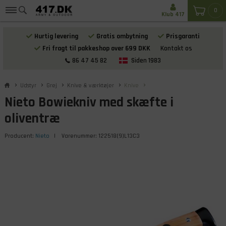
0
Klub 417
Hurtig levering
Gratis ombytning
Prisgaranti
Fri fragt til pakkeshop over 699 DKK
Kontakt os
86 47 45 82
Siden 1983
Udstyr
Grej
Knive & værktøjer
Knive
Nieto Bowiekniv med skæfte i
oliventræ
Producent:
Nieto
| Varenummer:
122518(9)L13C3