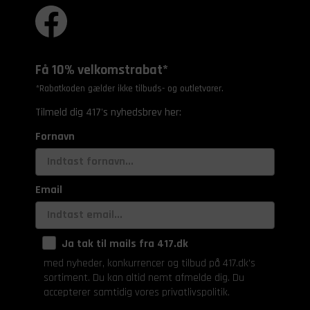
Få 10% velkomstrabat*
*Rabatkoden gælder ikke tilbuds- og outletvarer.
Tilmeld dig 417's nyhedsbrev her:
Fornavn
Email
Ja tak til mails fra 417.dk
med nyheder, konkurrencer og tilbud på 417.dk's
sortiment. Du kan altid nemt afmelde dig. Du
accepterer samtidig vores privatlivspolitik.