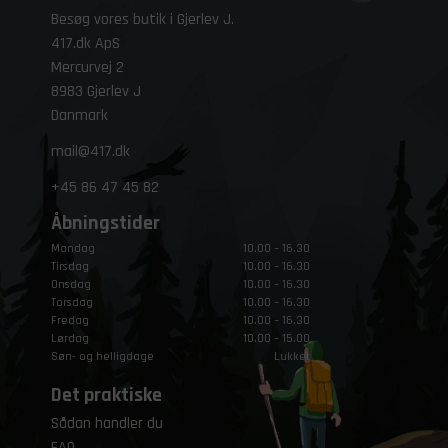
Besøg vores butik i Gjerlev J.
417.dk ApS
Mercurvej 2
8983 Gjerlev J
Danmark
mail@417.dk
+45
86 47 45 82
Åbningstider
Mandag
10.00 – 16.30
Tirsdag
10.00 – 16.30
Onsdag
10.00 – 16.30
Torsdag
10.00 – 16.30
Fredag
10.00 – 16.30
Lørdag
10.00 – 15.00
Søn- og helligdage
Lukket
Det praktiske
Sådan handler du
FAQ