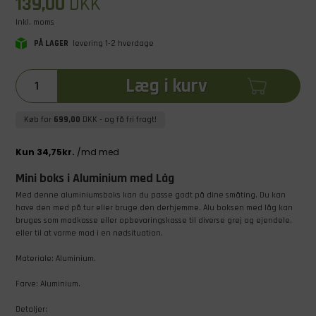
139,00
DKK
Inkl. moms
PÅ LAGER
levering 1-2 hverdage
Læg i kurv
Køb for
699,00
DKK
- og få fri fragt!
Mini boks i Aluminium med Låg
Med denne aluminiumsboks kan du passe godt på dine småting. Du kan
have den med på tur eller bruge den derhjemme. Alu boksen med låg kan
bruges som madkasse eller opbevaringskasse til diverse grej og ejendele,
eller til at varme mad i en nødsituation.
Materiale: Aluminium.
Farve: Aluminium.
Detaljer: