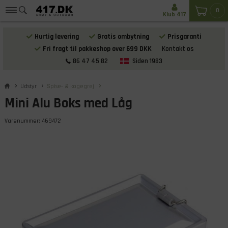
0
Klub 417
Hurtig levering
Gratis ombytning
Prisgaranti
Fri fragt til pakkeshop over 699 DKK
Kontakt os
86 47 45 82
Siden 1983
Udstyr
Spise- & kogegrej
Mini Alu Boks med Låg
Varenummer:
469472