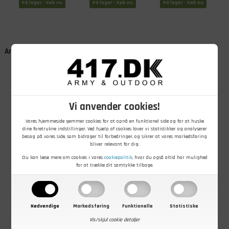
På lager - Køb nu
På lager - Køb nu
På lager - Køb nu
Hammertone
0,47 liter,
Green
Hammertone
Green
Andre kunder købte også
Vi anvender cookies!
Vores hjemmeside gemmer cookies for at opnå en funktionel side og for at huske
dine foretrukne indstillinger. Ved hjælp af cookies laver vi statistikker og analyserer
besøg på vores side, som bidrager til forbedringer, og sikrer at vores markedsføring
249,00
DKK
27,00
DKK
149,00
DKK
bliver relevant for dig.
Mil-Tec
Drikkevand i
FM/AM Nødradio
Du kan læse mere om cookies i vores
cookiepolitik
, hvor du også altid har mulighed
kogesæt i alu
poser, 5 x 100
med Håndsving,
for at trække dit samtykke tilbage.
ml
Lygte, Solceller
og Powerbank
På lager - Køb nu
På lager - Køb nu
På lager - Køb nu
2000 mAh, Rød
Nødvendige
Markedsføring
Funktionelle
Statistiske
Vis/skjul cookie detaljer