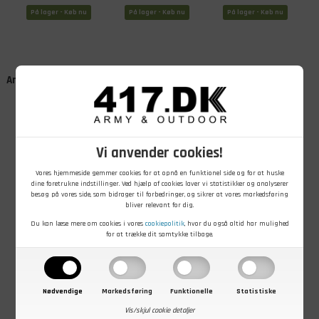
På lager - Køb nu
På lager - Køb nu
På lager - Køb nu
Andre kunder købte også
Vi anvender cookies!
Vores hjemmeside gemmer cookies for at opnå en funktionel side og for at huske
dine foretrukne indstillinger. Ved hjælp af cookies laver vi statistikker og analyserer
besøg på vores side, som bidrager til forbedringer, og sikrer at vores markedsføring
49,00
DKK
79,00
DKK
99,00
DKK
bliver relevant for dig.
Balaclava i
101 INC Ninja
101 INC Balaclava
Du kan læse mere om cookies i vores
cookiepolitik
, hvor du også altid har mulighed
fiberpels, Grøn
balaclava i
med 1 hul, Grøn
for at trække dit samtykke tilbage.
bomuld, Sort
På lager - Køb nu
På lager - Køb nu
På lager - Køb nu
Nødvendige
Markedsføring
Funktionelle
Statistiske
Vis/skjul cookie detaljer