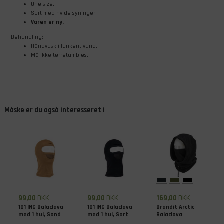
One size.
Sort med hvide syninger.
Varen er ny.
Behandling:
Håndvask i lunkent vand.
Må ikke tørretumbles.
Måske er du også interesseret i
99,00
DKK
99,00
DKK
169,00
DKK
101 INC Balaclava
101 INC Balaclava
Brandit Arctic
med 1 hul, Sand
med 1 hul, Sort
Balaclava