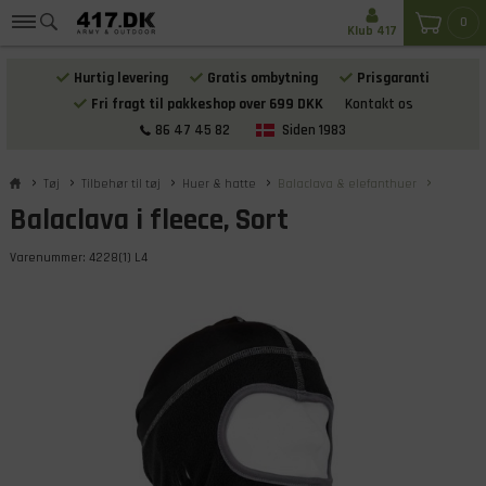
0
Klub 417
Hurtig levering
Gratis ombytning
Prisgaranti
Fri fragt til pakkeshop over 699 DKK
Kontakt os
86 47 45 82
Siden 1983
Tøj
Tilbehør til tøj
Huer & hatte
Balaclava & elefanthuer
Balaclava i fleece, Sort
Varenummer:
4228(1) L4