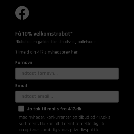
Få 10% velkomstrabat*
*Rabatkoden gælder ikke tilbuds- og outletvarer.
Tilmeld dig 417's nyhedsbrev her:
Fornavn
Email
Ja tak til mails fra 417.dk
med nyheder, konkurrencer og tilbud på 417.dk's
sortiment. Du kan altid nemt afmelde dig. Du
accepterer samtidig vores privatlivspolitik.