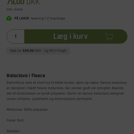
79,00
DKK
Inkl. moms
PÅ LAGER
levering 1-2 hverdage
Læg i kurv
Køb for
699,00
DKK
- og få fri fragt!
Balaclava i fleece
Elefanthue med ét stort hul til både kinder, øjne og næse. Denne balaclava
er designet i blødt fleece-materiale, der varmer godt om ansigtet. Øverste
del af balaclavaen er tyndt polyester. Derfor er denne balaclava velegnet
under skihjelm, cykelhjelm og motorcyklens styrthjelm.
Materiale: 100% polyester.
Farve: Sort.
Detaljer: