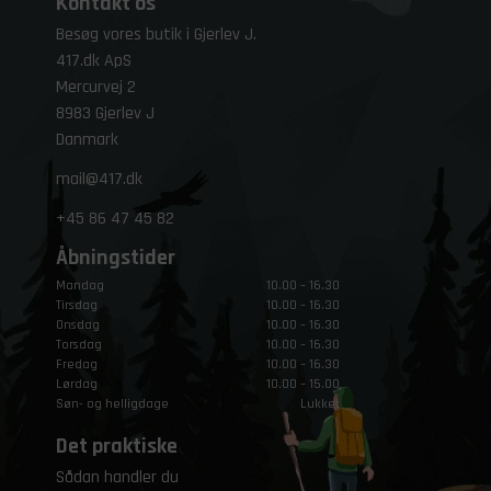
Kontakt os
Besøg vores butik i Gjerlev J.
417.dk ApS
Mercurvej 2
8983 Gjerlev J
Danmark
mail@417.dk
+45
86 47 45 82
Åbningstider
Mandag
10.00 – 16.30
Tirsdag
10.00 – 16.30
Onsdag
10.00 – 16.30
Torsdag
10.00 – 16.30
Fredag
10.00 – 16.30
Lørdag
10.00 – 15.00
Søn- og helligdage
Lukket
Det praktiske
Sådan handler du