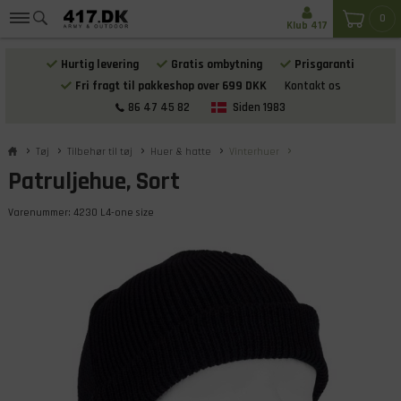
0
Klub 417
Hurtig levering
Gratis ombytning
Prisgaranti
Fri fragt til pakkeshop over 699 DKK
Kontakt os
86 47 45 82
Siden 1983
Tøj
Tilbehør til tøj
Huer & hatte
Vinterhuer
Patruljehue, Sort
Varenummer:
4230 L4-one size