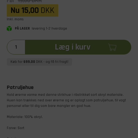
Før
19,00
DKK
Nu
15,00
DKK
Inkl. moms
PÅ LAGER
levering 1-2 hverdage
Læg i kurv
Køb for
699,00
DKK
- og få fri fragt!
Patruljehue
Hold ørerne varme med denne strikhue i ribstrikket sort akryl materiale.
Huen kan trækkes ned over ørerne og er oplagt som patruljehue, til vagt
personel eller til dig som bare mangler en god hue.
Materiale: 100% akryl.
Farve: Sort