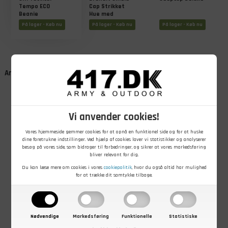
Tempo ECO
Cap Strikket
Beanie
Hue med
Skygge
På lager - Køb nu
På lager - Køb nu
På lager - Køb nu
Andre kunder købte også
Vi anvender cookies!
Vores hjemmeside gemmer cookies for at opnå en funktionel side og for at huske
dine foretrukne indstillinger. Ved hjælp af cookies laver vi statistikker og analyserer
besøg på vores side, som bidrager til forbedringer, og sikrer at vores markedsføring
bliver relevant for dig.
39,00
DKK
119,00
DKK
119,00
DKK
Du kan læse mere om cookies i vores
cookiepolitik
, hvor du også altid har mulighed
Halsrør, Dansk
Patruljehue i
Patruljehue i
for at trække dit samtykke tilbage.
Militær, 100%
uld, Sort
uld, Grøn
uld, Grøn, Brugt
På lager - Køb nu
På lager - Køb nu
På lager - Køb nu
Nødvendige
Markedsføring
Funktionelle
Statistiske