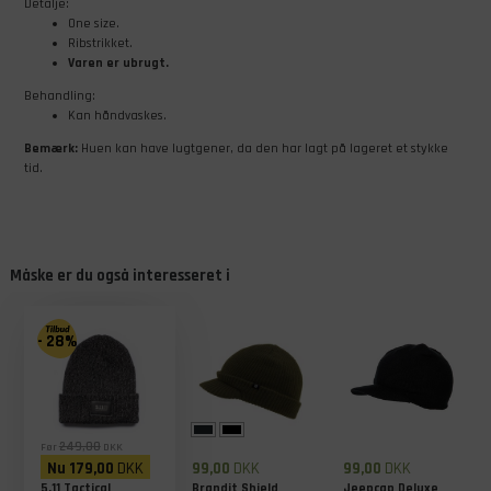
Detalje:
One size.
Ribstrikket.
Varen er ubrugt.
Behandling:
Kan håndvaskes.
Bemærk:
Huen kan have lugtgener, da den har lagt på lageret et stykke
tid.
Måske er du også interesseret i
- 28%
249,00
Før
DKK
Nu
179,00
DKK
99,00
DKK
99,00
DKK
5.11 Tactical
Brandit Shield
Jeepcap Deluxe