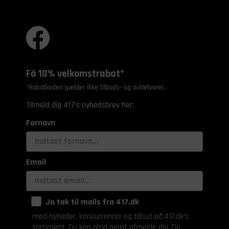
Få 10% velkomstrabat*
*Rabatkoden gælder ikke tilbuds- og outletvarer.
Tilmeld dig 417's nyhedsbrev her:
Fornavn
Email
Ja tak til mails fra 417.dk
med nyheder, konkurrencer og tilbud på 417.dk's
sortiment. Du kan altid nemt afmelde dig. Du