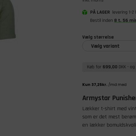
Inkl. moms
PÅ LAGER
levering 1-2
Bestil inden
8
t
.
56
mi
Vælg størrelse
Vælg variant
Køb for
699,00
DKK
- og 
Armystar Punisher
Lækker t-shirt med vin
som er det mest berømte
en lækker bomuldskval