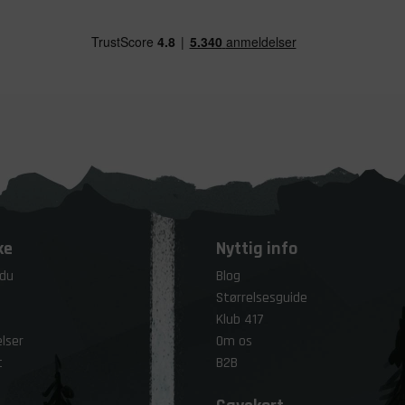
ke
Nyttig info
 du
Blog
Størrelsesguide
Klub 417
lser
Om os
t
B2B