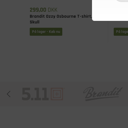
299,00
DKK
119,0
Brandit Ozzy Osbourne T-shirt,
Brandit
Skull
På lager - Køb nu
På lage