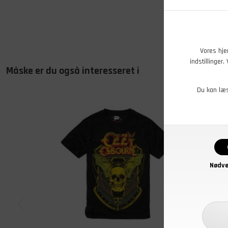
Vores hje
indstillinger
Måske er du også interesseret i
Du kan læ
Nødve