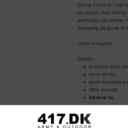
Denne t-shirt er i høj k
en proces, hvor stoffe
overfladen på stoffet f
behagelig på grund af s
Farve: Armygrøn.
Detaljer:
Armystar Willy Je
Korte ærmer.
Bredt kantebånd 
100% bomuld.
Varen er ny.
Behandling:
Må vaskes ved 40°
Må ikke tørretumb