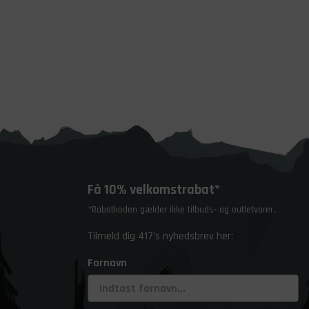
Få 10% velkomstrabat*
*Rabatkoden gælder ikke tilbuds- og outletvarer.
Tilmeld dig 417's nyhedsbrev her:
Fornavn