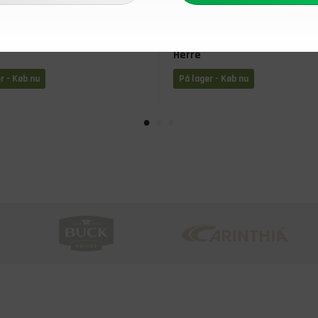
0
DKK
129,00
DKK
 T-shirt, Herre
Brandit Camouflage T-shirt,
Herre
r - Køb nu
På lager - Køb nu