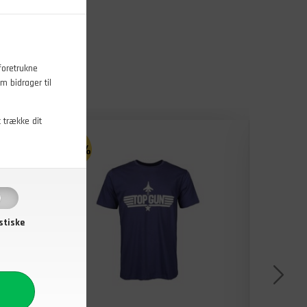
foretrukne
m bidrager til
t trække dit
- 55%
- 55%
stiske