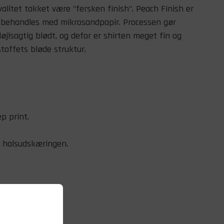
valitet takket være "fersken finish". Peach Finish er
t behandles med mikrosandpapir. Processen gør
løjlsagtig blødt, og defor er shirten meget fin og
toffets bløde struktur.
ep print.
i halsudskæringen.
.
les.