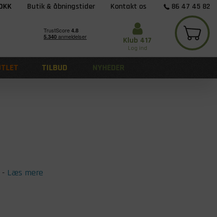
 DKK
Butik & åbningstider
Kontakt os
86 47 45 82
Klub 417
Log ind
UTLET
TILBUD
NYHEDER
-
Læs mere