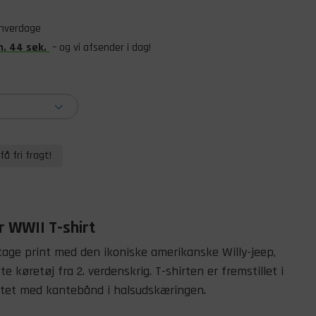
 hverdage
n
.
43
sek
.
– og vi afsender i dag!
få fri fragt!
 WWII T-shirt
tage print med den ikoniske amerikanske Willy-jeep,
 køretøj fra 2. verdenskrig. T-shirten er fremstillet i
itet med kantebånd i halsudskæringen.