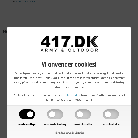
vores
størrelsesguide
.
Måske er du også interesseret i
- 42%
Vi anvender cookies!
Vores hjemmeside gemmer cookies for at opnå en funktionel side og for at huske
dine foretrukne indstillinger. Ved hjælp af cookies laver vi statistikker og analyserer
599,00
Før
DKK
besøg på vores side, som bidrager til forbedringer, og sikrer at vores markedsføring
299,00
DKK
Nu
349,00
DKK
129,00
DKK
bliver relevant for dig.
Brandit Ozzy
Deerhunter
ID T-Time T-
Du kan læse mere om cookies i vores
cookiepolitik
, hvor du også altid har mulighed
Osbourne T-
Approach T-
shirt med rund
for at trække dit samtykke tilbage.
shirt, Skull
shirt med lange
hals
ærmer
På lager - Køb nu
På lager - Køb nu
På lager - Køb nu
Nødvendige
Markedsføring
Funktionelle
Statistiske
Vis/skjul cookie detaljer