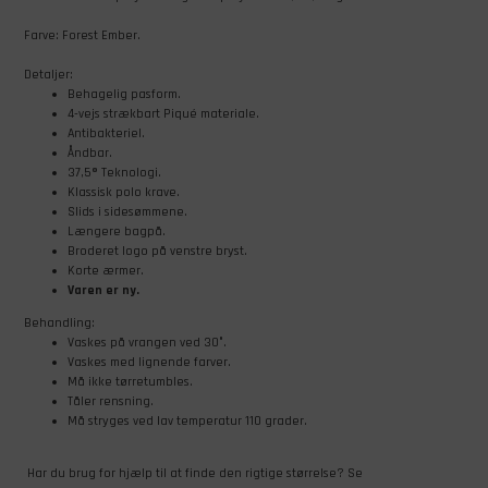
Farve: Forest Ember.
Detaljer:
Behagelig pasform.
4-vejs strækbart Piqué materiale.
Antibakteriel.
Åndbar.
37,5® Teknologi.
Klassisk polo krave.
Slids i sidesømmene.
Længere bagpå.
Broderet logo på venstre bryst.
Korte ærmer.
Varen er ny.
Behandling:
Vaskes på vrangen ved 30°.
Vaskes med lignende farver.
Må ikke tørretumbles.
Tåler rensning.
Må stryges ved lav temperatur 110 grader.
Har du brug for hjælp til at finde den rigtige størrelse? Se