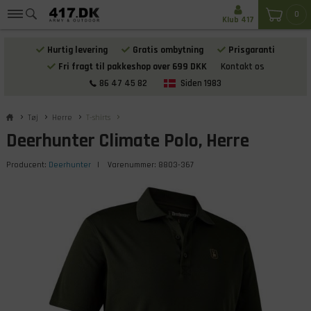
0
Klub 417
Hurtig levering
Gratis ombytning
Prisgaranti
Fri fragt til pakkeshop over 699 DKK
Kontakt os
86 47 45 82
Siden 1983
Tøj
Herre
T-shirts
Deerhunter Climate Polo, Herre
Producent:
Deerhunter
| Varenummer:
8803-367