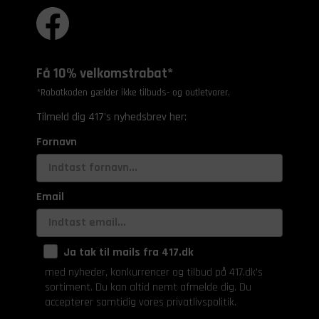
Få 10% velkomstrabat*
*Rabatkoden gælder ikke tilbuds- og outletvarer.
Tilmeld dig 417's nyhedsbrev her:
Fornavn
Email
Ja tak til mails fra 417.dk
med nyheder, konkurrencer og tilbud på 417.dk's
sortiment. Du kan altid nemt afmelde dig. Du
accepterer samtidig vores privatlivspolitik.