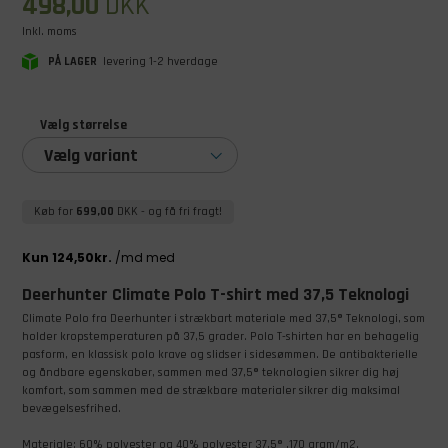
498,00
DKK
Inkl. moms
PÅ LAGER
levering 1-2 hverdage
Vælg størrelse
Vælg variant
Køb for
699,00
DKK
- og få fri fragt!
Deerhunter Climate Polo T-shirt med 37,5 Teknologi
Climate Polo fra Deerhunter i strækbart materiale med 37,5® Teknologi, som
holder kropstemperaturen på 37,5 grader. Polo T-shirten har en behagelig
pasform, en klassisk polo krave og slidser i sidesømmen. De antibakterielle
og åndbare egenskaber, sammen med 37,5® teknologien sikrer dig høj
komfort, som sammen med de strækbare materialer sikrer dig maksimal
bevægelsesfrihed.
Materiale: 60% polyester og 40% polyester 37,5® ,170 gram/m2.