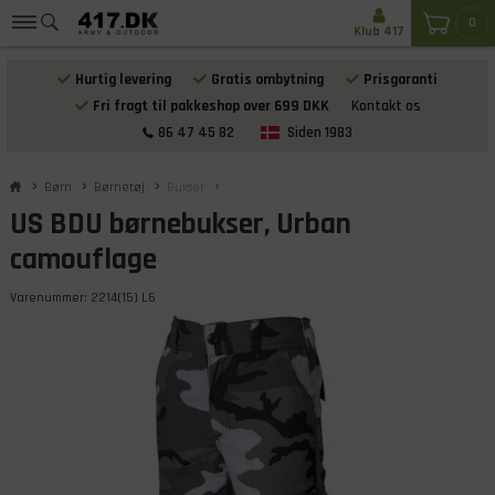
0
Klub 417
Hurtig levering
Gratis ombytning
Prisgaranti
Fri fragt til pakkeshop over 699 DKK
Kontakt os
86 47 45 82
Siden 1983
Børn
Børnetøj
Bukser
US BDU børnebukser, Urban
camouflage
Varenummer:
2214(15) L6