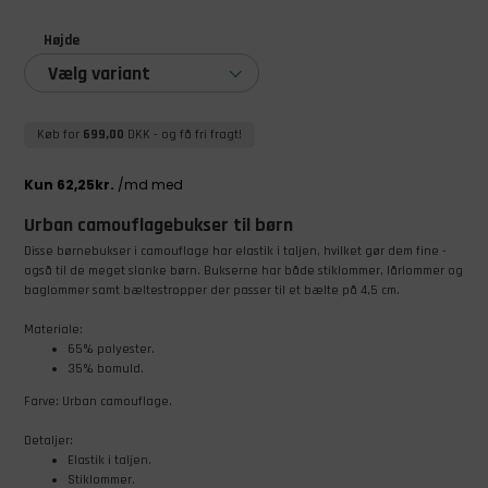
Højde
Vælg variant
Køb for
699,00
DKK
- og få fri fragt!
Urban camouflagebukser til børn
Disse børnebukser i camouflage har elastik i taljen, hvilket gør dem fine -
også til de meget slanke børn. Bukserne har både stiklommer, lårlommer og
baglommer samt bæltestropper der passer til et bælte på 4,5 cm.
Materiale:
65% polyester.
35% bomuld.
Farve: Urban camouflage.
Detaljer:
Elastik i taljen.
Stiklommer.