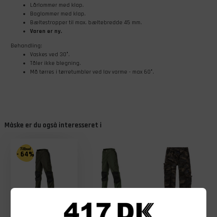
Lårlommer med klap.
Baglommer med klap.
Bæltestropper til max. bæltebredde 45 mm.
Varen er ny.
Behandling:
Vaskes ved 30°.
Tåler ikke blegning.
Må tørres i tørretumbler ved lav varme - max 60°.
Måske er du også interesseret i
- 64%
+
699,00
Før
DKK
Nu
249,00
DKK
599,00
DKK
459,00
DKK