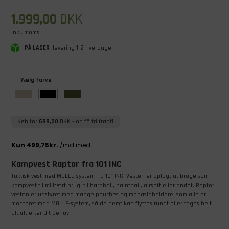
1.999,00
DKK
Inkl. moms
PÅ LAGER
levering 1-2 hverdage
Vælg farve
Køb for
699,00
DKK
- og få fri fragt!
Kampvest Raptor fra 101 INC
Taktisk vest med MOLLE-system fra 101 INC. Vesten er oplagt at bruge som
kampvest til militært brug, til hardball, paintball, airsoft eller andet. Raptor
vesten er udstyret med mange pouches og magasinholdere, som alle er
monteret med MOLLE-system, så de nemt kan flyttes rundt eller tages helt
af, alt efter dit behov.