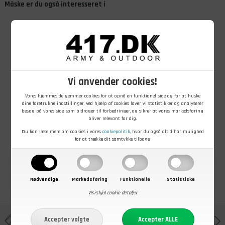
Måske er du også interesseret i
+
Vi anvender cookies!
999,00
DKK
999,00
DKK
1.999,00
DKK
Vores hjemmeside gemmer cookies for at opnå en funktionel side og for at huske
101 INC Tactical
101 INC Tactical
101 INC Tactical
dine foretrukne indstillinger. Ved hjælp af cookies laver vi statistikker og analyserer
Predator Vest,
Predator Vest,
Raptor Vest,
besøg på vores side, som bidrager til forbedringer, og sikrer at vores markedsføring
Camouflage
Ensfarvet
Camouflage
bliver relevant for dig.
På lager - Køb nu
På lager - Køb nu
På lager - Køb nu
Du kan læse mere om cookies i vores
cookiepolitik
, hvor du også altid har mulighed
for at trække dit samtykke tilbage.
Nødvendige
Markedsføring
Funktionelle
Statistiske
Vis/skjul cookie detaljer