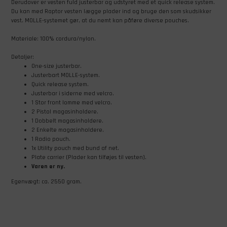
Derudover er vesten fuld justerbar og udstyret med et quick release system.
Du kan med Raptor vesten lægge plader ind og bruge den som skudsikker
vest. MOLLE-systemet gør, at du nemt kan påføre diverse pouches.
Materiale: 100% cordura/nylon.
Detaljer:
One-size justerbar.
Justerbart MOLLE-system.
Quick release system.
Justerbar i siderne med velcro.
1 Stor front lomme med velcro.
2 Pistol magasinholdere.
1 Dobbelt magasinholdere.
2 Enkelte magasinholdere.
1 Radio pouch.
1x Utility pouch med bund af net.
Plate carrier (Plader kan tilføjes til vesten).
Varen er ny.
Egenvægt: ca. 2550 gram.