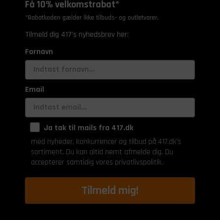
Få 10% velkomstrabat*
*Rabatkoden gælder ikke tilbuds- og outletvarer.
Tilmeld dig 417's nyhedsbrev her:
Fornavn
Email
Ja tak til mails fra 417.dk
med nyheder, konkurrencer og tilbud på 417.dk's
sortiment. Du kan altid nemt afmelde dig. Du
accepterer samtidig vores privatlivspolitik.
Tilmeld mig!