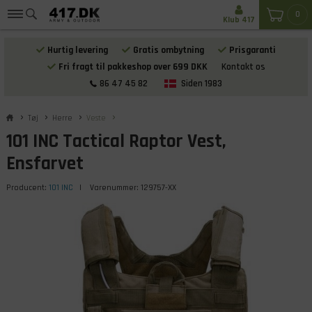
0
Klub 417
Hurtig levering
Gratis ombytning
Prisgaranti
Fri fragt til pakkeshop over 699 DKK
Kontakt os
86 47 45 82
Siden 1983
Tøj
Herre
Veste
101 INC Tactical Raptor Vest,
Ensfarvet
Producent:
101 INC
| Varenummer:
129757-XX