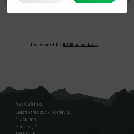
Kontakt os
Besøg vores butik i Gjerlev J.
417.dk ApS
Mercurvej 2
8983 Gjerlev J