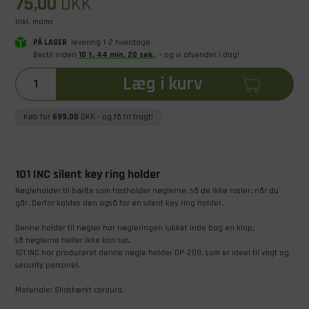
75,00
DKK
Inkl. moms
PÅ LAGER
levering 1-2 hverdage
Bestil inden
10
t
.
44
min
.
20
sek
.
– og vi afsender i dag!
Læg i kurv
Køb for
699,00
DKK
- og få fri fragt!
101 INC silent key ring holder
Nøgleholder til bælte som fastholder nøglerne, så de ikke rasler, når du
går. Derfor kaldes den også for en silent key ring holder.
Denne holder til nøgler har nøgleringen lukket inde bag en klap,
så nøglerne heller ikke kan ses.
101 INC har produceret denne nøgle holder DP-209, som er ideel til vagt og
security personel.
Materiale: Slidstærkt cordura.