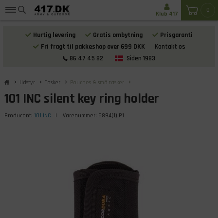
0
Klub 417
Hurtig levering
Gratis ombytning
Prisgaranti
Fri fragt til pakkeshop over 699 DKK
Kontakt os
86 47 45 82
Siden 1983
Udstyr
Tasker
Pouches & små tasker
101 INC silent key ring holder
Producent:
101 INC
| Varenummer:
5894(1) P1