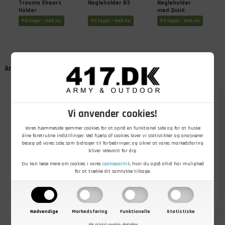
Trauma Shears
Nøgleholder B3
Nøgleholder
Holder
med Quick
Release
På lager - Køb nu
På lager - Køb nu
På lager - Køb nu
Andre kunder købte også
- 21%
- 25%
Vi anvender cookies!
Vores hjemmeside gemmer cookies for at opnå en funktionel side og for at huske
dine foretrukne indstillinger. Ved hjælp af cookies laver vi statistikker og analyserer
besøg på vores side, som bidrager til forbedringer, og sikrer at vores markedsføring
2.399,00
1.999,00
Før
DKK
Før
DKK
bliver relevant for dig.
99,00
DKK
Nu
1.899,00
DKK
Nu
1.499,00
DKK
Du kan læse mere om cookies i vores
cookiepolitik
, hvor du også altid har mulighed
101 INC Latex
Carinthia
Carinthia
for at trække dit samtykke tilbage.
handglove
Survival
Survival
pouch small,
regnjakke,
regnbukser,
DP223
Oliven
Oliven
På lager - Køb nu
På lager - Køb nu
På lager - Køb nu
Nødvendige
Markedsføring
Funktionelle
Statistiske