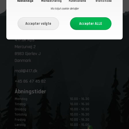
Nødvendige
Markedsføring
Funktionelle
Statistiske
Vis/skjul cookie detaljer
Kontakt os
Besøg vores butik i Gjerlev J.
417.dk ApS
Mercurvej 2
8983 Gjerlev J
Danmark
mail@417.dk
+45
86 47 45 82
Åbningstider
Mandag
10.00 – 16.30
Tirsdag
10.00 – 16.30
Onsdag
10.00 – 16.30
Torsdag
10.00 – 16.30
Fredag
10.00 – 16.30
Lørdag
10.00 – 15.00