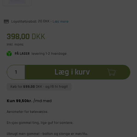
Loyalitetsrabat:
20 DKK
-
Læs mere
398,00
DKK
Inkl. moms
PÅ LAGER
levering 1-2 hverdage
Læg i kurv
Køb for
699,00
DKK
- og få fri fragt!
Aerometer for kølevæske.
En sjov gammel ting, lige guf for samlere.
Ubrugt men gammel - ballon og slange er mør/itu.