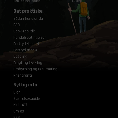
Søn- og helligdage
Lukket
Det praktiske
Sådan handler du
FAQ
Cookiepolitik
Handelsbetingelser
Fortrydelsesret
Fortryd aftale
Betaling
Fragt og levering
Ombytning og returnering
Prisgaranti
Nyttig info
Blog
Størrelsesguide
Klub 417
Om os
B2B