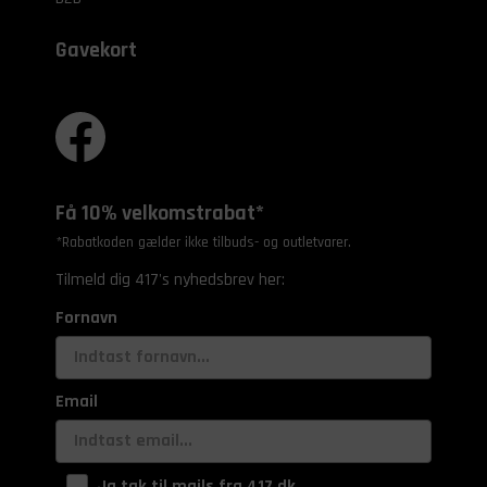
Gavekort
Få 10% velkomstrabat*
*Rabatkoden gælder ikke tilbuds- og outletvarer.
Tilmeld dig 417's nyhedsbrev her:
Fornavn
Email
Ja tak til mails fra 417.dk