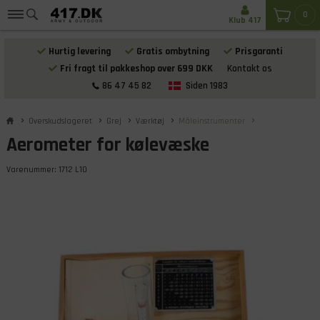
0
Klub 417
Hurtig levering
Gratis ombytning
Prisgaranti
Fri fragt til pakkeshop over 699 DKK
Kontakt os
86 47 45 82
Siden 1983
Overskudslageret
Grej
Værktøj
Måleinstrumenter
Aerometer for kølevæske
Varenummer:
1712 L10