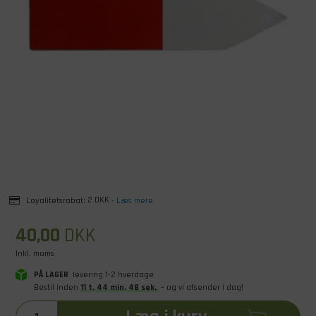
Loyalitetsrabat:
2 DKK
-
Læs mere
40,00
DKK
Inkl. moms
PÅ LAGER
levering 1-2 hverdage
Bestil inden
11
t
.
44
min
.
48
sek
.
– og vi afsender i dag!