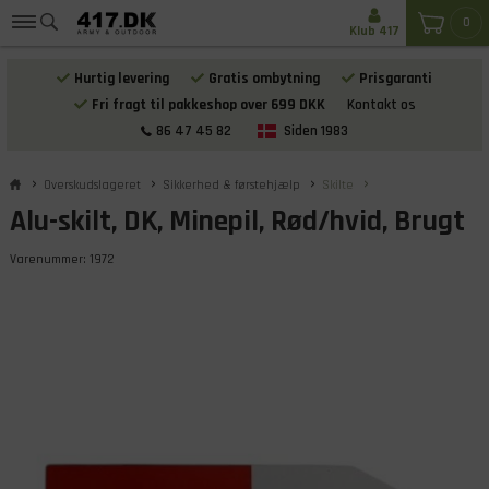
0
Klub 417
Hurtig levering
Gratis ombytning
Prisgaranti
Fri fragt til pakkeshop over 699 DKK
Kontakt os
86 47 45 82
Siden 1983
Overskudslageret
Sikkerhed & førstehjælp
Skilte
Alu-skilt, DK, Minepil, Rød/hvid, Brugt
Varenummer:
1972