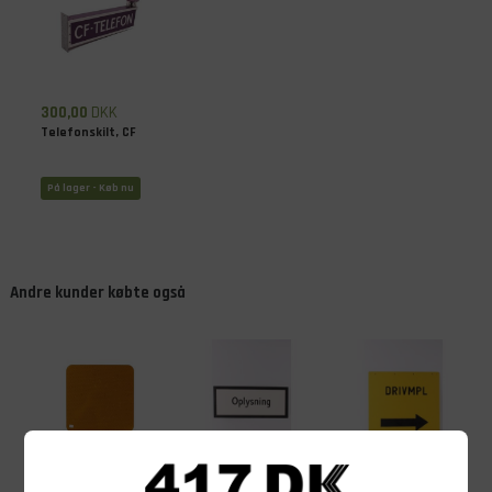
300,00
DKK
Telefonskilt, CF
På lager - Køb nu
Andre kunder købte også
50,00
DKK
20,00
DKK
50,00
DKK