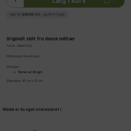
Læg i kurv
Køb for
699,00
DKK
- og få fri fragt!
Originalt skilt fra dansk militær
Farve : Rød/hvid.
Materiale: Aluminium.
Detaljer:
Varen er Brugt.
Størrelse: 40 cm x 10 cm.
Måske er du også interesseret i