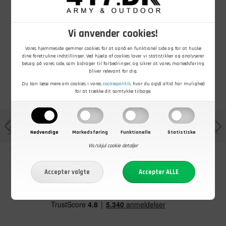
Alu-skilt, DK, Gul
Skilt, Hvid pap,
Skilt, SE,
reflex, 30 x 30
Oplysning
"DRIVMPL + pil"
cm, Ubrugt
Vi anvender cookies!
På lager - Køb nu
På lager - Køb nu
På lager - Køb nu
Vores hjemmeside gemmer cookies for at opnå en funktionel side og for at huske
dine foretrukne indstillinger. Ved hjælp af cookies laver vi statistikker og analyserer
besøg på vores side, som bidrager til forbedringer, og sikrer at vores markedsføring
bliver relevant for dig.
Du kan læse mere om cookies i vores
cookiepolitik
, hvor du også altid har mulighed
for at trække dit samtykke tilbage.
Nødvendige
Markedsføring
Funktionelle
Statistiske
Vis/skjul cookie detaljer