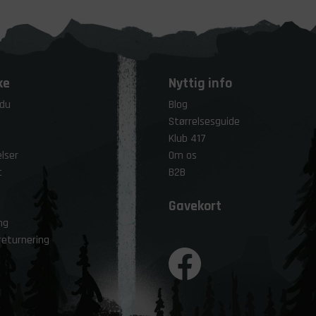
ke
Nyttig info
 du
Blog
Størrelsesguide
Klub 417
lser
Om os
t
B2B
Gavekort
ng
returnering