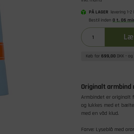
Inkl. moms
PÅ LAGER
levering 1-2
Bestil inden
0
t
.
06
mi
Læg
Køb for
699,00
DKK
- og 
Originalt armbind
Armbindet er originalt 
og lukkes med et bælt
med en våd klud.
Farve: Lyseblå med oran