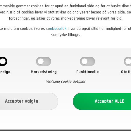
mmeside gemmer cookies for at opnå en funktionel side og for at huske dine 
. Ved hjælp af cookies laver vi statistikker og analyserer besøg på vores side, so
forbedringer, og sikrer at vores markedsføring bliver relevant for dig.
se mere om cookies i vores
cookiepolitik
, hvor du også altid har mulighed for a
samtykke tilbage.
ndige
Markedsføring
Funktionelle
Stati
Vis/skjul cookie detaljer
DKK
25,00
DKK
d fra Dansk Civilforsvar
Armbind, DK, Gul stribe, CF
d stribe, Brugt
Tekn.
r - Køb nu
På lager - Køb nu