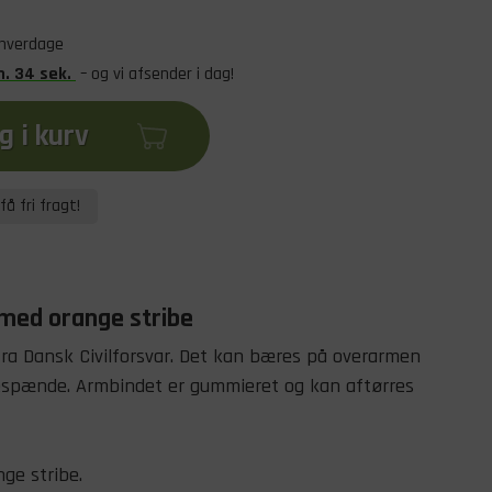
 hverdage
n
.
33
sek
.
– og vi afsender i dag!
 i kurv
få fri fragt!
 med orange stribe
fra Dansk Civilforsvar. Det kan bæres på overarmen
espænde. Armbindet er gummieret og kan aftørres
ge stribe.