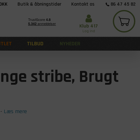
 DKK
Butik & åbningstider
Kontakt os
86 47 45 82
Klub 417
Log ind
UTLET
TILBUD
NYHEDER
nge stribe, Brugt
-
Læs mere