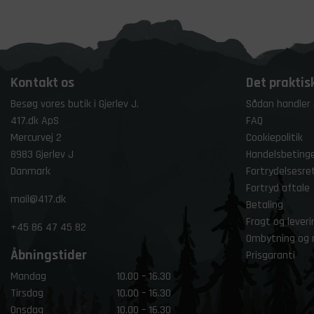
Kontakt os
Det praktis
Besøg vores butik i Gjerlev J.
Sådan handler
417.dk ApS
FAQ
Mercurvej 2
Cookiepolitik
8983 Gjerlev J
Handelsbetinge
Danmark
Fortrydelsesre
Fortryd aftale
mail@417.dk
Betaling
Fragt og leveri
+45
86 47 45 82
Ombytning og 
Åbningstider
Prisgaranti
Mandag
10.00 – 16.30
Tirsdag
10.00 – 16.30
Onsdag
10.00 – 16.30