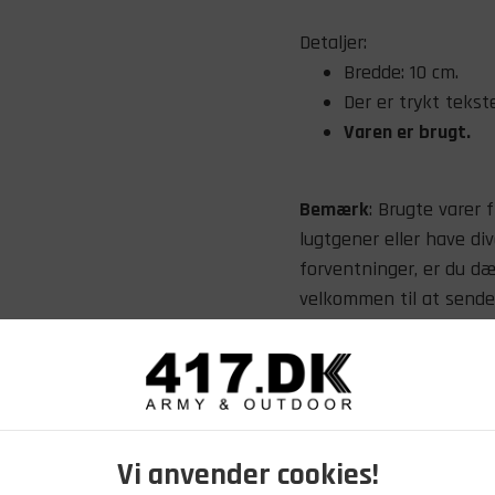
Detaljer:
Bredde: 10 cm.
Der er trykt teks
Varen er brugt.
Bemærk
: Brugte varer f
lugtgener eller have div
forventninger, er du d
velkommen til at sende 
varernes stand.
Vi anvender cookies!