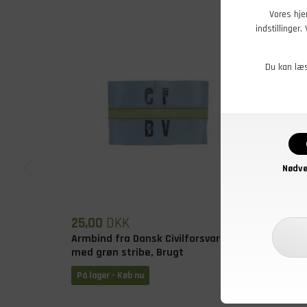
Vores hje
indstillinger
Du kan læ
Nødve
25,00
DKK
25,00
Armbind fra Dansk Civilforsvar
Armbin
med grøn stribe, Brugt
med rø
På lager - Køb nu
På lage