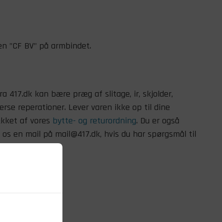
ten "CF BV" på armbindet.
ra 417.dk kan bære præg af slitage, ir, skjolder,
erse reperationer. Lever varen ikke op til dine
ækket af vores
bytte- og returordning
. Du er også
os en mail på mail@417.dk, hvis du har spørgsmål til