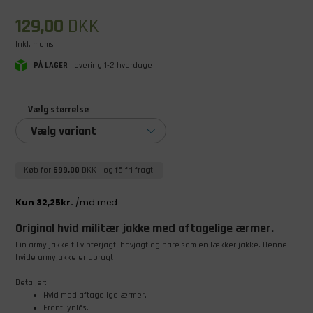
129,00
DKK
Inkl. moms
PÅ LAGER
levering 1-2 hverdage
Vælg størrelse
Vælg variant
Køb for
699,00
DKK
- og få fri fragt!
Original hvid militær jakke
med aftagelige ærmer.
Fin army jakke
til vinterjagt, havjagt og bare som en lækker jakke. Denne
hvide armyjakke
er ubrugt
Detaljer:
Hvid med aftagelige ærmer.
Front lynlås.