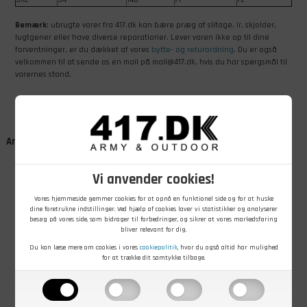
Bemærk
: ubrugte varer fra 417.dk kan bære præg af slitage, ir, skjolder,
lugtgener eller have diverse reparationer. Lever varen ikke op til dine
forventninger, er du dækket af vores
bytte- og returordning
. Du er også
velkommen til at sende os en mail på mail@417.dk, hvis du har spørgsmål til
varernes stand.
Andre kunder købte også
Vi anvender cookies!
Vores hjemmeside gemmer cookies for at opnå en funktionel side og for at huske
dine foretrukne indstillinger. Ved hjælp af cookies laver vi statistikker og analyserer
besøg på vores side, som bidrager til forbedringer, og sikrer at vores markedsføring
bliver relevant for dig.
Du kan læse mere om cookies i vores
cookiepolitik
, hvor du også altid har mulighed
for at trække dit samtykke tilbage.
299,00
DKK
39,00
DKK
140,00
DKK
Mil-Tec BDU
Militær baret
Nakkeskøde til
Field pants
med læderkant,
brandhjelm med
camouflage
Uld, Rød, Brugt
rem
bukser, US