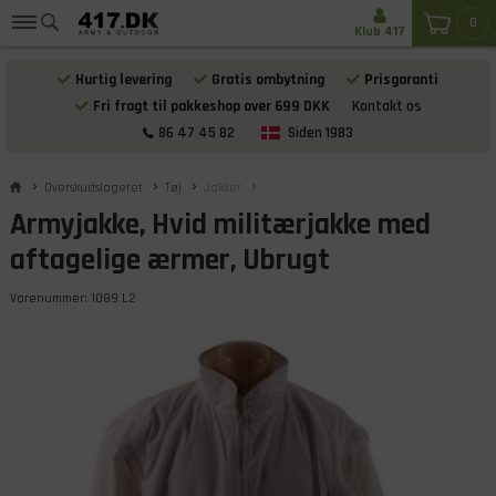
0
Klub 417
Hurtig levering
Gratis ombytning
Prisgaranti
Fri fragt til pakkeshop over 699 DKK
Kontakt os
86 47 45 82
Siden 1983
Overskudslageret
Tøj
Jakker
Armyjakke, Hvid militærjakke med
aftagelige ærmer, Ubrugt
Varenummer:
1089 L2