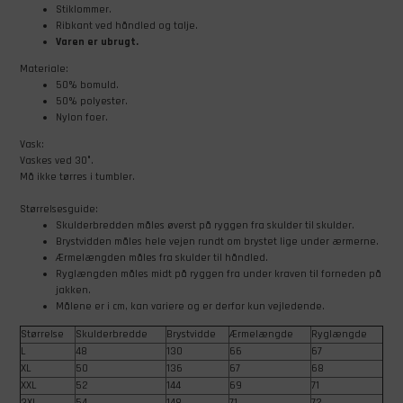
Stiklommer.
Ribkant ved håndled og talje.
Varen er ubrugt.
Materiale:
50% bomuld.
50% polyester.
Nylon foer.
Vask:
Vaskes ved 30°.
Må ikke tørres i tumbler.
Størrelsesguide:
Skulderbredden måles øverst på ryggen fra skulder til skulder.
Brystvidden måles hele vejen rundt om brystet lige under ærmerne.
Ærmelængden måles fra skulder til håndled.
Ryglængden måles midt på ryggen fra under kraven til forneden på
jakken.
Målene er i cm, kan variere og er derfor kun vejledende.
Størrelse
Skulderbredde
Brystvidde
Ærmelængde
Ryglængde
L
48
130
66
67
XL
50
136
67
68
XXL
52
144
69
71
3XL
54
148
71
72