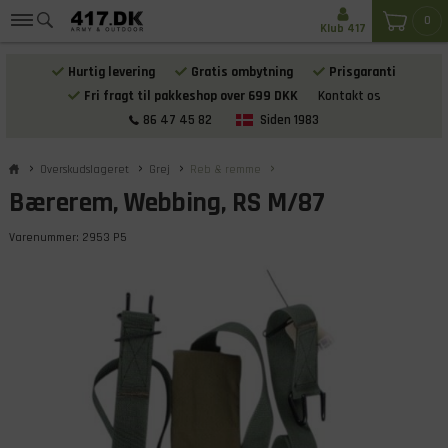
0
Klub 417
Hurtig levering
Gratis ombytning
Prisgaranti
Fri fragt til pakkeshop over 699 DKK
Kontakt os
86 47 45 82
Siden 1983
Overskudslageret
Grej
Reb & remme
Bærerem, Webbing, RS M/87
Varenummer:
2953 P5