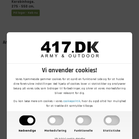
Karabinhage,
275 - 550 cm,
Militærgrøn,
På lager - Køb nu
Brugt
Andre kunder købte også
Vi anvender cookies!
Vores hjemmeside gemmer cookies for at opnå en funktionel side og for at huske
dine foretrukne indstillinger. Ved hjælp af cookies laver vi statistikker og analyserer
besøg på vores side, som bidrager til forbedringer, og sikrer at vores markedsføring
bliver relevant for dig.
30,00
DKK
30,00
DKK
50,00
DKK
Du kan læse mere om cookies i vores
cookiepolitik
, hvor du også altid har mulighed
Rem,
Rem,
Bærerem M/62,
for at trække dit samtykke tilbage.
trykknapsystem-
vinkelremme,
Grøn webbing,
remme, Par
Par
Ubrugt
På lager - Køb nu
På lager - Køb nu
På lager - Køb nu
Nødvendige
Markedsføring
Funktionelle
Statistiske