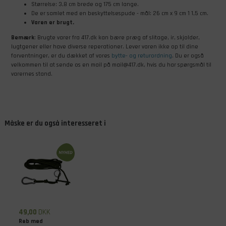
Størrelse: 3,8 cm brede og 175 cm lange.
De er samlet med en beskyttelsespude - mål: 26 cm x 9 cm 1 1,5 cm.
Varen er brugt.
Bemærk
: Brugte varer fra 417.dk kan bære præg af slitage, ir, skjolder,
lugtgener eller have diverse reperationer. Lever varen ikke op til dine
forventninger, er du dækket af vores
bytte- og returordning
. Du er også
velkommen til at sende os en mail på mail@417.dk, hvis du har spørgsmål til
varernes stand.
Måske er du også interesseret i
49,00
DKK
Reb med