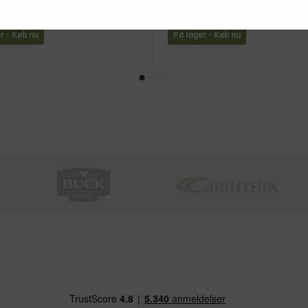
edsbriller, Sort
latex, Orange/grå, 7
r - Køb nu
På lager - Køb nu