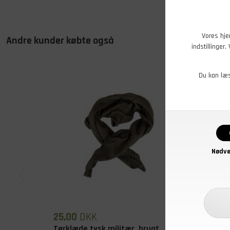
Vores hje
Andre kunder købte også
indstillinger
Du kan læ
Nødve
25,00
DKK
29,00
Tørklæde tysk militær, brugt
JSP St