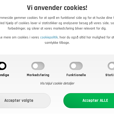
Vi anvender cookies!
mmeside gemmer cookies for at opnå en funktionel side og for at huske dine 
. Ved hjælp af cookies laver vi statistikker og analyserer besøg på vores side, so
forbedringer, og sikrer at vores markedsføring bliver relevant for dig.
se mere om cookies i vores
cookiepolitik
, hvor du også altid har mulighed for a
samtykke tilbage.
ndige
Markedsføring
Funktionelle
Stati
Vis/skjul cookie detaljer
DKK
12,00
DKK
ealth 8000
Arbejdshandsker i strik og