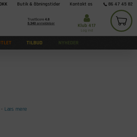
 DKK
Butik & åbningstider
Kontakt os
86 47 45 82
Klub 417
Log ind
UTLET
TILBUD
NYHEDER
-
Læs mere