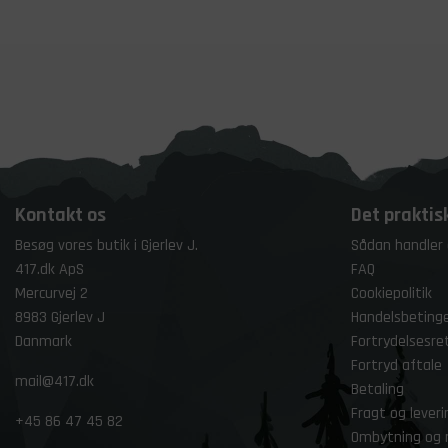
Kontakt os
Det praktis
Besøg vores butik i Gjerlev J.
Sådan handler
417.dk ApS
FAQ
Mercurvej 2
Cookiepolitik
8983 Gjerlev J
Handelsbetinge
Danmark
Fortrydelsesre
Fortryd aftale
mail@417.dk
Betaling
Fragt og leveri
+45
86 47 45 82
Ombytning og 