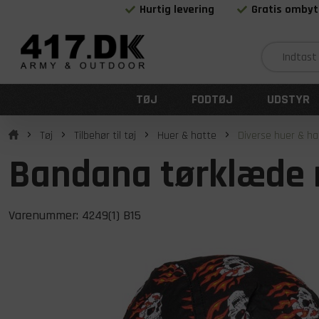
Hurtig levering
Gratis ombyt
TØJ
FODTØJ
UDSTYR
Tøj
Tilbehør til tøj
Huer & hatte
Diverse huer & ha
Bandana tørklæde 
Varenummer:
4249(1) B15