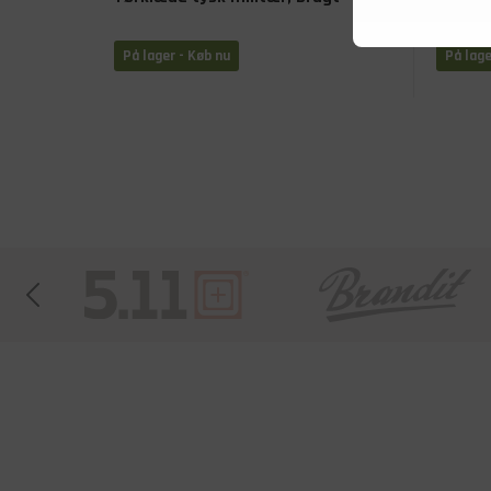
sikkerh
På lager - Køb nu
På lage