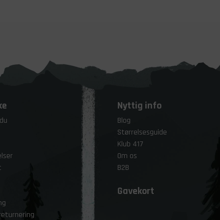
ke
Nyttig info
 du
Blog
Størrelsesguide
Klub 417
lser
Om os
t
B2B
Gavekort
ng
returnering