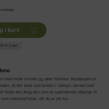
 hverdage
 i kurv
få fri fragt!
ndana
et med hvide kranier og røde flammer. Bandanaen er
ovedet, så det bare skal bindes i nakken. Derved skal
at folde det. Brug den som et spændende tilbehør til
r som solbeskyttelse, når du er på tur.