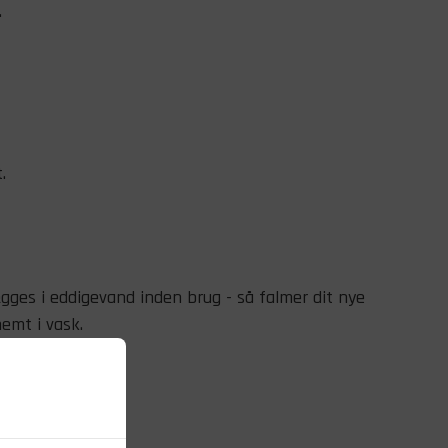
.
.
gges i eddigevand inden brug - så falmer dit nye
emt i vask.
ørretumbler.