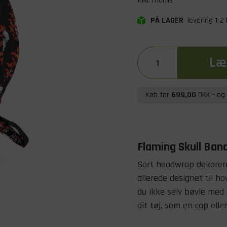
Inkl. moms
PÅ LAGER
levering 1-2
Læg
Køb for
699,00
DKK
- og 
Flaming Skull Ba
Sort headwrap dekorer
allerede designet til h
du ikke selv bøvle med 
dit tøj, som en cap elle