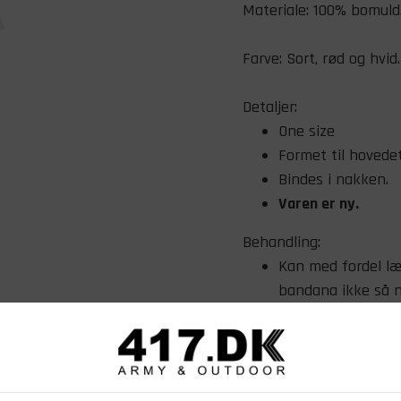
Materiale: 100% bomuld
Farve: Sort, rød og hvid.
Detaljer:
One size
Formet til hovedet
Bindes i nakken.
Varen er ny.
Behandling:
Kan med fordel læ
bandana ikke så n
Vaskes ved 30°.
Må ikke tørres i t