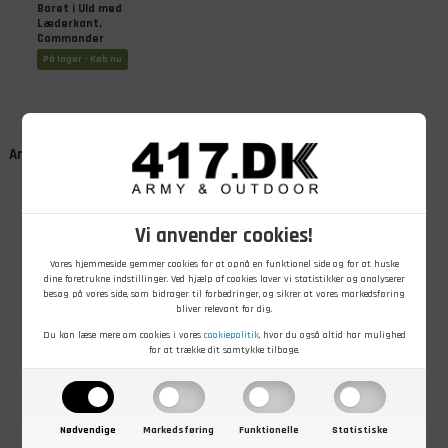
Baret i Uld med
Læderkant,
Commander
Green
På lager - Køb nu
Andre kunder købte også
Vi anvender cookies!
Vores hjemmeside gemmer cookies for at opnå en funktionel side og for at huske
dine foretrukne indstillinger. Ved hjælp af cookies laver vi statistikker og analyserer
besøg på vores side, som bidrager til forbedringer, og sikrer at vores markedsføring
bliver relevant for dig.
29,00
DKK
20,00
DKK
45,00
DKK
Du kan læse mere om cookies i vores
cookiepolitik
, hvor du også altid har mulighed
T-shirt fra
Stofmærke,
DDR
for at trække dit samtykke tilbage.
dansk militær,
Tysk Marine,
skulderstropper
Grøn, Brugt, M
Mørkeblå/rød
På lager - Køb nu
På lager - Køb nu
På lager - Køb nu
Nødvendige
Markedsføring
Funktionelle
Statistiske