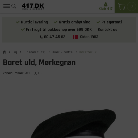
0
Klub 417
Hurtig levering
Gratis ombytning
Prisgaranti
Fri fragt til pakkeshop over 699 DKK
Kontakt os
86 47 45 82
Siden 1983
Tøj
Tilbehør til tøj
Huer & hatte
Baretter
Baret uld, Mørkegrøn
Varenummer:
4266(1) P8