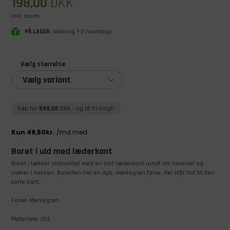
198,00
DKK
Inkl. moms
PÅ LAGER
levering 1-2 hverdage
Vælg størrelse
Vælg variant
Køb for
699,00
DKK
- og få fri fragt!
Baret i uld med læderkant
Baret i lækker uldkvalitet med en sort læderkant rundt om hovedet og
snører i nakken. Baretten har en dyb, mørkegrøn farve, der står flot til den
sorte kant.
Farve: Mørkegrøn.
Materiale: Uld.