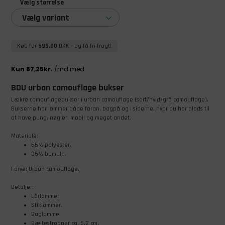
Vælg størrelse
Vælg variant
Køb for
699,00
DKK
- og få fri fragt!
BDU urban camouflage bukser
Lækre camouflagebukser i urban camouflage (sort/hvid/grå camouflage).
Bukserne har lommer både foran, bagpå og i siderne, hvor du har plads til
at have pung, nøgler, mobil og meget andet.
Materiale:
65% polyester.
35% bomuld.
Farve: Urban camouflage.
Detaljer:
Lårlommer.
Stiklommer.
Baglomme.
Bæltestropper ca. 5,2 cm.