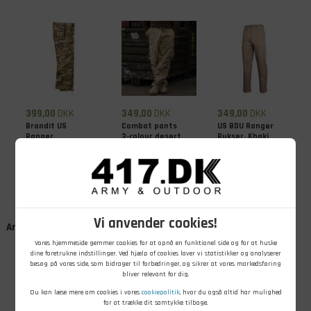
399,00
DKK
349,00
DKK
349,00
DKK
Brandit US
Combat pants
US BDU Ranger
Ranger
3-colour desert
Bukser, Khaki
Camouflage
bukser, Tactical
På lager - Køb nu
På lager - Køb nu
På lager - Køb nu
Camo
Vi anvender cookies!
Andre kunder købte også
Vores hjemmeside gemmer cookies for at opnå en funktionel side og for at huske
dine foretrukne indstillinger. Ved hjælp af cookies laver vi statistikker og analyserer
besøg på vores side, som bidrager til forbedringer, og sikrer at vores markedsføring
bliver relevant for dig.
Du kan læse mere om cookies i vores
cookiepolitik
, hvor du også altid har mulighed
for at trække dit samtykke tilbage.