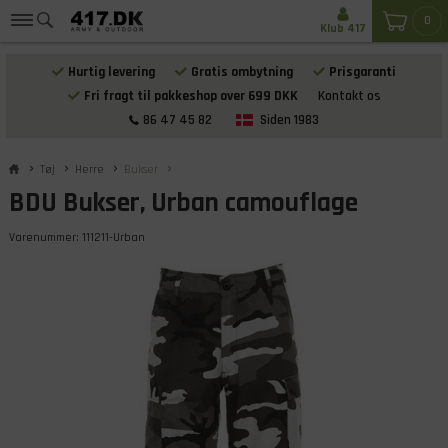
0
Klub 417
Hurtig levering
Gratis ombytning
Prisgaranti
Fri fragt til pakkeshop over 699 DKK
Kontakt os
86 47 45 82
Siden 1983
Tøj
Herre
Bukser
BDU Bukser, Urban camouflage
Varenummer:
111211-Urban