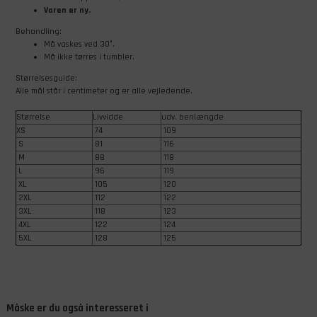
Varen er ny.
Behandling:
Må vaskes ved 30°.
Må ikke tørres i tumbler.
Størrelsesguide:
Alle mål står i centimeter og er alle vejledende.
Størrelse
Livvidde
udv. benlængde
XS
74
109
S
81
116
M
88
118
L
96
119
XL
105
120
2XL
112
122
3XL
118
123
4XL
122
124
5XL
128
125
Måske er du også interesseret i