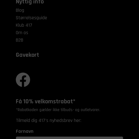
Nyttig info
Blog
Størrelsesguide
Klub 417
Om os
B2B
Gavekort
Få 10% velkomstrabat*
*Rabatkoden gælder ikke tilbuds- og outletvarer.
Tilmeld dig 417's nyhedsbrev her:
Fornavn