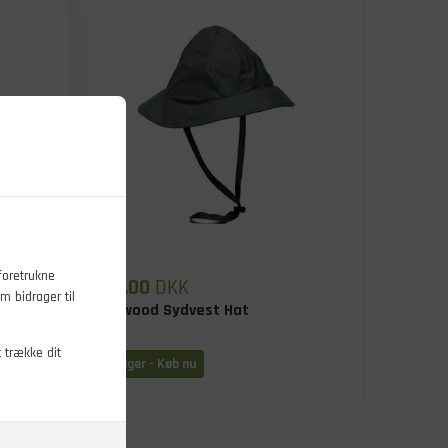
foretrukne
349,00
DKK
m bidrager til
nie
Pinewood Sydvest Hat
t trække dit
På lager - Køb nu