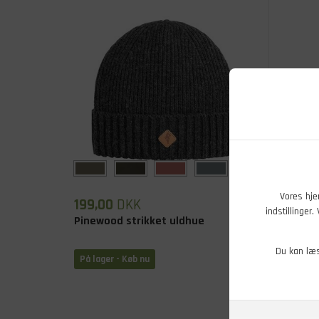
Vores hje
199,00
DKK
399,0
indstillinger
Pinewood strikket uldhue
MJM Be
Du kan læ
På lager - Køb nu
På lage