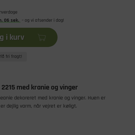
 hverdage
n
.
05
sek
.
– og vi afsender i dag!
 i kurv
få fri fragt!
 2215 med kranie og vinger
beanie dekoreret med kranie og vinger. Huen er
er dejlig varm, når vejret er køligt.