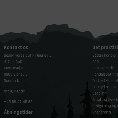
Kontakt os
Det praktis
Besøg vores butik i Gjerlev J.
Sådan handler
417.dk ApS
FAQ
Mercurvej 2
Cookiepolitik
8983 Gjerlev J
Handelsbetinge
Danmark
Fortrydelsesre
Fortryd aftale
mail@417.dk
Betaling
Fragt og leveri
+45
86 47 45 82
Ombytning og 
Åbningstider
Prisgaranti