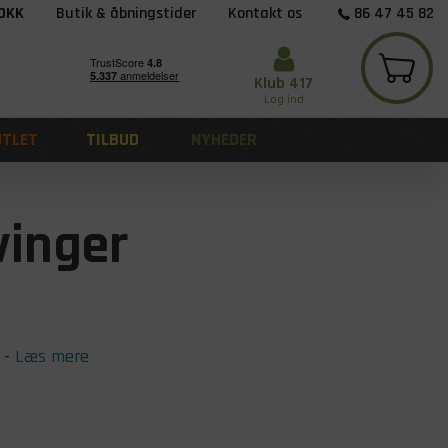
 DKK
Butik & åbningstider
Kontakt os
86 47 45 82
Klub 417
Log ind
UTLET
TILBUD
NYHEDER
vinger
-
Læs mere