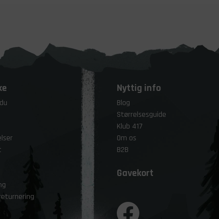
ke
Nyttig info
 du
Blog
Størrelsesguide
Klub 417
lser
Om os
t
B2B
Gavekort
ng
returnering