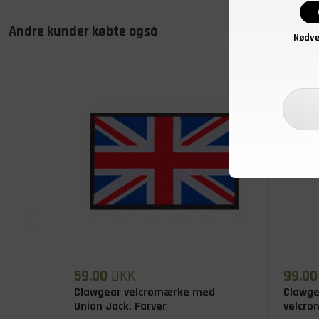
Andre kunder købte også
Nødve
59,00
DKK
99,00
Clawgear velcromærke med
Clawge
Union Jack, Farver
velcro