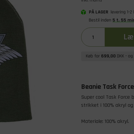
Inkl. moms
PÅ LAGER
levering 1-2
Bestil inden
5
t
.
55
mi
Læg
Køb for
699,00
DKK
- og 
Beanie Task Force
Super cool Task Force 
strikket i 100% akryl og 
Materiale: 100% akryl.