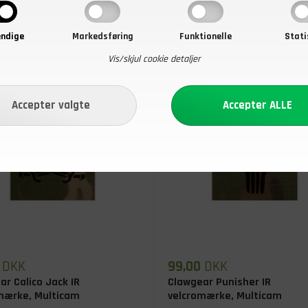
ndige
Markedsføring
Funktionelle
Stati
Vis/skjul cookie detaljer
DKK
99,00
DKK
ar Calico Jack IR
Clawgear Punisher IR
mærke, Multicam
velcromærke, Multicam