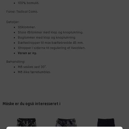
100% bomuld.
Farve: Tactical Camo.
Detaljer:
Stiklommer.
Store lårlommer med klap og knaplukning.
Baglommer med klap og knaplukning.
Bæltestropper til max bæltebredde 45 mm.
Stropper i siderne til regulering af livvidden.
Varen er ny.
Behandling:
Må vaskes ved 30°.
Må ikke tørretumbles.
Måske er du også interesseret i