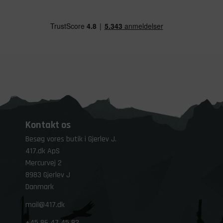
Kontakt os
Besøg vores butik i Gjerlev J.
417.dk ApS
Mercurvej 2
8983 Gjerlev J
Danmark
mail@417.dk
+45
86 47 45 82