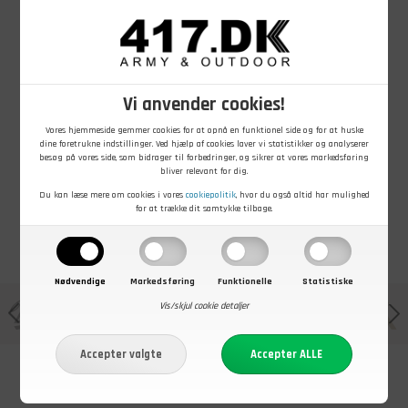
449,00
DKK
419,00
DKK
269,00
DKK
Brandit Savage
Brandit Vintage
BDU shorts,
Vi anvender cookies!
Cargo Shorts,
Classic Shorts,
Sort
Urban
Urban
Vores hjemmeside gemmer cookies for at opnå en funktionel side og for at huske
På lager - Køb nu
På lager - Køb nu
På lager - Køb nu
dine foretrukne indstillinger. Ved hjælp af cookies laver vi statistikker og analyserer
besøg på vores side, som bidrager til forbedringer, og sikrer at vores markedsføring
bliver relevant for dig.
Du kan læse mere om cookies i vores
cookiepolitik
, hvor du også altid har mulighed
for at trække dit samtykke tilbage.
Nødvendige
Markedsføring
Funktionelle
Statistiske
Vis/skjul cookie detaljer