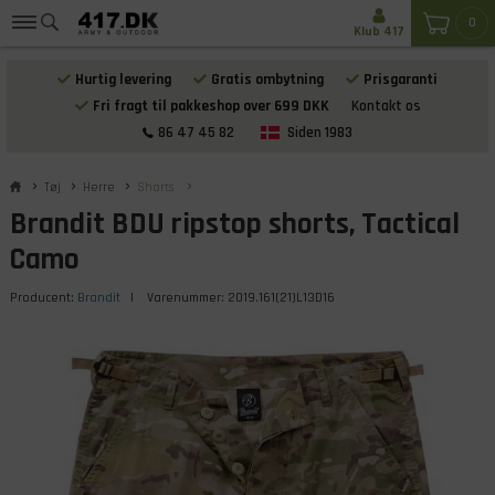
0
Klub 417
Hurtig levering
Gratis ombytning
Prisgaranti
Fri fragt til pakkeshop over 699 DKK
Kontakt os
86 47 45 82
Siden 1983
Tøj
Herre
Shorts
Brandit BDU ripstop shorts, Tactical
Camo
Producent:
Brandit
| Varenummer:
2019.161(21)L13D16