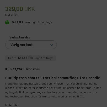
329,00
DKK
Inkl. moms
PÅ LAGER
levering 1-2 hverdage
Vælg størrelse
Vælg variant
Køb for
699,00
DKK
- og få fri fragt!
BDU ripstop shorts i Tactical camouflage fra Brandit
Flotte Brandit BDU ripstop shorts i en ny farve – Tactical Camo. Her har du
plads til dine ting, fordi shortsene har et utal af lommer, både foran, i siden
og bagpå. Du kan også bruge et bælte sammen med shortsene, som har
bæltestropper. Modellen fås fra størrelse medium og op til 7XL.
Materiale: