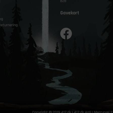
t
B2B
Gavekort
ng
returnering
Copyright © 2019 417.dk | 417.dk ApS | Mercurvej 2