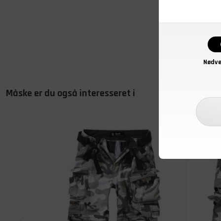
Nødve
Måske er du også interesseret i