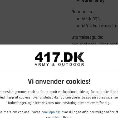
Varen er ny.
Behandling:
Vask 30°.
Må ikke tørres i t
Størrelsesguide:
Alle mål står i centimet
Størrelse
Livvidde
Udv. 
S
79
58
M
84
59
Vi anvender cookies!
L
89
60
XL
94
61
mmeside gemmer cookies for at opnå en funktionel side og for at huske dine 
2XL
100
62
. Ved hjælp af cookies laver vi statistikker og analyserer besøg på vores side, so
3XL
106
63
forbedringer, og sikrer at vores markedsføring bliver relevant for dig.
4XL
111
64
se mere om cookies i vores
cookiepolitik
, hvor du også altid har mulighed for a
5XL
116
65
samtykke tilbage.