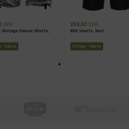
0
DKK
269,00
DKK
 Vintage Classic Shorts,
BDU shorts, Sort
r - Køb nu
På lager - Køb nu