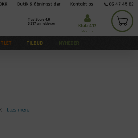
 DKK
Butik & åbningstider
Kontakt os
86 47 45 82
Klub 417
Log ind
UTLET
TILBUD
NYHEDER
K
-
Læs mere