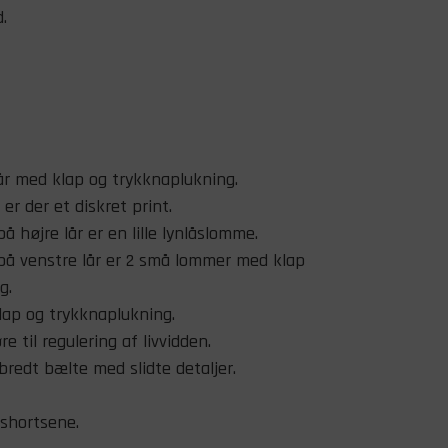
.
r med klap og trykknaplukning.
er der et diskret print.
 højre lår er en lille lynlåslomme.
å venstre lår er 2 små lommer med klap
​.
ap og trykknaplukning.
e til regulering af livvidden.
bredt bælte med slidte detaljer.
shortsene.