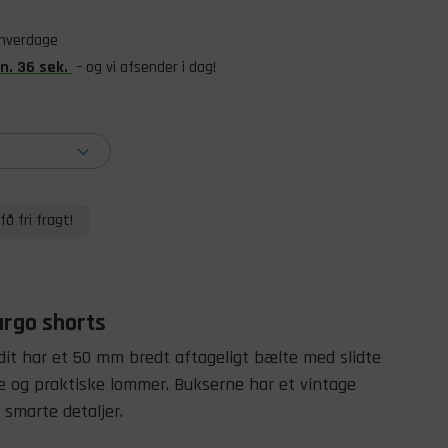
 hverdage
n
.
35
sek
.
– og vi afsender i dag!
få fri fragt!
argo shorts
dit har et 50 mm bredt aftageligt bælte med slidte
e og praktiske lommer. Bukserne har et vintage
smarte detaljer.