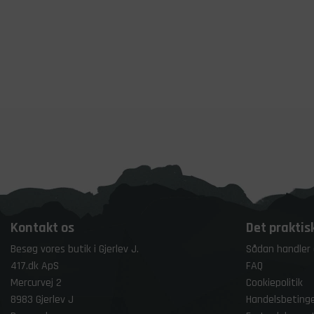
Kontakt os
Det praktis
Besøg vores butik i Gjerlev J.
Sådan handler
417.dk ApS
FAQ
Mercurvej 2
Cookiepolitik
8983 Gjerlev J
Handelsbetinge