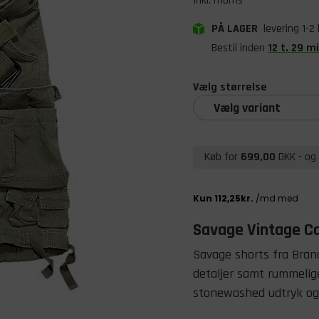
Inkl. moms
PÅ LAGER
levering 1-2
Bestil inden
12
t
.
29
mi
Vælg størrelse
Vælg variant
Køb for
699,00
DKK
- og 
Savage Vintage C
Savage shorts fra Bran
detaljer samt rummelig
stonewashed udtryk og 