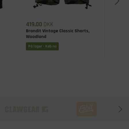
419,00
DKK
449,00
Brandit Vintage Classic Shorts,
Brandit 
Woodland
Woodlan
På lager - Køb nu
På lager 