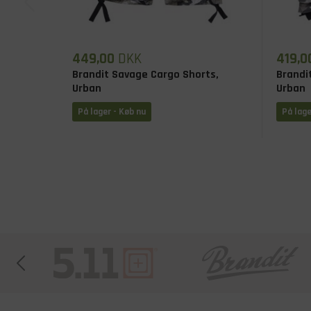
449,00
DKK
419,0
Brandit Savage Cargo Shorts,
Brandit
Urban
Urban
På lager - Køb nu
På lage