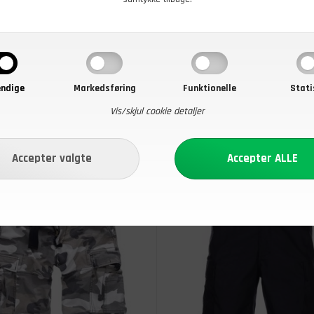
6XL
121
66
7XL
126
67
ndige
Markedsføring
Funktionelle
Stati
Vis/skjul cookie detaljer