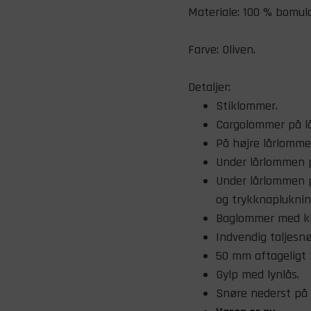
​Materiale: 100 % bomuld
Farve: Oliven.
Detaljer:
Stiklommer.
Cargolommer på lå
På højre lårlomme 
Under lårlommen på
Under lårlommen p
og trykknaplukning
Baglommer med kl
Indvendig taljesnør
50 mm aftageligt 
Gylp med lynlås.
Snøre nederst på 