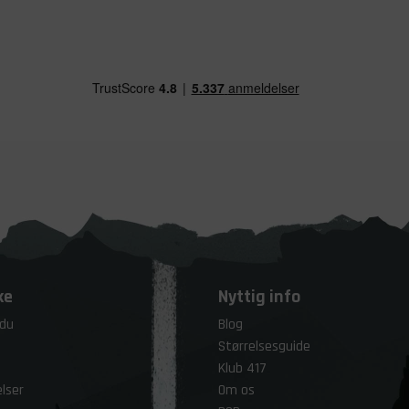
ke
Nyttig info
 du
Blog
Størrelsesguide
Klub 417
lser
Om os