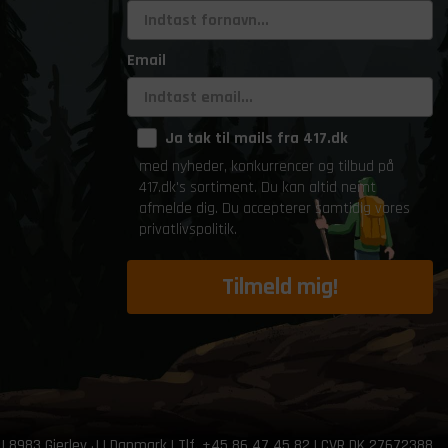
Email
Ja tak til mails fra 417.dk
med nyheder, konkurrencer og tilbud på
417.dk's sortiment. Du kan altid nemt
afmelde dig. Du accepterer samtidig vores
privatlivspolitik.
Tilmeld mig!
 | 8983 Gjerlev J | Danmark | Tlf. +45 86 47 45 82 | CVR DK 27672388