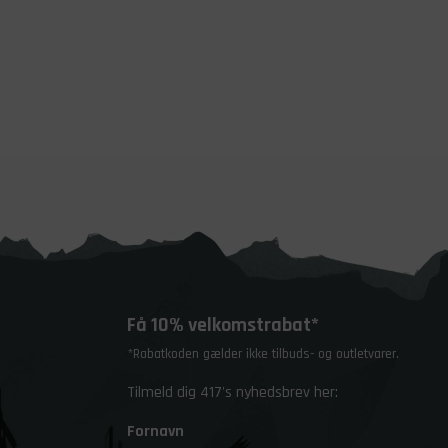
Få 10% velkomstrabat*
*Rabatkoden gælder ikke tilbuds- og outletvarer.
Tilmeld dig 417's nyhedsbrev her:
Fornavn