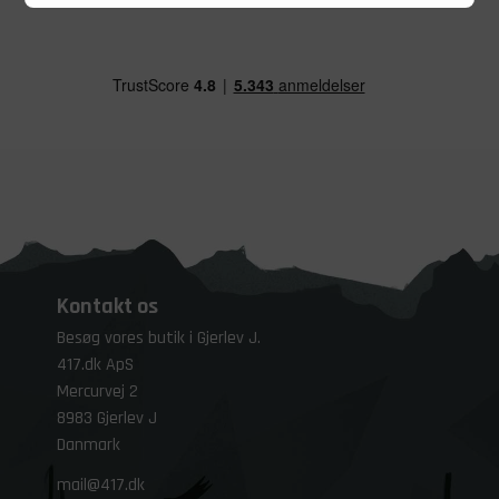
Kontakt os
Besøg vores butik i Gjerlev J.
417.dk ApS
Mercurvej 2
8983 Gjerlev J
Danmark
mail@417.dk