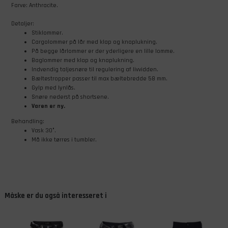
Farve: Anthracite.
Detaljer:
Stiklommer.
Cargolommer på lår med klap og knaplukning.
På begge lårlommer er der yderligere en lille lomme.
Baglommer med klap og knaplukning.
Indvendig taljesnøre til regulering af livvidden.
Bæltestropper passer til max bæltebredde 58 mm.
Gylp med lynlås.
Snøre nederst på shortsene.
Varen er ny.
Behandling:
Vask 30°.
Må ikke tørres i tumbler.
Måske er du også interesseret i