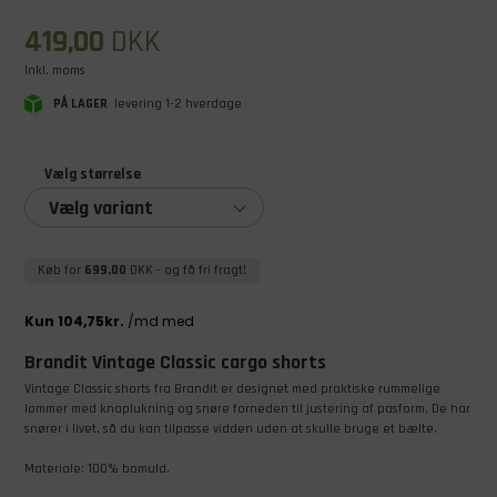
419,00
DKK
Inkl. moms
PÅ LAGER
levering 1-2 hverdage
Vælg størrelse
Vælg variant
Køb for
699,00
DKK
- og få fri fragt!
Brandit Vintage Classic cargo shorts
​Vintage Classic shorts fra Brandit er designet med praktiske rummelige
lommer med knaplukning og snøre forneden til justering af pasform. De har
snører i livet, så du kan tilpasse vidden uden at skulle bruge et bælte.
​Materiale: 100% bomuld.