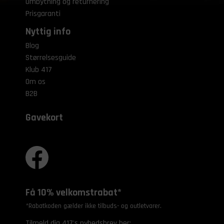
Ombytning og returnering
Prisgaranti
Nyttig info
Blog
Størrelsesguide
Klub 417
Om os
B2B
Gavekort
Få 10% velkomstrabat*
*Rabatkoden gælder ikke tilbuds- og outletvarer.
Tilmeld dig 417's nyhedsbrev her: