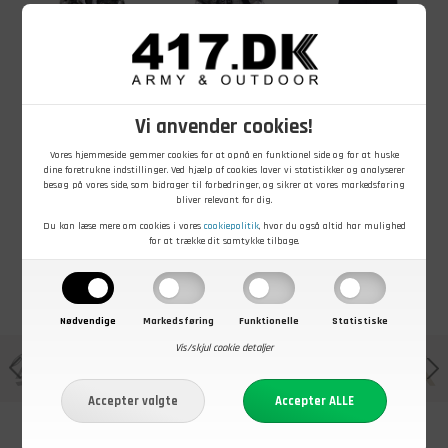
449,00
DKK
419,00
DKK
269,00
DKK
Vi anvender cookies!
Brandit Savage
Brandit Vintage
BDU shorts,
Cargo Shorts,
Classic Shorts,
Sort
Vores hjemmeside gemmer cookies for at opnå en funktionel side og for at huske
Urban
Urban
dine foretrukne indstillinger. Ved hjælp af cookies laver vi statistikker og analyserer
På lager - Køb nu
På lager - Køb nu
På lager - Køb nu
besøg på vores side, som bidrager til forbedringer, og sikrer at vores markedsføring
bliver relevant for dig.
Du kan læse mere om cookies i vores
cookiepolitik
, hvor du også altid har mulighed
for at trække dit samtykke tilbage.
Nødvendige
Markedsføring
Funktionelle
Statistiske
Vis/skjul cookie detaljer