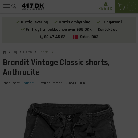
0
Klub 417
Hurtig levering
Gratis ombytning
Prisgaranti
Fri fragt til pakkeshop over 699 DKK
Kontakt os
86 47 45 82
Siden 1983
Tøj
Herre
Shorts
Brandit Vintage Classic shorts,
Anthracite
Producent:
Brandit
| Varenummer:
2002.5(21)L13