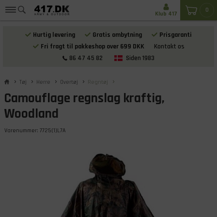
0
Klub 417
Hurtig levering
Gratis ombytning
Prisgaranti
Fri fragt til pakkeshop over 699 DKK
Kontakt os
86 47 45 82
Siden 1983
Tøj
Herre
Overtøj
Regntøj
Camouflage regnslag kraftig,
Woodland
Varenummer:
7725(1)L7A