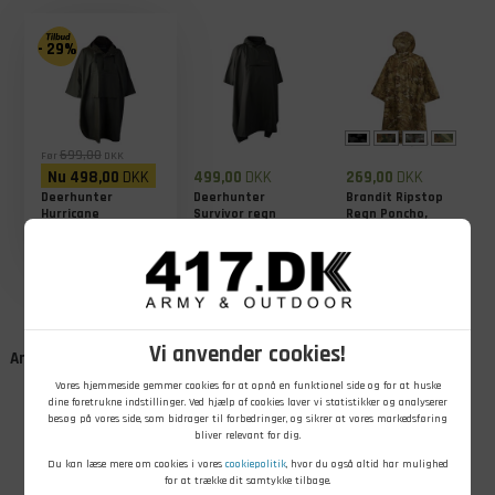
- 29%
699,00
Før
DKK
Nu
498,00
DKK
499,00
DKK
269,00
DKK
Deerhunter
Deerhunter
Brandit Ripstop
Hurricane
Survivor regn
Regn Poncho,
Regnponcho
poncho
Camouflage
På lager - Køb nu
På lager - Køb nu
På lager - Køb nu
Vi anvender cookies!
Andre kunder købte også
Vores hjemmeside gemmer cookies for at opnå en funktionel side og for at huske
dine foretrukne indstillinger. Ved hjælp af cookies laver vi statistikker og analyserer
besøg på vores side, som bidrager til forbedringer, og sikrer at vores markedsføring
bliver relevant for dig.
Du kan læse mere om cookies i vores
cookiepolitik
, hvor du også altid har mulighed
for at trække dit samtykke tilbage.