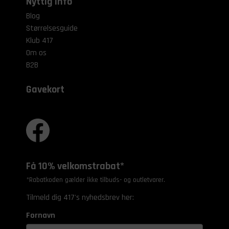
Nyttig info
Blog
Størrelsesguide
Klub 417
Om os
B2B
Gavekort
Få 10% velkomstrabat*
*Rabatkoden gælder ikke tilbuds- og outletvarer.
Tilmeld dig 417's nyhedsbrev her:
Fornavn