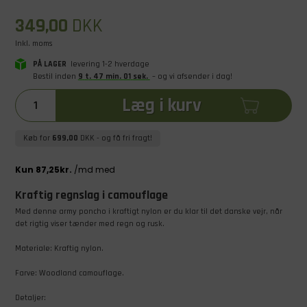
349,00
DKK
Inkl. moms
PÅ LAGER
levering 1-2 hverdage
Bestil inden
9
t
.
47
min
.
00
sek
.
– og vi afsender i dag!
Læg i kurv
Køb for
699,00
DKK
- og få fri fragt!
Kraftig regnslag i camouflage
Med denne army poncho i kraftigt nylon er du klar til det danske vejr, når
det rigtig viser tænder med regn og rusk.
Materiale: Kraftig nylon.
Farve: Woodland camouflage.
Detaljer: