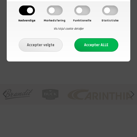
35,00
DKK
79,00
DKK
99,00
DKK
Nødvendige
Markedsføring
Funktionelle
Statistiske
Pløksæt, 3 stk.
Tændstål,
Baseball cap,
pløkker
fireflash, 100
dansk M/84
Vis/skjul cookie detaljer
mm
camouflage
På lager - Køb nu
På lager - Køb nu
På lager - Køb nu