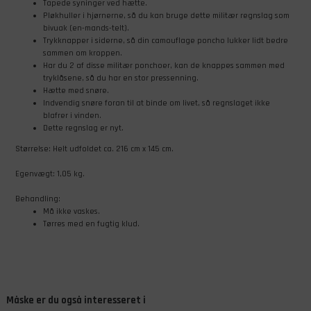
Tapede syninger ved hætte.
Pløkhuller i hjørnerne, så du kan bruge dette militær regnslag som
bivuak (en-mands-telt).
Trykknapper i siderne, så din camouflage poncho lukker lidt bedre
sammen om kroppen.
Har du 2 af disse militær ponchoer, kan de knappes sammen med
tryklåsene, så du har en stor pressenning.
Hætte med snøre.
Indvendig snøre foran til at binde om livet, så regnslaget ikke
blafrer i vinden.
Dette regnslag er nyt.
Størrelse: Helt udfoldet ca. 216 cm x 145 cm.
Egenvægt: 1,05 kg.
Behandling:
​Må ikke vaskes.
​Tørres med en fugtig klud.
Måske er du også interesseret i