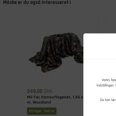
Måske er du også interesseret i
Vores hje
indstillinger
349,00
DKK
6.499
Mil-Tec Camouflagenet, 1,45 x 3
Camouf
Du kan læ
m, Woodland
2,4 m,
På lager - Køb nu
På lage