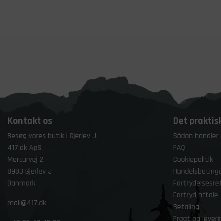
Kontakt os
Det praktis
Besøg vores butik i Gjerlev J.
Sådan handler
417.dk ApS
FAQ
Mercurvej 2
Cookiepolitik
8983 Gjerlev J
Handelsbetinge
Danmark
Fortrydelsesre
Fortryd aftale
mail@417.dk
Betaling
Fragt og leveri