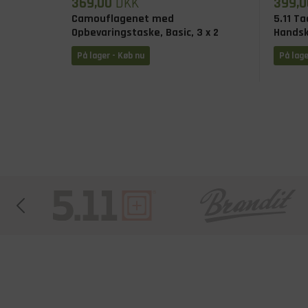
369,00
DKK
399,0
Camouflagenet med
5.11 Ta
Opbevaringstaske, Basic, 3 x 2
Handsk
M, Sort
På lager - Køb nu
På lage