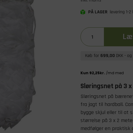
Inkl. moms
PÅ LAGER
levering 1-2
Læg
Køb for
699,00
DKK
- og 
Sløringsnet på 3 x
Sløringsnet på bærenet
fra jagt til hardball. 
bygge skjul eller til at
størrelse på 3 x 2 meter
medfølger en praktisk 