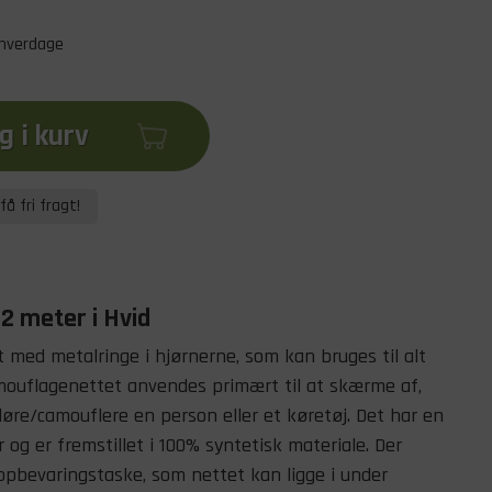
 hverdage
 i kurv
få fri fragt!
 2 meter i Hvid
 med metalringe i hjørnerne, som kan bruges til alt
Camouflagenettet anvendes primært til at skærme af,
 sløre/camouflere en person eller et køretøj. Det har en
 og er fremstillet i 100% syntetisk materiale. Der
opbevaringstaske, som nettet kan ligge i under