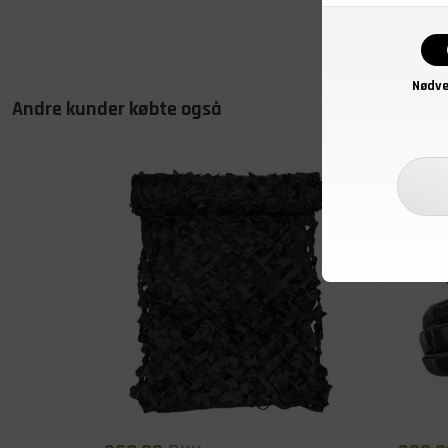
Nødve
Andre kunder købte også