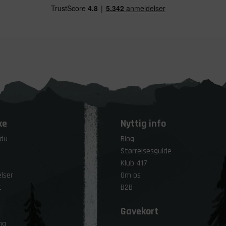
ke
Nyttig info
 du
Blog
Størrelsesguide
Klub 417
lser
Om os
t
B2B
Gavekort
ng