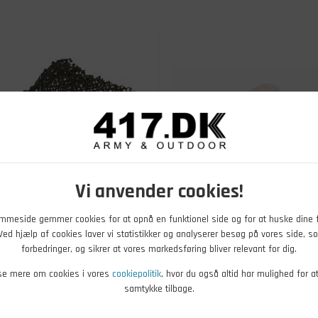
Vi anvender cookies!
mmeside gemmer cookies for at opnå en funktionel side og for at huske dine 
. Ved hjælp af cookies laver vi statistikker og analyserer besøg på vores side, so
,00
DKK
6.499,00
DKK
forbedringer, og sikrer at vores markedsføring bliver relevant for dig.
lagenet på rulle, 78 x
Camouflagenet på Rulle, 78 
se mere om cookies i vores
cookiepolitik
, hvor du også altid har mulighed for a
 Woodland
2,4 M, Snow Camo
samtykke tilbage.
r - Køb nu
På lager - Køb nu