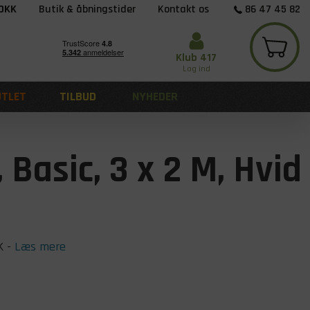
 DKK
Butik & åbningstider
Kontakt os
86 47 45 82
Klub 417
Log ind
UTLET
TILBUD
NYHEDER
asic, 3 x 2 M, Hvid
K
-
Læs mere