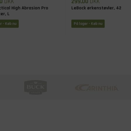
0
DKK
299,00
DKK
ctical High Abrasion Pro
LeBock ørkenstøvler, 42
er, L
r - Køb nu
På lager - Køb nu